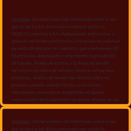
Términos
: Declaro haber sido informado sobre el uso
que se dará a mis datos personales por parte de
DERCO Colombia S.A.S. (Autoplanet); entre estos: i)
envío de mi factura electrónica, (i) tramitar mi solicitud
de venta (ii) ejecutar los contratos que celebremos, iii)
informe a las autoridades competentes la presunción
de fraudes, lavado de activos o la financiación del
terrorismo iv) elaborar estudios técnico-actuariales,
encuestas, análisis de tendencias de mercado y en
general cualquier estudio técnico o de campo
relacionado con el sector autopartes; v) que los
responsables del tratamiento me envíen ofertas de sus
productos y/o servicios, o comunicaciones
comerciales de cualquier clase relacionadas con los
mismos, vi) crear bases de datos de acuerdo a las
Términos
: Declaro haber sido informado sobre el uso
características y perfiles de los titulares de Datos
que se dará a mis datos personales por parte de