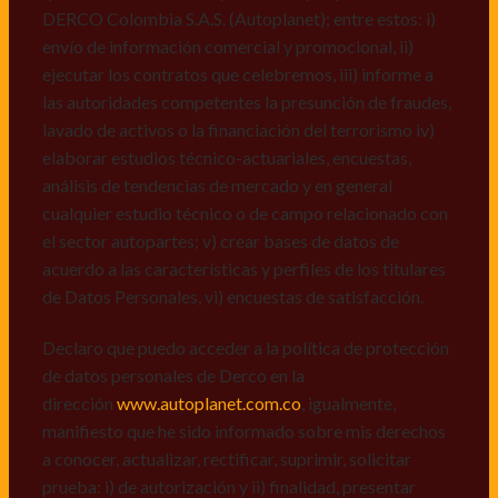
Personales, v) encuestas de satisfacción, vi) reportes
DERCO Colombia S.A.S. (Autoplanet); entre estos: i)
recall.
envío de información comercial y promocional, ii)
ejecutar los contratos que celebremos, iii) informe a
Declaro que puedo acceder a la política de protección
las autoridades competentes la presunción de fraudes,
de datos personales de Derco en la
lavado de activos o la financiación del terrorismo iv)
dirección
www.autoplanet.com.co
, igualmente,
elaborar estudios técnico-actuariales, encuestas,
manifiesto que he sido informado sobre mis derechos
análisis de tendencias de mercado y en general
a conocer, actualizar, rectificar, suprimir, solicitar
cualquier estudio técnico o de campo relacionado con
prueba: i) de autorización y ii) finalidad, presentar
el sector autopartes; v) crear bases de datos de
quejas y/o reclamos en canales de
acuerdo a las características y perfiles de los titulares
atención:
servicioalcliente@derco.com.co
y en
de Datos Personales, vi) encuestas de satisfacción.
consecuencia autorizo expresamente a los
responsables, para que efectúen el tratamiento de mis
Declaro que puedo acceder a la política de protección
datos conforme lo expuesto.
de datos personales de Derco en la
dirección
www.autoplanet.com.co
, igualmente,
manifiesto que he sido informado sobre mis derechos
a conocer, actualizar, rectificar, suprimir, solicitar
prueba: i) de autorización y ii) finalidad, presentar