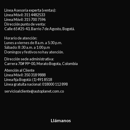
Línea Asesoría experta (ventas):
Línea Móvil:
311 4482533
Línea Móvil:
315 700 7596
Dirección punto de venta:
Calle 65 #25-43, Barrio 7 de Agosto, Bogotá.
Horario de atención:
Lunes a viernes de 8 a.m. a 5:30 p.m.
Sábado: 8 :30 a.m. a 1:00 p.m
Domingos y festivos no hay atención.
Dirección sede administrativa:
Carrera 70# 99ª-00, Morato Bogota, Colombia
Atención al Cliente
Línea Móvil:
350 318 9888
Línea fija Bogotá:
(1) 491 8518
Línea gratuita nacional:
018000 112 898
servicioalcliente@autoplanet.com.co
Llámanos