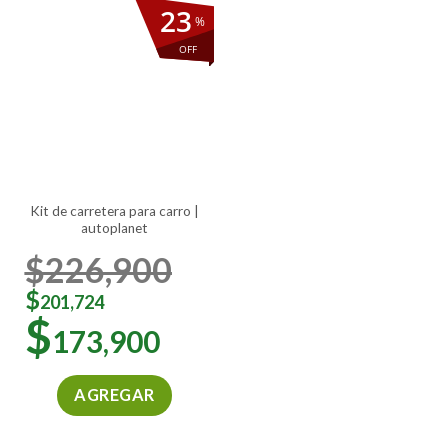
23
%
OFF
kit de carretera para carro |
autoplanet
$
226,900
$
201,724
$
173,900
AGREGAR