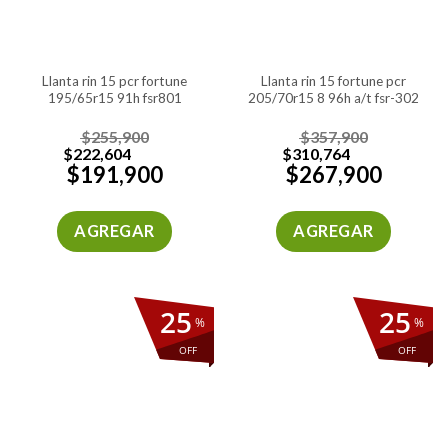
llanta rin 15 pcr fortune
llanta rin 15 fortune pcr
195/65r15 91h fsr801
205/70r15 8 96h a/t fsr-302
$
255,900
$
357,900
$
222,604
$
310,764
$
191,900
$
267,900
AGREGAR
AGREGAR
25
25
%
%
OFF
OFF