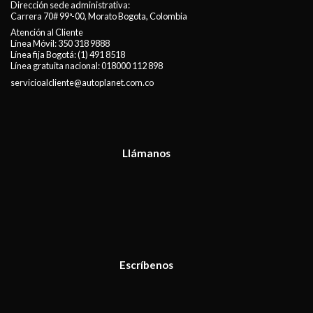
Dirección sede administrativa:
Carrera 70# 99ª-00, Morato Bogota, Colombia
Atención al Cliente
Línea Móvil:
350 318 9888
Línea fija Bogotá:
(1) 491 8518
Línea gratuita nacional:
018000 112 898
servicioalcliente@autoplanet.com.co
Llámanos
Escríbenos