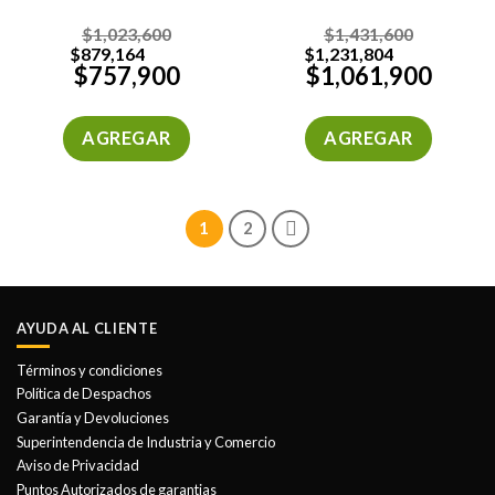
$
1,023,600
$
1,431,600
$
879,164
$
1,231,804
$
757,900
$
1,061,900
AGREGAR
AGREGAR
1
2
AYUDA AL CLIENTE
Términos y condiciones
Política de Despachos
Garantía y Devoluciones
Superintendencia de Industria y Comercio
Aviso de Privacidad
Puntos Autorizados de garantias