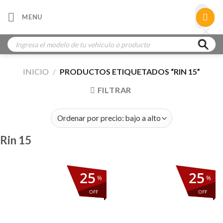
Skip
×
MENU
to
×
×
content
Búsqueda
de
productos
INICIO
/
PRODUCTOS ETIQUETADOS “RIN 15”
FILTRAR
Rin 15
25
25
%
%
OFF
OFF