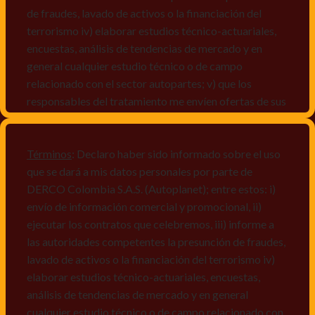
de fraudes, lavado de activos o la financiación del
terrorismo iv) elaborar estudios técnico-actuariales,
encuestas, análisis de tendencias de mercado y en
general cualquier estudio técnico o de campo
relacionado con el sector autopartes; v) que los
responsables del tratamiento me envíen ofertas de sus
productos y/o servicios, o comunicaciones
comerciales de cualquier clase relacionadas con los
mismos, vi) crear bases de datos de acuerdo a las
Términos
: Declaro haber sido informado sobre el uso
características y perfiles de los titulares de Datos
que se dará a mis datos personales por parte de
Personales, v) encuestas de satisfacción, vi) reportes
DERCO Colombia S.A.S. (Autoplanet); entre estos: i)
recall.
envío de información comercial y promocional, ii)
ejecutar los contratos que celebremos, iii) informe a
Declaro que puedo acceder a la política de protección
las autoridades competentes la presunción de fraudes,
de datos personales de Derco en la
lavado de activos o la financiación del terrorismo iv)
dirección
www.autoplanet.com.co
, igualmente,
elaborar estudios técnico-actuariales, encuestas,
manifiesto que he sido informado sobre mis derechos
análisis de tendencias de mercado y en general
a conocer, actualizar, rectificar, suprimir, solicitar
cualquier estudio técnico o de campo relacionado con