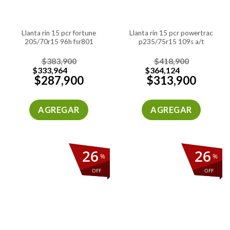
llanta rin 15 pcr fortune
llanta rin 15 pcr powertrac
205/70r15 96h fsr801
p235/75r15 109s a/t
$
383,900
$
418,900
$
333,964
$
364,124
$
287,900
$
313,900
AGREGAR
AGREGAR
26
26
%
%
OFF
OFF