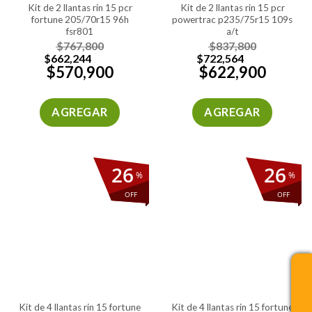
kit de 2 llantas rin 15 pcr
kit de 2 llantas rin 15 pcr
fortune 205/70r15 96h
powertrac p235/75r15 109s
fsr801
a/t
$
767,800
$
837,800
$
662,244
$
722,564
$
570,900
$
622,900
AGREGAR
AGREGAR
26
26
%
%
OFF
OFF
kit de 4 llantas rin 15 fortune
kit de 4 llantas rin 15 fortune