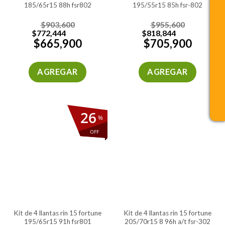
185/65r15 88h fsr802
195/55r15 85h fsr-802
$
903,600
$
955,600
$
772,444
$
818,844
$
665,900
$
705,900
AGREGAR
AGREGAR
26
%
OFF
kit de 4 llantas rin 15 fortune
kit de 4 llantas rin 15 fortune
195/65r15 91h fsr801
205/70r15 8 96h a/t fsr-302