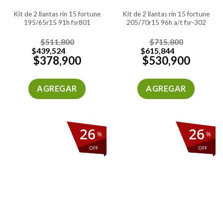
kit de 2 llantas rin 15 fortune
kit de 2 llantas rin 15 fortune
195/65r15 91h fsr801
205/70r15 96h a/t fsr-302
$
511,800
$
715,800
$
439,524
$
615,844
$
378,900
$
530,900
AGREGAR
AGREGAR
26
26
%
%
OFF
OFF