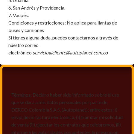
5. Guainía.
6. San Andrés y Providencia.
7. Vaupés.
Condiciones y restricciones:
No aplica para llantas de
buses y camiones
Si tienes alguna duda, puedes contactarnos a través de
nuestro correo
electrónico
servicioalcliente@autoplanet.com.co
Términos
: Declaro haber sido informado sobre el uso
que se dará a mis datos personales por parte de
DERCO Colombia S.A.S. (Autoplanet); entre estos: i)
envío de mi factura electrónica, (i) tramitar mi solicitud
de venta (ii) ejecutar los contratos que celebremos, iii)
informe a las autoridades competentes la presunción