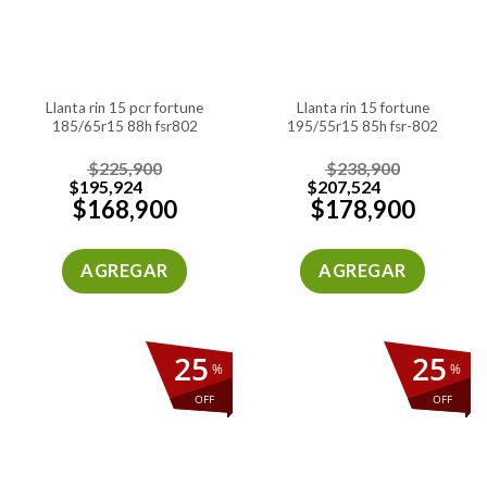
llanta rin 15 pcr fortune
llanta rin 15 fortune
185/65r15 88h fsr802
195/55r15 85h fsr-802
$
225,900
$
238,900
$
195,924
$
207,524
$
168,900
$
178,900
AGREGAR
AGREGAR
25
25
%
%
OFF
OFF