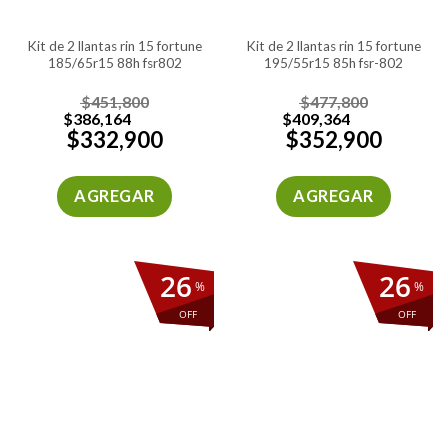
kit de 2 llantas rin 15 fortune
kit de 2 llantas rin 15 fortune
185/65r15 88h fsr802
195/55r15 85h fsr-802
$
451,800
$
477,800
$
386,164
$
409,364
$
332,900
$
352,900
AGREGAR
AGREGAR
26
26
%
%
OFF
OFF