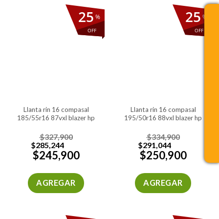
25
25
%
%
OFF
OFF
llanta rin 16 compasal
llanta rin 16 compasal
185/55r16 87vxl blazer hp
195/50r16 88vxl blazer hp
$
327,900
$
334,900
$
285,244
$
291,044
$
245,900
$
250,900
AGREGAR
AGREGAR