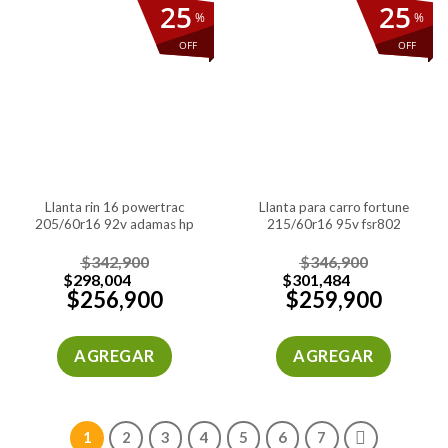
25
25
%
%
OFF
OFF
llanta rin 16 powertrac
llanta para carro fortune
205/60r16 92v adamas hp
215/60r16 95v fsr802
$
342,900
$
346,900
$
298,004
$
301,484
$
256,900
$
259,900
AGREGAR
AGREGAR
1
2
3
4
5
6
7