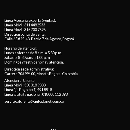
Línea Asesoría experta (ventas):
Línea Móvil:
311 4482533
Línea Móvil:
315 700 7596
Dirección punto de venta:
Calle 65 #25-43, Barrio 7 de Agosto, Bogotá.
Horario de atención:
Lunes a viernes de 8 a.m. a 5:30 p.m.
Sábado: 8 :30 a.m. a 1:00 p.m
Domingos y festivos no hay atención.
Dirección sede administrativa:
Carrera 70# 99ª-00, Morato Bogota, Colombia
Atención al Cliente
Línea Móvil:
350 318 9888
Línea fija Bogotá:
(1) 491 8518
Línea gratuita nacional:
018000 112 898
servicioalcliente@autoplanet.com.co