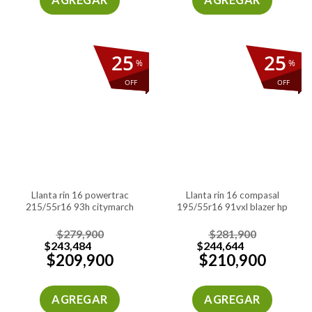
25
25
%
%
OFF
OFF
llanta rin 16 powertrac
llanta rin 16 compasal
215/55r16 93h citymarch
195/55r16 91vxl blazer hp
$
279,900
$
281,900
$
243,484
$
244,644
$
209,900
$
210,900
AGREGAR
AGREGAR