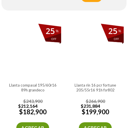
25
25
%
%
OFF
OFF
llanta compasal 195/60r16
llanta rin 16 pcr fortune
89h grandeco
205/55r16 91h fsr802
$
243,900
$
266,900
$
212,164
$
231,884
$
182,900
$
199,900
AGREGAR
AGREGAR