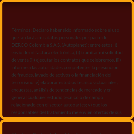
Términos
: Declaro haber sido informado sobre el uso
que se dará a mis datos personales por parte de
DERCO Colombia S.A.S. (Autoplanet); entre estos: i)
envío de mi factura electrónica, (i) tramitar mi solicitud
de venta (ii) ejecutar los contratos que celebremos, iii)
informe a las autoridades competentes la presunción
de fraudes, lavado de activos o la financiación del
terrorismo iv) elaborar estudios técnico-actuariales,
encuestas, análisis de tendencias de mercado y en
general cualquier estudio técnico o de campo
relacionado con el sector autopartes; v) que los
responsables del tratamiento me envíen ofertas de sus
productos y/o servicios, o comunicaciones
comerciales de cualquier clase relacionadas con los