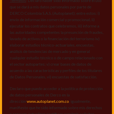
mismos, vi) crear bases de datos de acuerdo a las
Términos
: Declaro haber sido informado sobre el uso
características y perfiles de los titulares de Datos
que se dará a mis datos personales por parte de
Personales, v) encuestas de satisfacción, vi) reportes
DERCO Colombia S.A.S. (Autoplanet); entre estos: i)
recall.
envío de información comercial y promocional, ii)
ejecutar los contratos que celebremos, iii) informe a
Declaro que puedo acceder a la política de protección
las autoridades competentes la presunción de fraudes,
de datos personales de Derco en la
lavado de activos o la financiación del terrorismo iv)
dirección
www.autoplanet.com.co
, igualmente,
elaborar estudios técnico-actuariales, encuestas,
manifiesto que he sido informado sobre mis derechos
análisis de tendencias de mercado y en general
a conocer, actualizar, rectificar, suprimir, solicitar
cualquier estudio técnico o de campo relacionado con
prueba: i) de autorización y ii) finalidad, presentar
el sector autopartes; v) crear bases de datos de
quejas y/o reclamos en canales de
acuerdo a las características y perfiles de los titulares
atención:
servicioalcliente@derco.com.co
y en
de Datos Personales, vi) encuestas de satisfacción.
consecuencia autorizo expresamente a los
responsables, para que efectúen el tratamiento de mis
Declaro que puedo acceder a la política de protección
datos conforme lo expuesto.
de datos personales de Derco en la
dirección
www.autoplanet.com.co
, igualmente,
manifiesto que he sido informado sobre mis derechos
a conocer, actualizar, rectificar, suprimir, solicitar