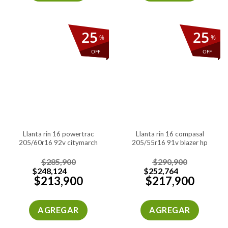
25
25
%
%
OFF
OFF
llanta rin 16 powertrac
llanta rin 16 compasal
205/60r16 92v citymarch
205/55r16 91v blazer hp
$
285,900
$
290,900
$
248,124
$
252,764
$
213,900
$
217,900
AGREGAR
AGREGAR