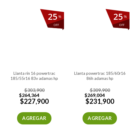
25
25
%
%
OFF
OFF
llanta rin 16 powertrac
llanta powertrac 185/60r16
185/55r16 83v adamas hp
86h adamas hp
$
303,900
$
309,900
$
264,364
$
269,004
$
227,900
$
231,900
AGREGAR
AGREGAR