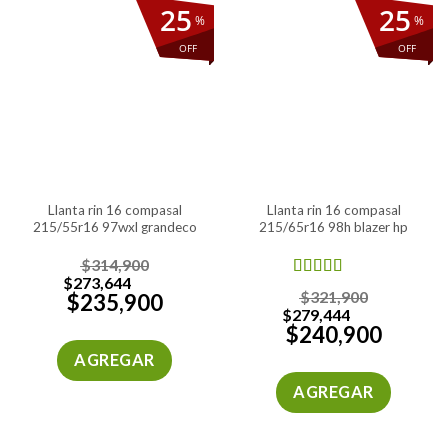
25
25
%
%
OFF
OFF
llanta rin 16 compasal
llanta rin 16 compasal
215/55r16 97wxl grandeco
215/65r16 98h blazer hp
$
314,900
$
273,644
Valorado
$
321,900
$
235,900
en
4.00
$
279,444
de 5
$
240,900
AGREGAR
AGREGAR