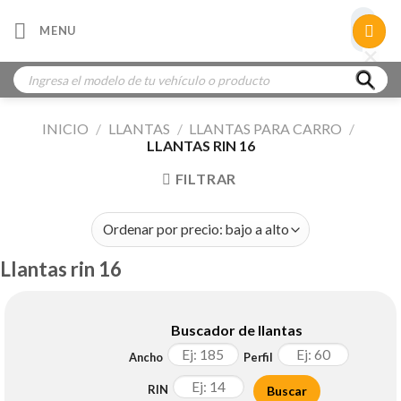
Skip
×
MENU
to
×
×
content
Búsqueda
de
productos
INICIO
/
LLANTAS
/
LLANTAS PARA CARRO
/
LLANTAS RIN 16
FILTRAR
Llantas rin 16
Buscador de llantas
Ancho
Perfil
RIN
Buscar