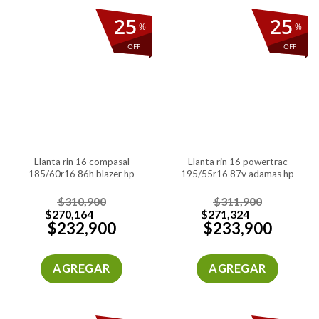
25
25
%
%
OFF
OFF
llanta rin 16 compasal
llanta rin 16 powertrac
185/60r16 86h blazer hp
195/55r16 87v adamas hp
$
310,900
$
311,900
$
270,164
$
271,324
$
232,900
$
233,900
AGREGAR
AGREGAR