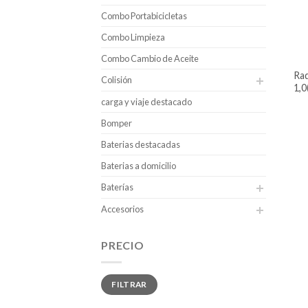
Combo Portabicicletas
Combo Limpieza
Combo Cambio de Aceite
radiador para kia picanto ii (ta)
Colisión
1,0
carga y viaje destacado
Bomper
Baterias destacadas
Baterias a domicilio
Baterías
Accesorios
PRECIO
Precio
Precio
FILTRAR
mínimo
máximo