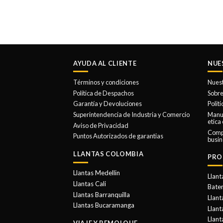
AYUDA AL CLIENTE
NUE
Términos y condiciones
Nues
Política de Despachos
Sobre
Garantía y Devoluciones
Polit
Superintendencia de Industria y Comercio
Manua
etica
Aviso de Privacidad
Comp
Puntos Autorizados de garantias
busin
LLANTAS COLOMBIA
PRO
Llantas Medellin
Llant
Llantas Cali
Bater
Llantas Barranquilla
Llant
Llantas Bucaramanga
Llan
Llant