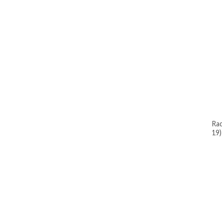
radiador para mazda 2 1,5 (2014-
19)