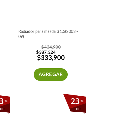
radiador para mazda 3 1,3(2003 –
09)
$
434,900
$
387,324
$
333,900
AGREGAR
3
23
%
%
OFF
OFF