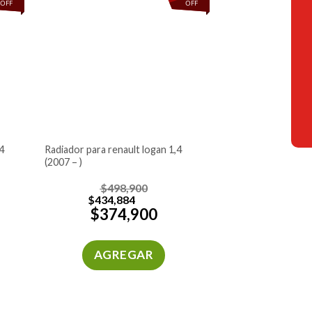
OFF
OFF
radiador para renault logan 1,4
(2007 – )
$
498,900
$
434,884
$
374,900
AGREGAR