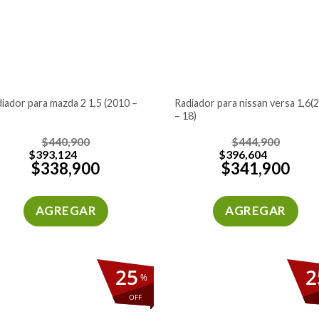
radiador para nissan versa 1,6(2011
– 18)
$
440,900
$
444,900
$
393,124
$
396,604
$
338,900
$
341,900
AGREGAR
AGREGAR
25
2
%
OFF