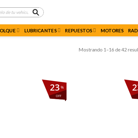
MOLQUE
LUBRICANTES
REPUESTOS
MOTORES
RAD
Mostrando 1–16 de 42 resu
23
2
%
OFF