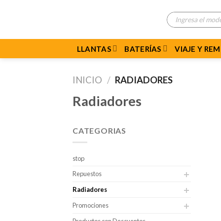
Skip
Búsqueda
to
de
productos
content
LLANTAS
BATERÍAS
VIAJE Y RE
INICIO
/
RADIADORES
Radiadores
CATEGORIAS
stop
Repuestos
Radiadores
Promociones