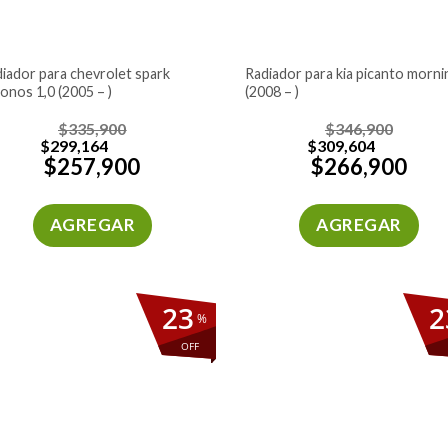
radiador para kia picanto morning
onos 1,0 (2005 – )
(2008 – )
$
335,900
$
346,900
$
299,164
$
309,604
$
257,900
$
266,900
AGREGAR
AGREGAR
23
2
%
OFF