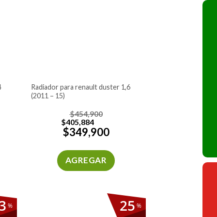
radiador para renault duster 1,6
(2011 – 15)
$
454,900
$
405,884
$
349,900
AGREGAR
3
25
%
%