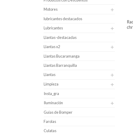
Productos con Descuentos
Motores
lubricantes destacados
radiador para chevrolet spark
chr
Lubricantes
Llantas-destacadas
Llantas x2
Llantas Bucaramanga
Llantas Barranquilla
Llantas
Limpieza
Insta_gra
Iluminación
Guias de Bomper
Farolas
Culatas