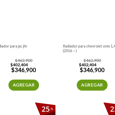
radiador para chevrolet onix 1,4
diador para jac jhr
(2016 – )
$
462,900
$
462,900
$
402,404
$
402,404
$
346,900
$
346,900
AGREGAR
AGREGAR
25
2
%