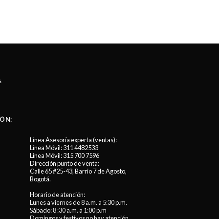
s
ÓN:
Línea Asesoría experta (ventas):
Línea Móvil:
311 4482533
Línea Móvil:
315 700 7596
Dirección punto de venta:
Calle 65 #25-43, Barrio 7 de Agosto,
Bogotá.
Horario de atención:
Lunes a viernes de 8 a.m. a 5:30 p.m.
Sábado: 8 :30 a.m. a 1:00 p.m
Domingos y festivos no hay atención.