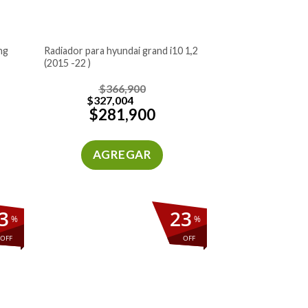
radiador para hyundai grand i10 1,2
(2015 -22 )
$
366,900
$
327,004
$
281,900
AGREGAR
3
23
%
%
OFF
OFF