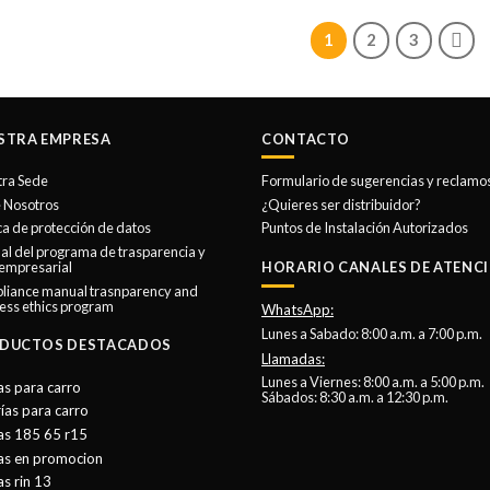
1
2
3
STRA EMPRESA
CONTACTO
tra Sede
Formulario de sugerencias y reclamo
 Nosotros
¿Quieres ser distribuidor?
ica de protección de datos
Puntos de Instalación Autorizados
l del programa de trasparencia y
 empresarial
HORARIO CANALES DE ATENCI
liance manual trasnparency and
ess ethics program
WhatsApp:
Lunes a Sabado: 8:00 a.m. a 7:00 p.m.
DUCTOS DESTACADOS
Llamadas:
Lunes a Viernes: 8:00 a.m. a 5:00 p.m.
as para carro
Sábados: 8:30 a.m. a 12:30 p.m.
ías para carro
as 185 65 r15
tas en promocion
as rin 13