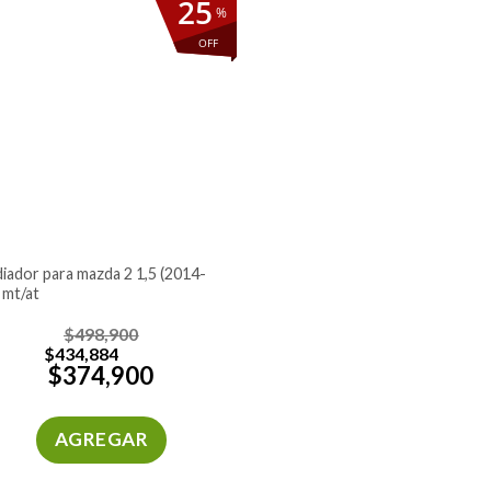
25
%
OFF
 mt/at
$
498,900
$
434,884
$
374,900
AGREGAR