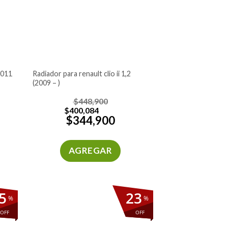
radiador para renault clio ii 1,2
(2009 – )
$
448,900
$
400,084
$
344,900
AGREGAR
5
23
%
%
OFF
OFF