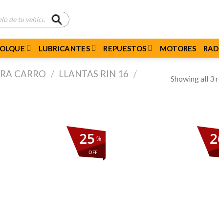
MOLQUE
LUBRICANTES
REPUESTOS
MOTORES
RAD
ARA CARRO
/
LLANTAS RIN 16
/
Showing all 3 r
25
2
%
OFF