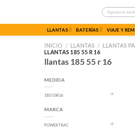
Skip
Búsqueda
to
de
productos
content
LLANTAS
BATERÍAS
VIAJE Y RE
INICIO
/
LLANTAS
/
LLANTAS P
LLANTAS 185 55 R 16
llantas 185 55 r 16
MEDIDA
(3)
185/55R16
MARCA
(3)
POWERTRAC