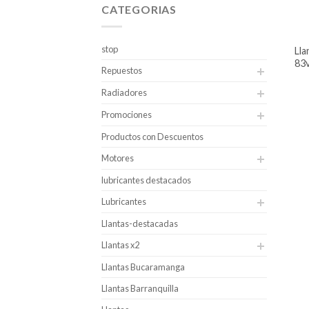
CATEGORIAS
stop
llanta rin 16 powertrac 185/55r16
83
Repuestos
Radiadores
Promociones
Productos con Descuentos
Motores
lubricantes destacados
Lubricantes
Llantas-destacadas
Llantas x2
Llantas Bucaramanga
Llantas Barranquilla