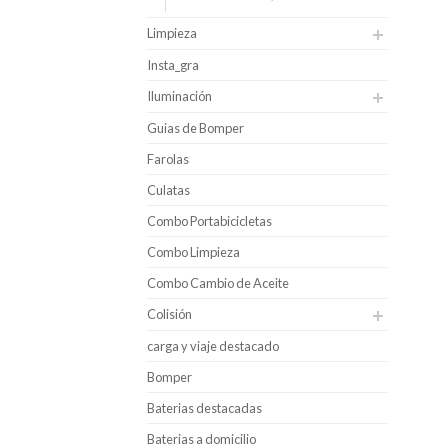
Limpieza
Insta_gra
Iluminación
Guias de Bomper
Farolas
Culatas
Combo Portabicicletas
Combo Limpieza
Combo Cambio de Aceite
Colisión
carga y viaje destacado
Bomper
Baterias destacadas
Baterias a domicilio