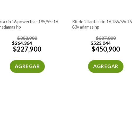
kit de 2 llantas rin 16 185/55r16
v adamas hp
83v adamas hp
$
303,900
$
607,800
$
264,364
$
523,044
$
227,900
$
450,900
AGREGAR
AGREGAR