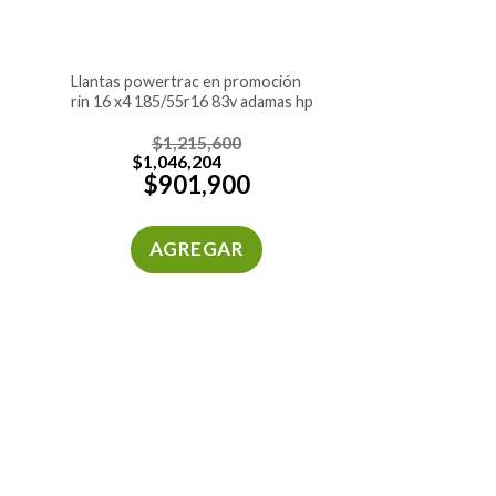
llantas powertrac en promoción
rin 16 x4 185/55r16 83v adamas hp
$
1,215,600
$
1,046,204
$
901,900
AGREGAR