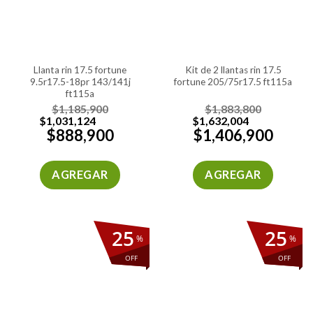
llanta rin 17.5 fortune
kit de 2 llantas rin 17.5
9.5r17.5-18pr 143/141j
fortune 205/75r17.5 ft115a
ft115a
$
1,185,900
$
1,883,800
$
1,031,124
$
1,632,004
$
888,900
$
1,406,900
AGREGAR
AGREGAR
25
25
%
%
OFF
OFF