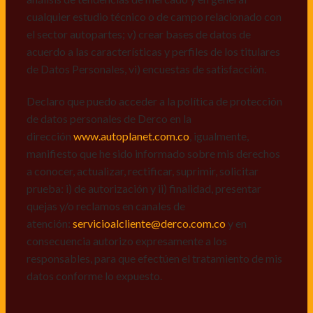
a conocer, actualizar, rectificar, suprimir, solicitar
cualquier estudio técnico o de campo relacionado con
prueba: i) de autorización y ii) finalidad, presentar
el sector autopartes; v) crear bases de datos de
quejas y/o reclamos en canales de
acuerdo a las características y perfiles de los titulares
atención:
servicioalcliente@derco.com.co
y en
de Datos Personales, vi) encuestas de satisfacción.
consecuencia autorizo expresamente a los
responsables, para que efectúen el tratamiento de mis
Declaro que puedo acceder a la política de protección
datos conforme lo expuesto.
de datos personales de Derco en la
dirección
www.autoplanet.com.co
, igualmente,
manifiesto que he sido informado sobre mis derechos
a conocer, actualizar, rectificar, suprimir, solicitar
prueba: i) de autorización y ii) finalidad, presentar
quejas y/o reclamos en canales de
atención:
servicioalcliente@derco.com.co
y en
consecuencia autorizo expresamente a los
responsables, para que efectúen el tratamiento de mis
datos conforme lo expuesto.