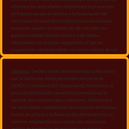
informe a las autoridades competentes la presunción
de fraudes, lavado de activos o la financiación del
terrorismo iv) elaborar estudios técnico-actuariales,
encuestas, análisis de tendencias de mercado y en
general cualquier estudio técnico o de campo
relacionado con el sector autopartes; v) que los
responsables del tratamiento me envíen ofertas de sus
productos y/o servicios, o comunicaciones
comerciales de cualquier clase relacionadas con los
mismos, vi) crear bases de datos de acuerdo a las
Términos
: Declaro haber sido informado sobre el uso
características y perfiles de los titulares de Datos
que se dará a mis datos personales por parte de
Personales, v) encuestas de satisfacción, vi) reportes
DERCO Colombia S.A.S. (Autoplanet); entre estos: i)
recall.
envío de información comercial y promocional, ii)
ejecutar los contratos que celebremos, iii) informe a
Declaro que puedo acceder a la política de protección
las autoridades competentes la presunción de fraudes,
de datos personales de Derco en la
lavado de activos o la financiación del terrorismo iv)
dirección
www.autoplanet.com.co
, igualmente,
elaborar estudios técnico-actuariales, encuestas,
manifiesto que he sido informado sobre mis derechos
análisis de tendencias de mercado y en general