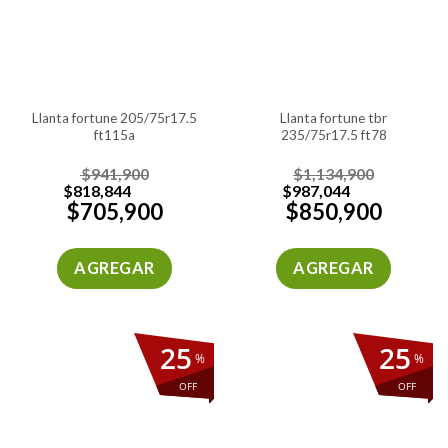
llanta fortune 205/75r17.5
llanta fortune tbr
ft115a
235/75r17.5 ft78
$
941,900
$
1,134,900
$
818,844
$
987,044
$
705,900
$
850,900
AGREGAR
AGREGAR
25
25
%
%
OFF
OFF