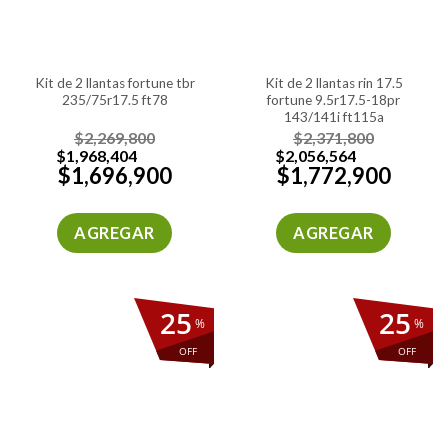
kit de 2 llantas fortune tbr
kit de 2 llantas rin 17.5
235/75r17.5 ft78
fortune 9.5r17.5-18pr
143/141j ft115a
$
2,269,800
$
2,371,800
$
1,968,404
$
2,056,564
$
1,696,900
$
1,772,900
AGREGAR
AGREGAR
25
25
%
%
OFF
OFF