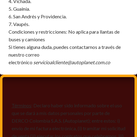
4. Vichada.
5. Guainía.
6. San Andrés y Providencia.
7. Vaupés.
Condiciones y restricciones:
No aplica para llantas de
buses y camiones
Si tienes alguna duda, puedes contactarnos a través de
nuestro correo
electrónico
servicioalcliente@autoplanet.com.co
Términos
: Declaro haber sido informado sobre el uso
que se dará a mis datos personales por parte de
DERCO Colombia S.A.S. (Autoplanet); entre estos: i)
envío de mi factura electrónica, (i) tramitar mi solicitud
de venta (ii) ejecutar los contratos que celebremos, iii)