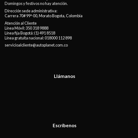
Domingos y festivos no hay atención.
Dirección sede administrativa:
Carrera 70# 99ª-00, Morato Bogota, Colombia
Atención al Cliente
Línea Móvil:
350 318 9888
Línea fija Bogotá:
(1) 491 8518
Línea gratuita nacional:
018000 112 898
servicioalcliente@autoplanet.com.co
Llámanos
Escríbenos