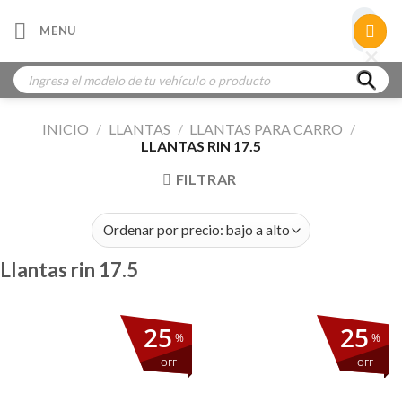
Skip
×
MENU
to
×
×
content
Búsqueda
de
productos
INICIO
/
LLANTAS
/
LLANTAS PARA CARRO
/
LLANTAS RIN 17.5
FILTRAR
Llantas rin 17.5
25
25
%
%
OFF
OFF