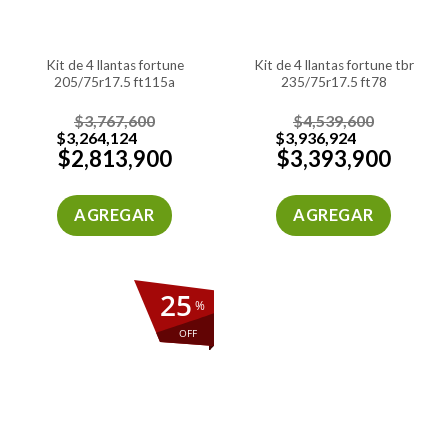
kit de 4 llantas fortune
kit de 4 llantas fortune tbr
205/75r17.5 ft115a
235/75r17.5 ft78
$
3,767,600
$
4,539,600
$
3,264,124
$
3,936,924
$
2,813,900
$
3,393,900
AGREGAR
AGREGAR
25
%
OFF