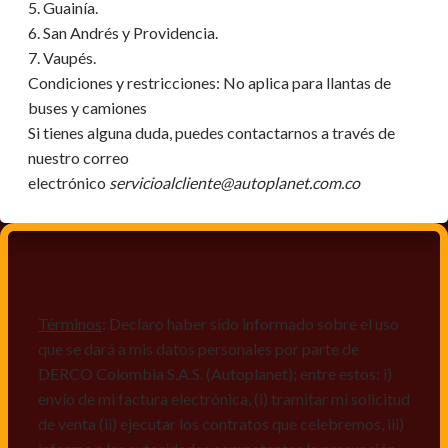
5. Guainía.
6. San Andrés y Providencia.
7. Vaupés.
Condiciones y restricciones:
No aplica para llantas de
buses y camiones
Si tienes alguna duda, puedes contactarnos a través de
nuestro correo
electrónico
servicioalcliente@autoplanet.com.co
Términos
: Declaro haber sido informado sobre el uso
que se dará a mis datos personales por parte de
DERCO Colombia S.A.S. (Autoplanet); entre estos: i)
envío de mi factura electrónica, (i) tramitar mi solicitud
de venta (ii) ejecutar los contratos que celebremos, iii)