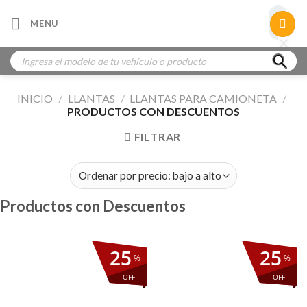
Skip
×
MENU
to
×
×
content
Búsqueda
de
productos
INICIO
/
LLANTAS
/
LLANTAS PARA CAMIONETA
/
PRODUCTOS CON DESCUENTOS
FILTRAR
Productos con Descuentos
25
25
%
%
OFF
OFF