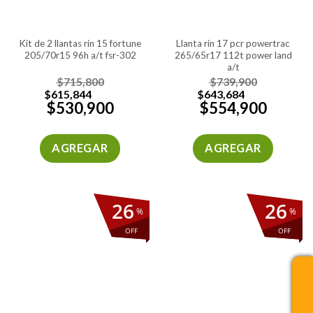
kit de 2 llantas rin 15 fortune
llanta rin 17 pcr powertrac
205/70r15 96h a/t fsr-302
265/65r17 112t power land
a/t
$
715,800
$
739,900
$
615,844
$
643,684
$
530,900
$
554,900
AGREGAR
AGREGAR
26
26
%
%
OFF
OFF