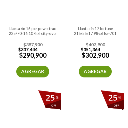
llanta rin 16 pcr powertrac
llanta rin 17 fortune
225/70r16 107hxl cityrover
215/55r17 98yxl fsr-701
$
387,900
$
403,900
$
337,444
$
351,364
$
290,900
$
302,900
AGREGAR
AGREGAR
25
25
%
%
OFF
OFF