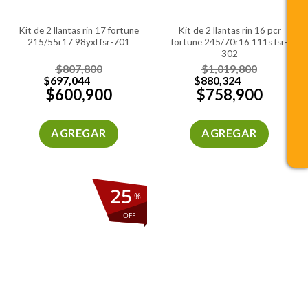
kit de 2 llantas rin 17 fortune
kit de 2 llantas rin 16 pcr
215/55r17 98yxl fsr-701
fortune 245/70r16 111s fsr-
302
$
807,800
$
1,019,800
$
697,044
$
880,324
$
600,900
$
758,900
AGREGAR
AGREGAR
25
%
OFF