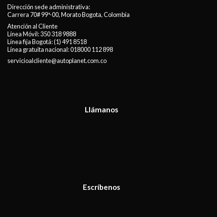
Dirección sede administrativa:
Carrera 70# 99ª-00, Morato Bogota, Colombia
Atención al Cliente
Línea Móvil:
350 318 9888
Línea fija Bogotá:
(1) 491 8518
Línea gratuita nacional:
018000 112 898
servicioalcliente@autoplanet.com.co
Llámanos
Escríbenos