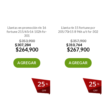
llantas en promoción rin 16
llanta rin 15 fortune pcr
fortune 215/65r16 102h fsr-
205/70r15 8 96h a/t fsr-302
301
$
353,900
$
357,900
$
307,284
$
310,764
$
264,900
$
267,900
AGREGAR
AGREGAR
25
25
%
%
OFF
OFF