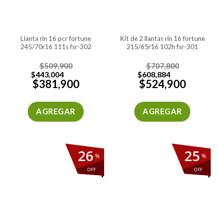
llanta rin 16 pcr fortune
kit de 2 llantas rin 16 fortune
245/70r16 111s fsr-302
215/65r16 102h fsr-301
$
509,900
$
707,800
$
443,004
$
608,884
$
381,900
$
524,900
AGREGAR
AGREGAR
26
25
%
%
OFF
OFF