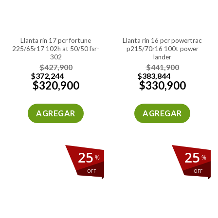
llanta rin 17 pcr fortune
llanta rin 16 pcr powertrac
225/65r17 102h at 50/50 fsr-
p215/70r16 100t power
302
lander
$
427,900
$
441,900
$
372,244
$
383,844
$
320,900
$
330,900
AGREGAR
AGREGAR
25
25
%
%
OFF
OFF