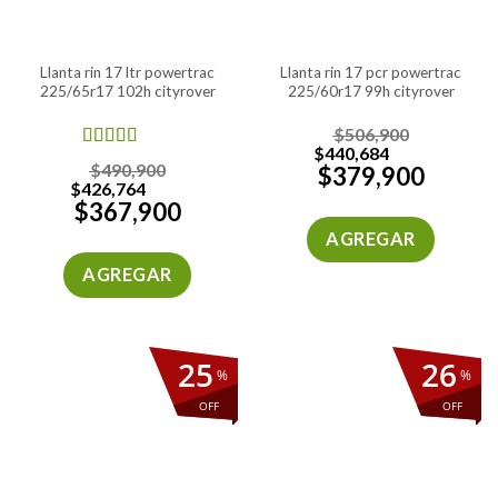
llanta rin 17 ltr powertrac
llanta rin 17 pcr powertrac
225/65r17 102h cityrover
225/60r17 99h cityrover
$
506,900
$
440,684
Valorado en
$
490,900
$
379,900
5.00
de 5
$
426,764
$
367,900
AGREGAR
AGREGAR
25
26
%
%
OFF
OFF