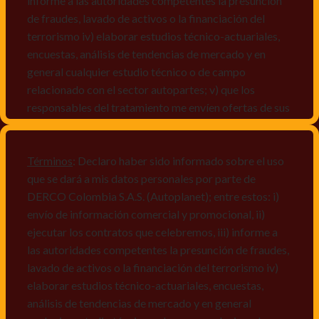
informe a las autoridades competentes la presunción
de fraudes, lavado de activos o la financiación del
terrorismo iv) elaborar estudios técnico-actuariales,
encuestas, análisis de tendencias de mercado y en
general cualquier estudio técnico o de campo
relacionado con el sector autopartes; v) que los
responsables del tratamiento me envíen ofertas de sus
productos y/o servicios, o comunicaciones
comerciales de cualquier clase relacionadas con los
mismos, vi) crear bases de datos de acuerdo a las
Términos
: Declaro haber sido informado sobre el uso
características y perfiles de los titulares de Datos
que se dará a mis datos personales por parte de
Personales, v) encuestas de satisfacción, vi) reportes
DERCO Colombia S.A.S. (Autoplanet); entre estos: i)
recall.
envío de información comercial y promocional, ii)
ejecutar los contratos que celebremos, iii) informe a
Declaro que puedo acceder a la política de protección
las autoridades competentes la presunción de fraudes,
de datos personales de Derco en la
lavado de activos o la financiación del terrorismo iv)
dirección
www.autoplanet.com.co
, igualmente,
elaborar estudios técnico-actuariales, encuestas,
manifiesto que he sido informado sobre mis derechos
análisis de tendencias de mercado y en general
a conocer, actualizar, rectificar, suprimir, solicitar