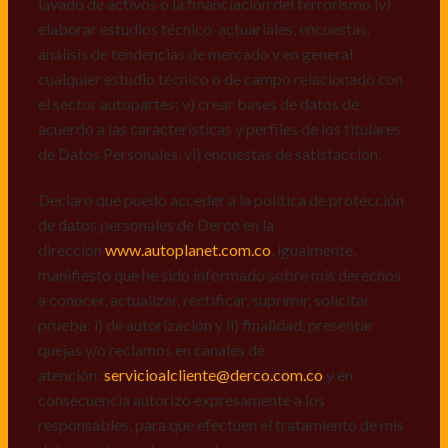
lavado de activos o la financiación del terrorismo iv)
dirección
www.autoplanet.com.co
, igualmente,
elaborar estudios técnico-actuariales, encuestas,
manifiesto que he sido informado sobre mis derechos
análisis de tendencias de mercado y en general
a conocer, actualizar, rectificar, suprimir, solicitar
cualquier estudio técnico o de campo relacionado con
prueba: i) de autorización y ii) finalidad, presentar
el sector autopartes; v) crear bases de datos de
quejas y/o reclamos en canales de
acuerdo a las características y perfiles de los titulares
atención:
servicioalcliente@derco.com.co
y en
de Datos Personales, vi) encuestas de satisfacción.
consecuencia autorizo expresamente a los
responsables, para que efectúen el tratamiento de mis
Declaro que puedo acceder a la política de protección
datos conforme lo expuesto.
de datos personales de Derco en la
dirección
www.autoplanet.com.co
, igualmente,
manifiesto que he sido informado sobre mis derechos
a conocer, actualizar, rectificar, suprimir, solicitar
prueba: i) de autorización y ii) finalidad, presentar
quejas y/o reclamos en canales de
atención:
servicioalcliente@derco.com.co
y en
consecuencia autorizo expresamente a los
responsables, para que efectúen el tratamiento de mis