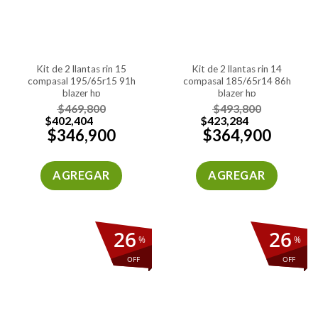
kit de 2 llantas rin 15
kit de 2 llantas rin 14
compasal 195/65r15 91h
compasal 185/65r14 86h
blazer hp
blazer hp
$
469,800
$
493,800
$
402,404
$
423,284
$
346,900
$
364,900
AGREGAR
AGREGAR
26
26
%
%
OFF
OFF