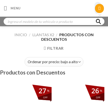
Skip
×
MENU
to
×
×
content
Búsqueda
de
productos
INICIO
/
LLANTAS X2
/
PRODUCTOS CON
DESCUENTOS
FILTRAR
Productos con Descuentos
27
26
%
%
OFF
OFF