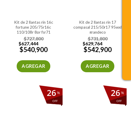
kit de 2 llantas rin 16c
kit de 2 llantas rin 17
fortune 205/75r16c
compasal 215/50r17 95wxl
110/108r 8pr fsr71
grandeco
$
727,800
$
731,800
$
627,444
$
629,764
$
540,900
$
542,900
AGREGAR
AGREGAR
26
26
%
%
OFF
OFF