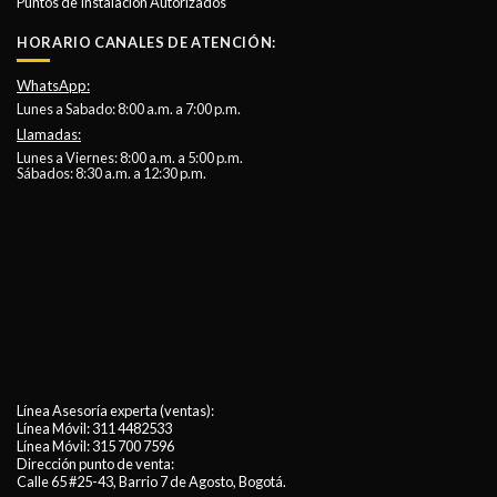
Puntos de Instalación Autorizados
HORARIO CANALES DE ATENCIÓN:
WhatsApp:
Lunes a Sabado: 8:00 a.m. a 7:00 p.m.
Llamadas:
Lunes a Viernes: 8:00 a.m. a 5:00 p.m.
Sábados: 8:30 a.m. a 12:30 p.m.
Línea Asesoría experta (ventas):
Línea Móvil:
311 4482533
Línea Móvil:
315 700 7596
Dirección punto de venta:
Calle 65 #25-43, Barrio 7 de Agosto, Bogotá.