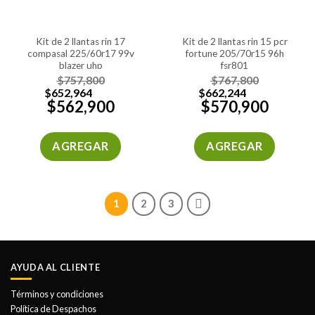
kit de 2 llantas rin 17
kit de 2 llantas rin 15 pcr
compasal 225/60r17 99v
fortune 205/70r15 96h
blazer uhp
fsr801
$
757,800
$
767,800
$
652,964
$
662,244
$
562,900
$
570,900
AGREGAR
AGREGAR
1
2
3
AYUDA AL CLIENTE
Términos y condiciones
Política de Despachos