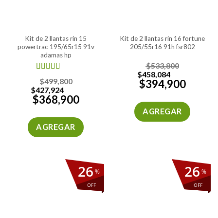
kit de 2 llantas rin 15
kit de 2 llantas rin 16 fortune
powertrac 195/65r15 91v
205/55r16 91h fsr802
adamas hp
$
533,800
$
458,084
Valorado en
$
499,800
$
394,900
5.00
de 5
$
427,924
$
368,900
AGREGAR
AGREGAR
26
26
%
%
OFF
OFF