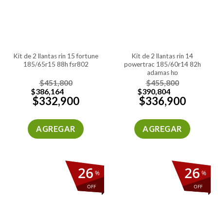
kit de 2 llantas rin 15 fortune
kit de 2 llantas rin 14
185/65r15 88h fsr802
powertrac 185/60r14 82h
adamas hp
$
451,800
$
455,800
$
386,164
$
390,804
$
332,900
$
336,900
AGREGAR
AGREGAR
26
26
%
%
OFF
OFF