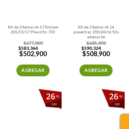
kit de 2 llantas rin 17 fortune
kit de 2 llantas rin 16
205/55r17 95w xl fsr-701
powertrac 205/60r16 92v
adamas hp
$
677,800
$
685,800
$
583,364
$
590,324
$
502,900
$
508,900
AGREGAR
AGREGAR
26
26
%
%
OFF
OFF