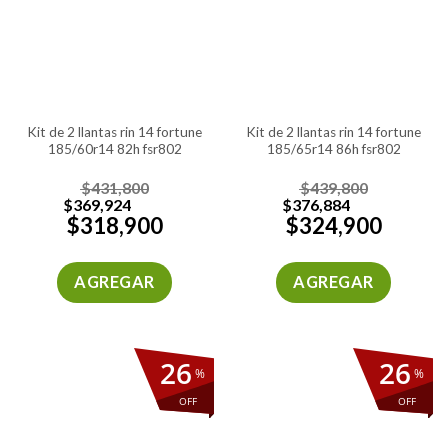
kit de 2 llantas rin 14 fortune
kit de 2 llantas rin 14 fortune
185/60r14 82h fsr802
185/65r14 86h fsr802
$
431,800
$
439,800
$
369,924
$
376,884
$
318,900
$
324,900
AGREGAR
AGREGAR
26
26
%
%
OFF
OFF