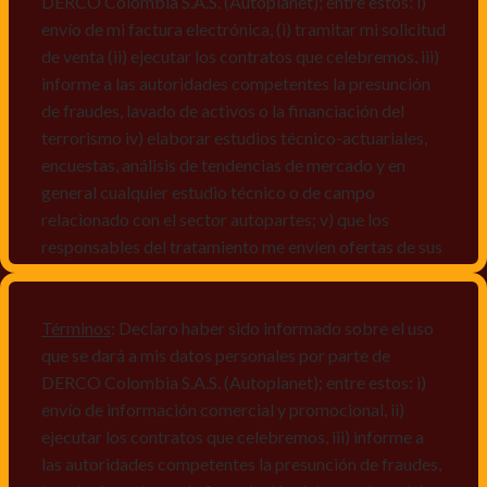
DERCO Colombia S.A.S. (Autoplanet); entre estos: i)
envío de mi factura electrónica, (i) tramitar mi solicitud
de venta (ii) ejecutar los contratos que celebremos, iii)
informe a las autoridades competentes la presunción
de fraudes, lavado de activos o la financiación del
terrorismo iv) elaborar estudios técnico-actuariales,
encuestas, análisis de tendencias de mercado y en
general cualquier estudio técnico o de campo
relacionado con el sector autopartes; v) que los
responsables del tratamiento me envíen ofertas de sus
productos y/o servicios, o comunicaciones
comerciales de cualquier clase relacionadas con los
mismos, vi) crear bases de datos de acuerdo a las
Términos
: Declaro haber sido informado sobre el uso
características y perfiles de los titulares de Datos
que se dará a mis datos personales por parte de
Personales, v) encuestas de satisfacción, vi) reportes
DERCO Colombia S.A.S. (Autoplanet); entre estos: i)
recall.
envío de información comercial y promocional, ii)
ejecutar los contratos que celebremos, iii) informe a
Declaro que puedo acceder a la política de protección
las autoridades competentes la presunción de fraudes,
de datos personales de Derco en la