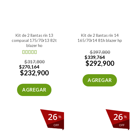
kit de 2 llantas rin 13
kit de 2 llantas rin 14
compasal 175/70r13 82t
165/70r14 81h blazer hp
blazer hp
$
397,800
$
339,764
Valorado en
$
317,800
$
292,900
5.00
de 5
$
270,164
$
232,900
AGREGAR
AGREGAR
26
26
%
%
OFF
OFF