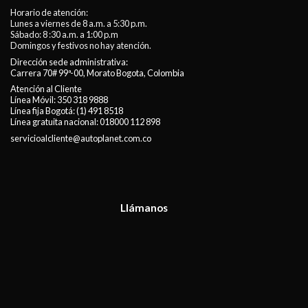
Horario de atención:
Lunes a viernes de 8 a.m. a 5:30 p.m.
Sábado: 8 :30 a.m. a 1:00 p.m
Domingos y festivos no hay atención.
Dirección sede administrativa:
Carrera 70# 99ª-00, Morato Bogota, Colombia
Atención al Cliente
Línea Móvil:
350 318 9888
Línea fija Bogotá:
(1) 491 8518
Línea gratuita nacional:
018000 112 898
servicioalcliente@autoplanet.com.co
Llámanos