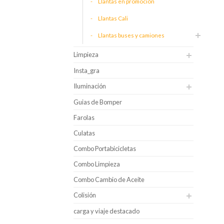
Llantas en promoción
Llantas Cali
Llantas buses y camiones
Limpieza
Insta_gra
Iluminación
Guias de Bomper
Farolas
Culatas
Combo Portabicicletas
Combo Limpieza
Combo Cambio de Aceite
Colisión
carga y viaje destacado