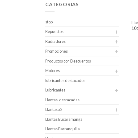
CATEGORIAS
stop
llantas rin 15 fortune 195r15c
106
Repuestos
Radiadores
Promociones
Productos con Descuentos
Motores
lubricantes destacados
Lubricantes
Llantas-destacadas
Llantas x2
Llantas Bucaramanga
Llantas Barranquilla