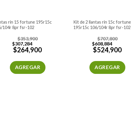
kit de 2 llantas rin 15c fortune
/104r 8pr fsr-102
195r15c 106/104r 8pr fsr-102
$
353,900
$
707,800
$
307,284
$
608,884
$
264,900
$
524,900
AGREGAR
AGREGAR