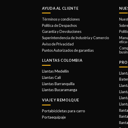
AYUDA AL CLIENTE
NUE
Términos y condiciones
Nues
Política de Despachos
Sobre
Garantía y Devoluciones
Polit
Superintendencia de Industria y Comercio
Manua
etica
Aviso de Privacidad
Comp
Puntos Autorizados de garantias
busin
LLANTAS COLOMBIA
PRO
Llantas Medellin
Llant
Llantas Cali
Bater
Llantas Barranquilla
Llant
Llantas Bucaramanga
Llan
Llant
VIAJE Y REMOLQUE
Llant
llant
Portabicicletas para carro
llant
Portaequipaje
llant