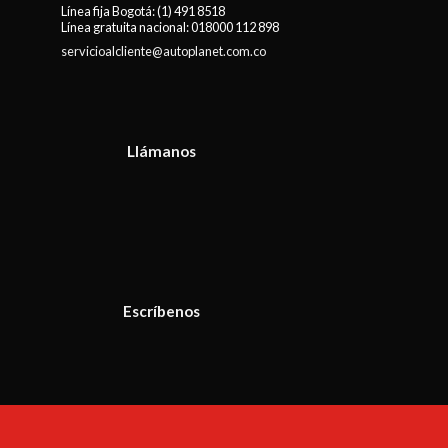
Línea fija Bogotá:
(1) 491 8518
Línea gratuita nacional:
018000 112 898
servicioalcliente@autoplanet.com.co
Llámanos
Escríbenos