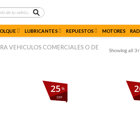
MOLQUE
LUBRICANTES
REPUESTOS
MOTORES
RAD
ARA VEHICULOS COMERCIALES O DE
Showing all 3 r
25
2
%
OFF