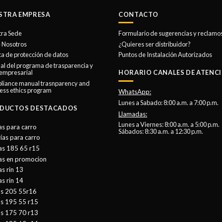
STRA EMPRESA
CONTACTO
tra Sede
Formulario de sugerencias y reclamo
 Nosotros
¿Quieres ser distribuidor?
ica de protección de datos
Puntos de Instalación Autorizados
l del programa de trasparencia y
 empresarial
HORARIO CANALES DE ATENCI
liance manual trasnparency and
ess ethics program
WhatsApp:
Lunes a Sabado: 8:00 a.m. a 7:00 p.m.
DUCTOS DESTACADOS
Llamadas:
Lunes a Viernes: 8:00 a.m. a 5:00 p.m.
as para carro
Sábados: 8:30 a.m. a 12:30 p.m.
ías para carro
as 185 65 r15
tas en promocion
as rin 13
as rin 14
as 205 55r16
as 195 55 r15
as 175 70 r13