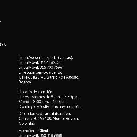
s
ÓN:
Línea Asesoría experta (ventas):
Línea Móvil:
311 4482533
Línea Móvil:
315 700 7596
Dirección punto de venta:
Calle 65 #25-43, Barrio 7 de Agosto,
Bogotá.
Horario de atención:
Lunes a viernes de 8 a.m. a 5:30 p.m.
Sábado: 8 :30 a.m. a 1:00 p.m
Domingos y festivos no hay atención.
Dirección sede administrativa:
Carrera 70# 99ª-00, Morato Bogota,
Colombia
Atención al Cliente
Línea Móvil:
350 318 9888