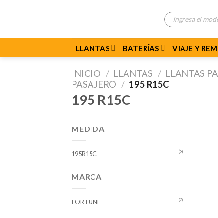
Skip
Búsqueda
to
de
productos
content
LLANTAS
BATERÍAS
VIAJE Y RE
INICIO
/
LLANTAS
/
LLANTAS P
PASAJERO
/
195 R15C
195 R15C
MEDIDA
(3)
195R15C
MARCA
(3)
FORTUNE