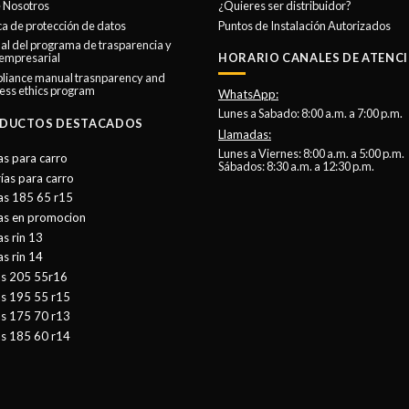
opciones
 Nosotros
¿Quieres ser distribuidor?
se
ica de protección de datos
Puntos de Instalación Autorizados
l del programa de trasparencia y
pueden
 empresarial
HORARIO CANALES DE ATENCI
elegir
liance manual trasnparency and
en
ess ethics program
WhatsApp:
la
Lunes a Sabado: 8:00 a.m. a 7:00 p.m.
DUCTOS DESTACADOS
página
Llamadas:
de
Lunes a Viernes: 8:00 a.m. a 5:00 p.m.
as para carro
Sábados: 8:30 a.m. a 12:30 p.m.
producto
ías para carro
as 185 65 r15
tas en promocion
as rin 13
as rin 14
as 205 55r16
as 195 55 r15
as 175 70 r13
as 185 60 r14