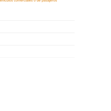
vehiculos comerciales o de pasajeros