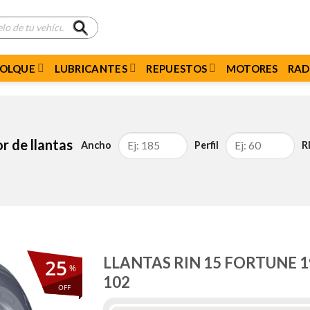
MOLQUE
LUBRICANTES
REPUESTOS
MOTORES
RAD
r de llantas
Ancho
Perfil
R
LLANTAS RIN 15 FORTUNE 1
25
%
102
OFF