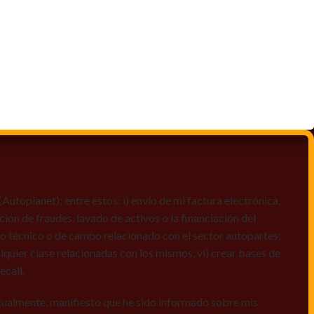
toplanet); entre estos: i) envío de mi factura electrónica,
ción de fraudes, lavado de activos o la financiación del
dio técnico o de campo relacionado con el sector autopartes;
quier clase relacionadas con los mismos, vi) crear bases de
ecall.
igualmente, manifiesto que he sido informado sobre mis