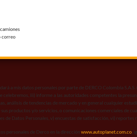
y camiones
o correo
dará a mis datos personales por parte de DERCO Colombia S.A.S. (Au
 que celebremos, iii) informe a las autoridades competentes la presun
tas, análisis de tendencias de mercado y en general cualquier estu
 sus productos y/o servicios, o comunicaciones comerciales de cual
res de Datos Personales, v) encuestas de satisfacción, vi) reportes r
tos personales de Derco en la dirección
www.autoplanet.com.co
, 