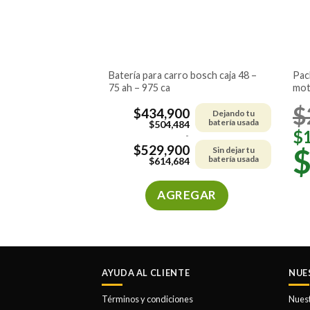
batería para carro bosch caja 48 –
pack silicona 450 ml + renovador
75 ah – 975 ca
mot
$
$
434,900
Dejando tu
batería usada
$
504,484
$
-
$
529,900
Sin dejar tu
batería usada
$
614,684
AGREGAR
Este
producto
tiene
múltiples
AYUDA AL CLIENTE
NUE
variantes.
Las
Términos y condiciones
Nues