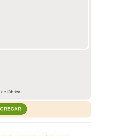
 de fábrica
RTUNE 195R15C 106/104R 8PR FSR-102 cantidad
AGREGAR