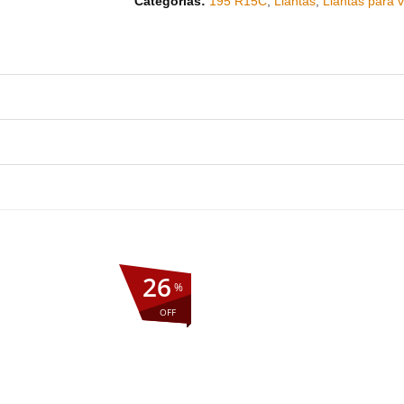
Categorías:
195 R15C
,
Llantas
,
Llantas para 
26
%
OFF