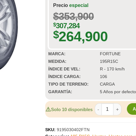
Precio
especial
$
353,900
$
307,284
264,900
$
MARCA:
FORTUNE
MEDIDA:
195R15C
ÍNDICE DE VEL:
R - 170 km/h
ÍNDICE CARGA:
106
TIPO DE TERRENO:
CARGA
GARANTÍA:
5 Años por defecto
LLANTAS RIN 15 FO
⚠️
Solo 10 disponibles
SKU:
9195030402FTN