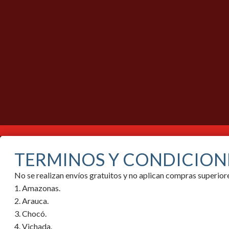
TERMINOS Y CONDICION
No se realizan envíos gratuitos y no aplican compras superi
1. Amazonas.
2. Arauca.
3. Chocó.
4. Vichada.