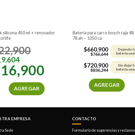
batería para carro bosch caja 48 –
orlife
78 ah – 1050 ca
22,900
$
660,900
Dejando t
batería usa
$
766,644
19,604
-
$
720,900
$
16,900
Sin dejar t
batería usa
$
836,244
AGREGAR
AGREGAR
Este
producto
tiene
múltiples
STRA EMPRESA
CONTACTO
variantes.
Las
tra Sede
Formulario de sugerencias y reclamo