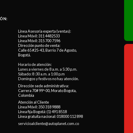
ÓN:
Línea Asesoría experta (ventas):
Línea Móvil:
311 4482533
Línea Móvil:
315 700 7596
Dirección punto de venta:
Calle 65 #25-43, Barrio 7 de Agosto,
Bogotá.
Horario de atención:
Lunes a viernes de 8 a.m. a 5:30 p.m.
Sábado: 8 :30 a.m. a 1:00 p.m
Domingos y festivos no hay atención.
Dirección sede administrativa:
Carrera 70# 99ª-00, Morato Bogota,
Colombia
Atención al Cliente
Línea Móvil:
350 318 9888
Línea fija Bogotá:
(1) 491 8518
Línea gratuita nacional:
018000 112 898
servicioalcliente@autoplanet.com.co