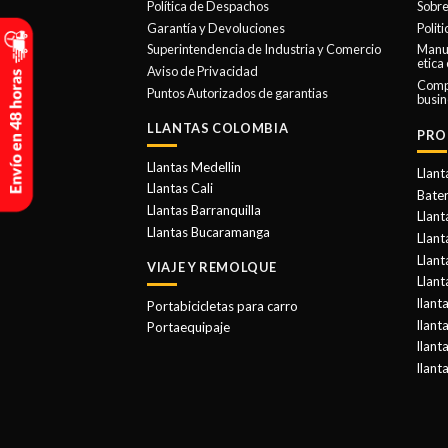
opciones
Política de Despachos
Sobre
se
Garantía y Devoluciones
Polit
Superintendencia de Industria y Comercio
Manua
pueden
etica
Aviso de Privacidad
elegir
Comp
Puntos Autorizados de garantias
en
busin
la
LLANTAS COLOMBIA
PRO
página
de
Llantas Medellin
Llant
Llantas Cali
producto
Bater
Llantas Barranquilla
Llant
Llantas Bucaramanga
Llan
Llant
VIAJE Y REMOLQUE
Llant
llant
Portabicicletas para carro
llant
Portaequipaje
llant
llant