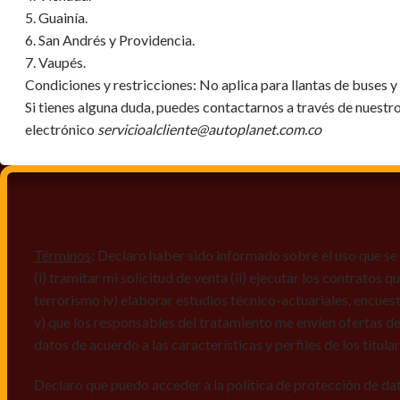
5. Guainía.
6. San Andrés y Providencia.
7. Vaupés.
Condiciones y restricciones:
No aplica para llantas de buses 
Si tienes alguna duda, puedes contactarnos a través de nuestr
electrónico
servicioalcliente@autoplanet.com.co
Términos
: Declaro haber sido informado sobre el uso que se 
(i) tramitar mi solicitud de venta (ii) ejecutar los contratos
terrorismo iv) elaborar estudios técnico-actuariales, encues
v) que los responsables del tratamiento me envíen ofertas de
datos de acuerdo a las características y perfiles de los titula
Declaro que puedo acceder a la política de protección de da