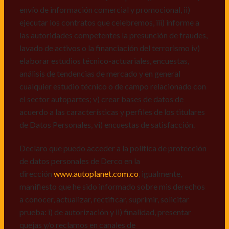
recall.
envío de información comercial y promocional, ii)
ejecutar los contratos que celebremos, iii) informe a
Declaro que puedo acceder a la política de protección
las autoridades competentes la presunción de fraudes,
de datos personales de Derco en la
lavado de activos o la financiación del terrorismo iv)
dirección
www.autoplanet.com.co
, igualmente,
elaborar estudios técnico-actuariales, encuestas,
manifiesto que he sido informado sobre mis derechos
análisis de tendencias de mercado y en general
a conocer, actualizar, rectificar, suprimir, solicitar
cualquier estudio técnico o de campo relacionado con
prueba: i) de autorización y ii) finalidad, presentar
el sector autopartes; v) crear bases de datos de
quejas y/o reclamos en canales de
acuerdo a las características y perfiles de los titulares
atención:
servicioalcliente@derco.com.co
y en
de Datos Personales, vi) encuestas de satisfacción.
consecuencia autorizo expresamente a los
responsables, para que efectúen el tratamiento de mis
Declaro que puedo acceder a la política de protección
datos conforme lo expuesto.
de datos personales de Derco en la
dirección
www.autoplanet.com.co
, igualmente,
manifiesto que he sido informado sobre mis derechos
a conocer, actualizar, rectificar, suprimir, solicitar
prueba: i) de autorización y ii) finalidad, presentar
quejas y/o reclamos en canales de