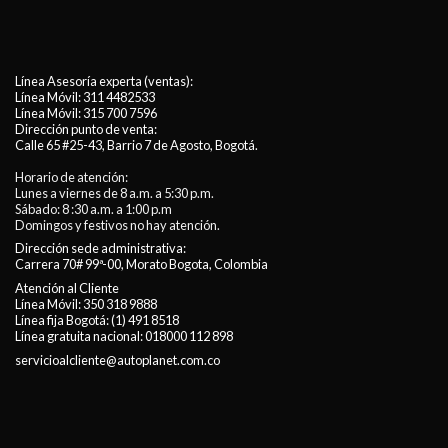
Línea Asesoría experta (ventas):
Línea Móvil:
311 4482533
Línea Móvil:
315 700 7596
Dirección punto de venta:
Calle 65 #25-43, Barrio 7 de Agosto, Bogotá.
Horario de atención:
Lunes a viernes de 8 a.m. a 5:30 p.m.
Sábado: 8 :30 a.m. a 1:00 p.m
Domingos y festivos no hay atención.
Dirección sede administrativa:
Carrera 70# 99ª-00, Morato Bogota, Colombia
Atención al Cliente
Línea Móvil:
350 318 9888
Línea fija Bogotá:
(1) 491 8518
Línea gratuita nacional:
018000 112 898
servicioalcliente@autoplanet.com.co