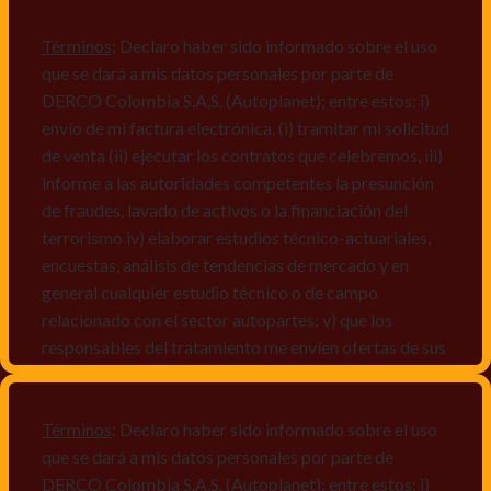
Términos
: Declaro haber sido informado sobre el uso
que se dará a mis datos personales por parte de
DERCO Colombia S.A.S. (Autoplanet); entre estos: i)
envío de mi factura electrónica, (i) tramitar mi solicitud
de venta (ii) ejecutar los contratos que celebremos, iii)
informe a las autoridades competentes la presunción
de fraudes, lavado de activos o la financiación del
terrorismo iv) elaborar estudios técnico-actuariales,
encuestas, análisis de tendencias de mercado y en
general cualquier estudio técnico o de campo
relacionado con el sector autopartes; v) que los
responsables del tratamiento me envíen ofertas de sus
productos y/o servicios, o comunicaciones
comerciales de cualquier clase relacionadas con los
mismos, vi) crear bases de datos de acuerdo a las
Términos
: Declaro haber sido informado sobre el uso
características y perfiles de los titulares de Datos
que se dará a mis datos personales por parte de
Personales, v) encuestas de satisfacción, vi) reportes
DERCO Colombia S.A.S. (Autoplanet); entre estos: i)