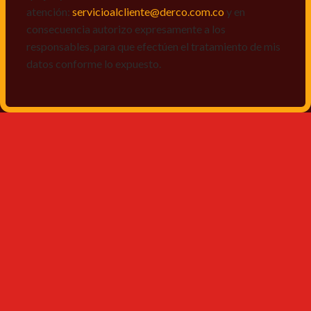
atención:
servicioalcliente@derco.com.co
y en
consecuencia autorizo expresamente a los
responsables, para que efectúen el tratamiento de mis
datos conforme lo expuesto.