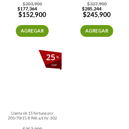
$
203,900
$
327,900
$
177,364
$
285,244
$
152,900
$
245,900
AGREGAR
AGREGAR
25
%
OFF
llanta rin 15 fortune pcr
205/70r15 8 96h a/t fsr-302
$
357,900