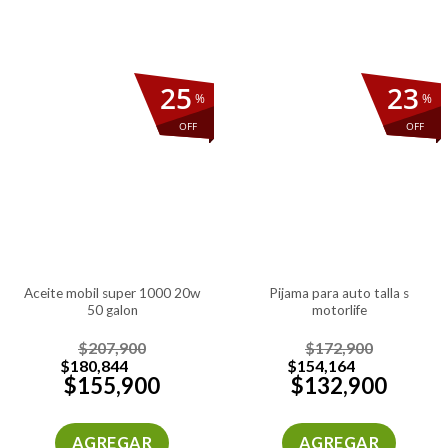
25
23
%
%
OFF
OFF
aceite mobil super 1000 20w
pijama para auto talla s
50 galon
motorlife
$
207,900
$
172,900
$
180,844
$
154,164
$
155,900
$
132,900
AGREGAR
AGREGAR