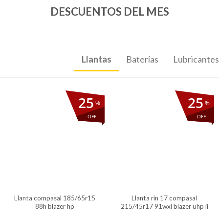
DESCUENTOS DEL MES
Llantas
Baterías
Lubricante
25
25
%
%
OFF
OFF
llanta compasal 185/65r15
llanta rin 17 compasal
88h blazer hp
215/45r17 91wxl blazer uhp ii