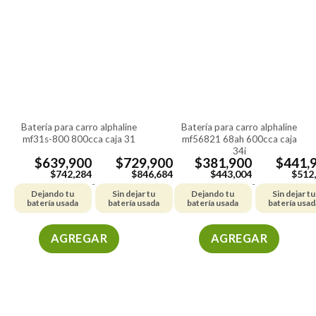
batería para carro alphaline
batería para carro alphaline
mf31s-800 800cca caja 31
mf56821 68ah 600cca caja
34i
$
639,900
$
729,900
$
381,900
$
441,
$
742,284
$
846,684
$
443,004
$
512
-
-
Dejando tu
Sin dejar tu
Dejando tu
Sin dejar tu
batería usada
batería usada
batería usada
batería usad
AGREGAR
AGREGAR
Este
Este
producto
producto
tiene
tiene
múltiples
múltiples