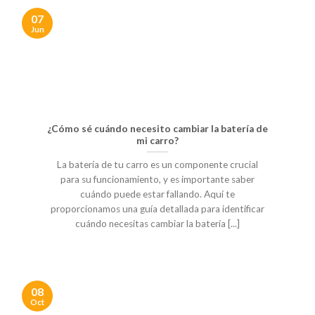
variantes.
variantes.
07
Las
Las
Jun
opciones
opciones
se
se
pueden
pueden
elegir
elegir
en
en
la
la
página
página
¿Cómo sé cuándo necesito cambiar la batería de
de
de
mi carro?
producto
producto
La batería de tu carro es un componente crucial
para su funcionamiento, y es importante saber
cuándo puede estar fallando. Aquí te
proporcionamos una guía detallada para identificar
cuándo necesitas cambiar la batería [...]
08
Oct