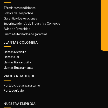
variantes.
Las
Términos y condiciones
opciones
Política de Despachos
se
Garantía y Devoluciones
pueden
Superintendencia de Industria y Comercio
elegir
Aviso de Privacidad
en
Puntos Autorizados de garantias
la
LLANTAS COLOMBIA
página
de
Llantas Medellin
producto
Llantas Cali
Llantas Barranquilla
Llantas Bucaramanga
VIAJE Y REMOLQUE
Portabicicletas para carro
Portaequipaje
NUESTRA EMPRESA