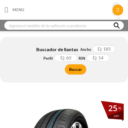
Skip
×
MENU
to
×
×
content
Búsqueda
de
productos
Buscador de llantas
Ancho
Perfil
RIN
Buscar
25
%
OFF