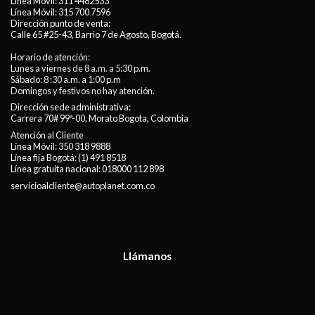
Línea Móvil:
311 4482533
Línea Móvil:
315 700 7596
Dirección punto de venta:
Calle 65 #25-43, Barrio 7 de Agosto, Bogotá.
Horario de atención:
Lunes a viernes de 8 a.m. a 5:30 p.m.
Sábado: 8 :30 a.m. a 1:00 p.m
Domingos y festivos no hay atención.
Dirección sede administrativa:
Carrera 70# 99ª-00, Morato Bogota, Colombia
Atención al Cliente
Línea Móvil:
350 318 9888
Línea fija Bogotá:
(1) 491 8518
Línea gratuita nacional:
018000 112 898
servicioalcliente@autoplanet.com.co
Llámanos