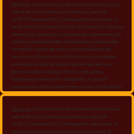
Términos
: Declaro haber sido informado sobre el uso
que se dará a mis datos personales por parte de
DERCO Colombia S.A.S. (Autoplanet); entre estos: i)
envío de mi factura electrónica, (i) tramitar mi solicitud
de venta (ii) ejecutar los contratos que celebremos, iii)
informe a las autoridades competentes la presunción
de fraudes, lavado de activos o la financiación del
terrorismo iv) elaborar estudios técnico-actuariales,
encuestas, análisis de tendencias de mercado y en
general cualquier estudio técnico o de campo
relacionado con el sector autopartes; v) que los
responsables del tratamiento me envíen ofertas de sus
productos y/o servicios, o comunicaciones
comerciales de cualquier clase relacionadas con los
mismos, vi) crear bases de datos de acuerdo a las
Términos
: Declaro haber sido informado sobre el uso
características y perfiles de los titulares de Datos
que se dará a mis datos personales por parte de
Personales, v) encuestas de satisfacción, vi) reportes
DERCO Colombia S.A.S. (Autoplanet); entre estos: i)
recall.
envío de información comercial y promocional, ii)