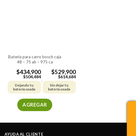
Las
opciones
se
pueden
elegir
en
la
página
de
batería para carro bosch caja
48 – 75 ah – 975 ca
producto
$
434,900
$
529,900
$
504,484
$
614,684
-
Dejando tu
Sin dejar tu
batería usada
batería usada
AGREGAR
Este
producto
tiene
múltiples
AYUDA AL CLIENTE