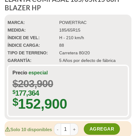
BLAZER HP
MARCA:
POWERTRAC
MEDIDA:
185/65R15
ÍNDICE DE VEL:
H - 210 km/h
ÍNDICE CARGA:
88
TIPO DE TERRENO:
Carretera 80/20
GARANTÍA:
5 Años por defecto de fábrica
Precio
especial
$
203,900
$
177,364
152,900
$
LLANTA COMPASAL 185/65R15 88H BLA
⚠️
AGREGAR
Solo 10 disponibles