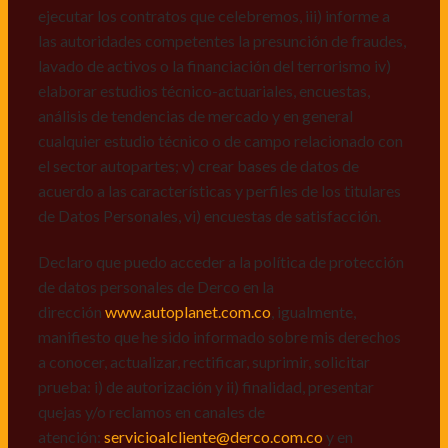
ejecutar los contratos que celebremos, iii) informe a
Declaro que puedo acceder a la política de protección
las autoridades competentes la presunción de fraudes,
de datos personales de Derco en la
lavado de activos o la financiación del terrorismo iv)
dirección
www.autoplanet.com.co
, igualmente,
elaborar estudios técnico-actuariales, encuestas,
manifiesto que he sido informado sobre mis derechos
análisis de tendencias de mercado y en general
a conocer, actualizar, rectificar, suprimir, solicitar
cualquier estudio técnico o de campo relacionado con
prueba: i) de autorización y ii) finalidad, presentar
el sector autopartes; v) crear bases de datos de
quejas y/o reclamos en canales de
acuerdo a las características y perfiles de los titulares
atención:
servicioalcliente@derco.com.co
y en
de Datos Personales, vi) encuestas de satisfacción.
consecuencia autorizo expresamente a los
responsables, para que efectúen el tratamiento de mis
Declaro que puedo acceder a la política de protección
datos conforme lo expuesto.
de datos personales de Derco en la
dirección
www.autoplanet.com.co
, igualmente,
manifiesto que he sido informado sobre mis derechos
a conocer, actualizar, rectificar, suprimir, solicitar
prueba: i) de autorización y ii) finalidad, presentar
quejas y/o reclamos en canales de
atención:
servicioalcliente@derco.com.co
y en