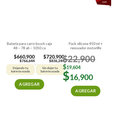
OFF
batería para carro bosch caja
pack silicona 450 ml +
48 – 78 ah – 1050 ca
renovador motorlife
$
22,900
$
660,900
$
720,900
$
766,644
$
836,244
-
$
19,604
Dejando tu
Sin dejar tu
$
batería usada
batería usada
16,900
AGREGAR
AGREGAR
Este
producto
tiene
múltiples
variantes.