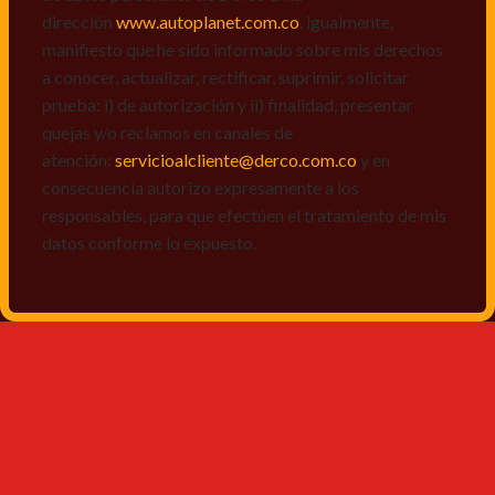
dirección
www.autoplanet.com.co
, igualmente,
manifiesto que he sido informado sobre mis derechos
a conocer, actualizar, rectificar, suprimir, solicitar
prueba: i) de autorización y ii) finalidad, presentar
quejas y/o reclamos en canales de
atención:
servicioalcliente@derco.com.co
y en
consecuencia autorizo expresamente a los
responsables, para que efectúen el tratamiento de mis
datos conforme lo expuesto.