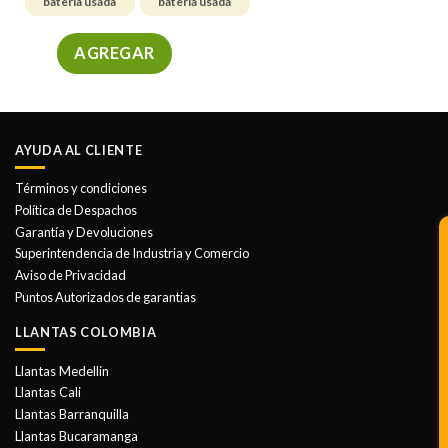
batería usada
batería usada
AGREGAR
Este
producto
tiene
múltiples
AYUDA AL CLIENTE
variantes.
Las
Términos y condiciones
opciones
Política de Despachos
se
Garantía y Devoluciones
pueden
Superintendencia de Industria y Comercio
elegir
Aviso de Privacidad
en
Puntos Autorizados de garantias
la
LLANTAS COLOMBIA
página
de
Llantas Medellin
producto
Llantas Cali
Llantas Barranquilla
Llantas Bucaramanga