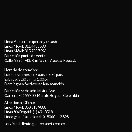
Línea Asesoría experta (ventas):
Línea Móvil:
311 4482533
Línea Móvil:
315 700 7596
Dirección punto de venta:
Calle 65 #25-43, Barrio 7 de Agosto, Bogotá.
Horario de atención:
Lunes a viernes de 8 a.m. a 5:30 p.m.
Sábado: 8 :30 a.m. a 1:00 p.m
Domingos y festivos no hay atención.
Dirección sede administrativa:
Carrera 70# 99ª-00, Morato Bogota, Colombia
Atención al Cliente
Línea Móvil:
350 318 9888
Línea fija Bogotá:
(1) 491 8518
Línea gratuita nacional:
018000 112 898
servicioalcliente@autoplanet.com.co