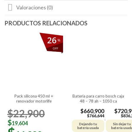
Valoraciones (0)
26
%
OFF
pack silicona 450 ml +
batería para carro bosch caja
renovador motorlife
48 – 78 ah – 1050 ca
$
22,900
$
660,900
$
720,
$
766,644
$
836,
-
$
19,604
Dejando tu
Sin dejar tu
batería usada
batería usad