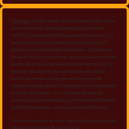
productos y/o servicios, o comunicaciones
comerciales de cualquier clase relacionadas con los
mismos, vi) crear bases de datos de acuerdo a las
Términos
: Declaro haber sido informado sobre el uso
características y perfiles de los titulares de Datos
que se dará a mis datos personales por parte de
Personales, v) encuestas de satisfacción, vi) reportes
DERCO Colombia S.A.S. (Autoplanet); entre estos: i)
recall.
envío de información comercial y promocional, ii)
ejecutar los contratos que celebremos, iii) informe a
Declaro que puedo acceder a la política de protección
las autoridades competentes la presunción de fraudes,
de datos personales de Derco en la
lavado de activos o la financiación del terrorismo iv)
dirección
www.autoplanet.com.co
, igualmente,
elaborar estudios técnico-actuariales, encuestas,
manifiesto que he sido informado sobre mis derechos
análisis de tendencias de mercado y en general
a conocer, actualizar, rectificar, suprimir, solicitar
cualquier estudio técnico o de campo relacionado con
prueba: i) de autorización y ii) finalidad, presentar
el sector autopartes; v) crear bases de datos de
quejas y/o reclamos en canales de
acuerdo a las características y perfiles de los titulares
atención:
servicioalcliente@derco.com.co
y en
de Datos Personales, vi) encuestas de satisfacción.
consecuencia autorizo expresamente a los
responsables, para que efectúen el tratamiento de mis
Declaro que puedo acceder a la política de protección
datos conforme lo expuesto.
de datos personales de Derco en la