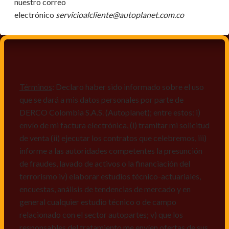
nuestro correo
electrónico
servicioalcliente@autoplanet.com.co
Términos
: Declaro haber sido informado sobre el uso
que se dará a mis datos personales por parte de
DERCO Colombia S.A.S. (Autoplanet); entre estos: i)
envío de mi factura electrónica, (i) tramitar mi solicitud
de venta (ii) ejecutar los contratos que celebremos, iii)
informe a las autoridades competentes la presunción
de fraudes, lavado de activos o la financiación del
terrorismo iv) elaborar estudios técnico-actuariales,
encuestas, análisis de tendencias de mercado y en
general cualquier estudio técnico o de campo
relacionado con el sector autopartes; v) que los
responsables del tratamiento me envíen ofertas de sus