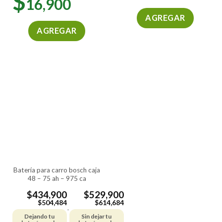
$
16,900
AGREGAR
AGREGAR
Este
producto
tiene
múltiples
variantes.
Las
opciones
se
pueden
elegir
en
la
página
de
batería para carro bosch caja
48 – 75 ah – 975 ca
producto
$
434,900
$
529,900
$
504,484
$
614,684
-
Dejando tu
Sin dejar tu