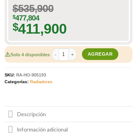
$
535,900
$
477,804
411,900
$
RADIADOR PARA HYUNDAI TUCSON 2,0 (20
⚠️
AGREGAR
Solo 4 disponibles
SKU:
RA-HO-905193
Categorías:
Radiadores
Descripción
Información adicional