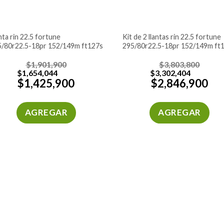
kit de 2 llantas rin 22.5 fortune
5/80r22.5-18pr 152/149m ft127s
295/80r22.5-18pr 152/149m ft
$
1,901,900
$
3,803,800
$
1,654,044
$
3,302,404
$
1,425,900
$
2,846,900
AGREGAR
AGREGAR