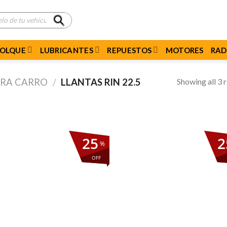
MOLQUE
LUBRICANTES
REPUESTOS
MOTORES
RAD
Showing all 3 r
ARA CARRO
/
LLANTAS RIN 22.5
25
2
%
OFF