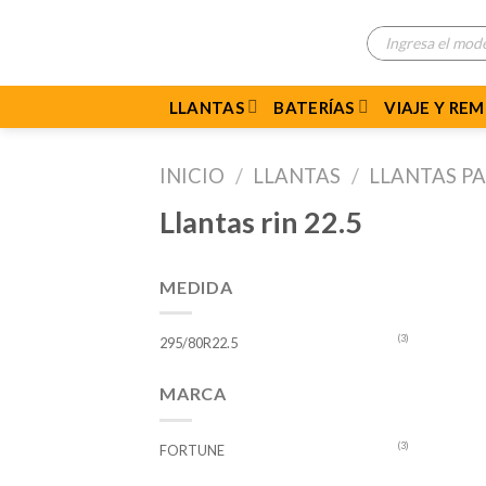
Skip
Búsqueda
to
de
productos
content
LLANTAS
BATERÍAS
VIAJE Y RE
INICIO
/
LLANTAS
/
LLANTAS P
Llantas rin 22.5
MEDIDA
(3)
295/80R22.5
MARCA
(3)
FORTUNE