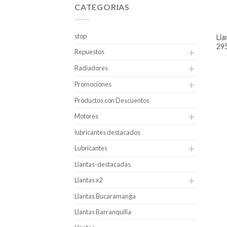
CATEGORIAS
stop
llanta rin 22.5 fortune
29
Repuestos
Radiadores
Promociones
Productos con Descuentos
Motores
lubricantes destacados
Lubricantes
Llantas-destacadas
Llantas x2
Llantas Bucaramanga
Llantas Barranquilla