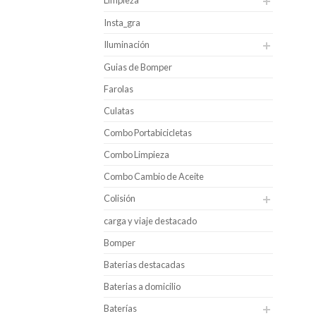
Insta_gra
Iluminación
Guias de Bomper
Farolas
Culatas
Combo Portabicicletas
Combo Limpieza
Combo Cambio de Aceite
Colisión
carga y viaje destacado
Bomper
Baterias destacadas
Baterias a domicilio
Baterías