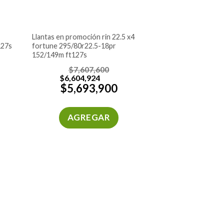
llantas en promoción rin 22.5 x4
127s
fortune 295/80r22.5-18pr
152/149m ft127s
$
7,607,600
$
6,604,924
$
5,693,900
AGREGAR