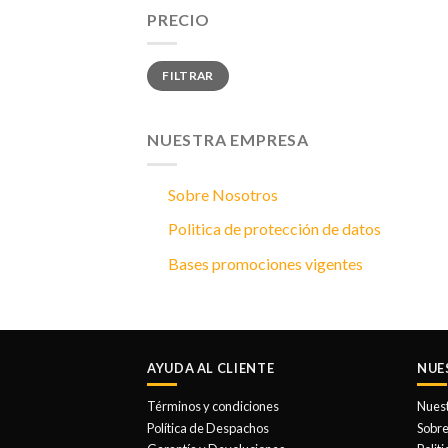
PRECIO
Precio
Precio
FILTRAR
mínimo
máximo
NUESTRA EMPRESA
Sobre Nosotros
Politica de protección de datos
Bases promociones vigentes
AYUDA AL CLIENTE
NUE
Términos y condiciones
Nues
Política de Despachos
Sobre