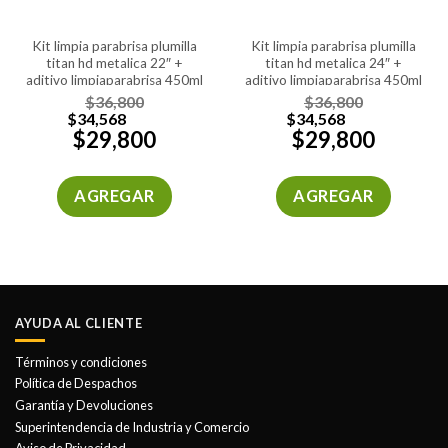
kit limpia parabrisa plumilla
kit limpia parabrisa plumilla
titan hd metalica 22″ +
titan hd metalica 24″ +
aditivo limpiaparabrisa 450ml
aditivo limpiaparabrisa 450ml
$
36,800
$
36,800
$
34,568
$
34,568
$
29,800
$
29,800
AGREGAR
AGREGAR
AYUDA AL CLIENTE
Términos y condiciones
Política de Despachos
Garantía y Devoluciones
Superintendencia de Industria y Comercio