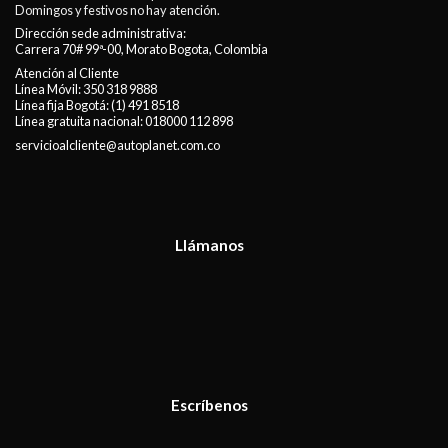
Domingos y festivos no hay atención.
Dirección sede administrativa:
Carrera 70# 99ª-00, Morato Bogota, Colombia
Atención al Cliente
Línea Móvil:
350 318 9888
Línea fija Bogotá:
(1) 491 8518
Línea gratuita nacional:
018000 112 898
servicioalcliente@autoplanet.com.co
Llámanos
Escríbenos