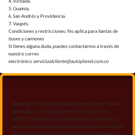
4. Vichada.
5. Guainía.
6. San Andrés y Providencia.
7. Vaupés.
Condiciones y restricciones:
No aplica para llantas de
buses y camiones
Si tienes alguna duda, puedes contactarnos a través de
nuestro correo
electrónico
servicioalcliente@autoplanet.com.co
Términos
: Declaro haber sido informado sobre el uso
que se dará a mis datos personales por parte de
DERCO Colombia S.A.S. (Autoplanet); entre estos: i)
envío de mi factura electrónica, (i) tramitar mi solicitud
de venta (ii) ejecutar los contratos que celebremos, iii)