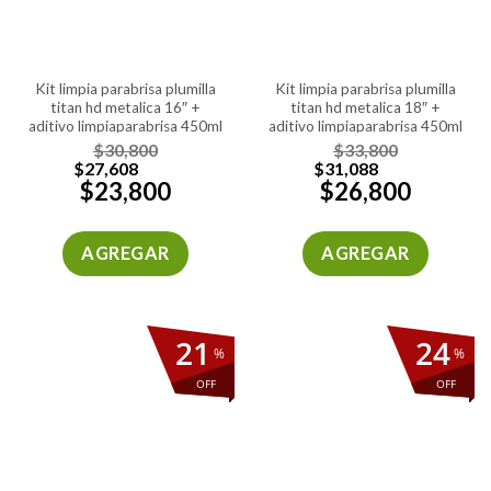
kit limpia parabrisa plumilla
kit limpia parabrisa plumilla
titan hd metalica 16″ +
titan hd metalica 18″ +
aditivo limpiaparabrisa 450ml
aditivo limpiaparabrisa 450ml
$
30,800
$
33,800
$
27,608
$
31,088
$
23,800
$
26,800
AGREGAR
AGREGAR
21
24
%
%
OFF
OFF