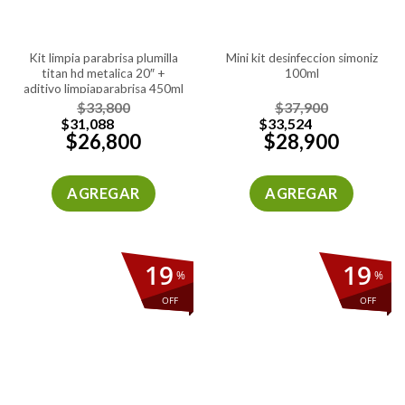
kit limpia parabrisa plumilla
mini kit desinfeccion simoniz
titan hd metalica 20″ +
100ml
aditivo limpiaparabrisa 450ml
$
33,800
$
37,900
$
31,088
$
33,524
$
26,800
$
28,900
AGREGAR
AGREGAR
19
19
%
%
OFF
OFF