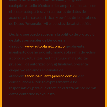
a conocer, actualizar, rectificar, suprimir, solicitar
cualquier estudio técnico o de campo relacionado con
prueba: i) de autorización y ii) finalidad, presentar
el sector autopartes; v) crear bases de datos de
quejas y/o reclamos en canales de
acuerdo a las características y perfiles de los titulares
atención:
servicioalcliente@derco.com.co
y en
de Datos Personales, vi) encuestas de satisfacción.
consecuencia autorizo expresamente a los
responsables, para que efectúen el tratamiento de mis
Declaro que puedo acceder a la política de protección
datos conforme lo expuesto.
de datos personales de Derco en la
dirección
www.autoplanet.com.co
, igualmente,
manifiesto que he sido informado sobre mis derechos
a conocer, actualizar, rectificar, suprimir, solicitar
prueba: i) de autorización y ii) finalidad, presentar
quejas y/o reclamos en canales de
atención:
servicioalcliente@derco.com.co
y en
consecuencia autorizo expresamente a los
responsables, para que efectúen el tratamiento de mis
datos conforme lo expuesto.