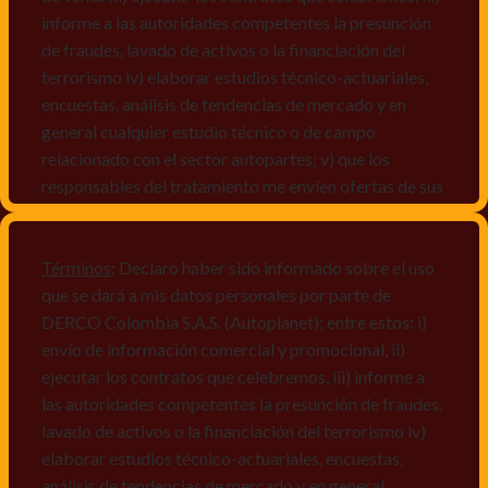
informe a las autoridades competentes la presunción
de fraudes, lavado de activos o la financiación del
terrorismo iv) elaborar estudios técnico-actuariales,
encuestas, análisis de tendencias de mercado y en
general cualquier estudio técnico o de campo
relacionado con el sector autopartes; v) que los
responsables del tratamiento me envíen ofertas de sus
productos y/o servicios, o comunicaciones
comerciales de cualquier clase relacionadas con los
mismos, vi) crear bases de datos de acuerdo a las
Términos
: Declaro haber sido informado sobre el uso
características y perfiles de los titulares de Datos
que se dará a mis datos personales por parte de
Personales, v) encuestas de satisfacción, vi) reportes
DERCO Colombia S.A.S. (Autoplanet); entre estos: i)
recall.
envío de información comercial y promocional, ii)
ejecutar los contratos que celebremos, iii) informe a
Declaro que puedo acceder a la política de protección
las autoridades competentes la presunción de fraudes,
de datos personales de Derco en la
lavado de activos o la financiación del terrorismo iv)
dirección
www.autoplanet.com.co
, igualmente,
elaborar estudios técnico-actuariales, encuestas,
manifiesto que he sido informado sobre mis derechos
análisis de tendencias de mercado y en general