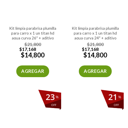
kit limpia parabrisa plumilla
kit limpia parabrisa plumilla
para carro x 1 un titan hd
para carro x 1 un titan hd
aqua curva 26″ + aditivo
aqua curva 24″ + aditivo
limpiaparabrisa 450ml
limpiaparabrisa 450ml
$
21,800
$
21,800
$
17,168
$
17,168
$
14,800
$
14,800
AGREGAR
AGREGAR
23
21
%
%
OFF
OFF