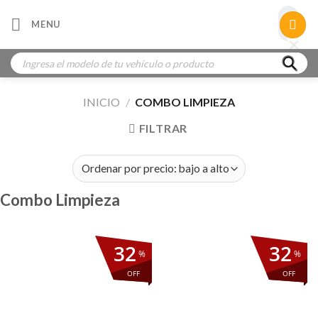
Skip
×
MENU
to
×
×
content
Búsqueda
de
productos
INICIO
/
COMBO LIMPIEZA
FILTRAR
Combo Limpieza
32
32
%
%
OFF
OFF