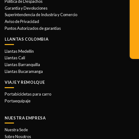
opciones
Política de Despachos
se
Garantía y Devoluciones
pueden
Superintendencia de Industria y Comercio
elegir
Aviso de Privacidad
en
Puntos Autorizados de garantias
la
LLANTAS COLOMBIA
página
de
Llantas Medellin
producto
Llantas Cali
Llantas Barranquilla
Llantas Bucaramanga
VIAJE Y REMOLQUE
Portabicicletas para carro
Portaequipaje
NUESTRA EMPRESA
Nuestra Sede
Sobre Nosotros