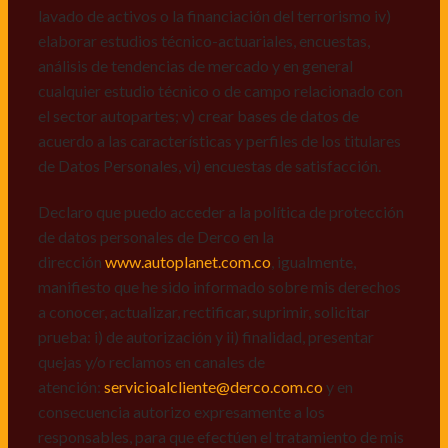
de datos personales de Derco en la
lavado de activos o la financiación del terrorismo iv)
dirección
www.autoplanet.com.co
, igualmente,
elaborar estudios técnico-actuariales, encuestas,
manifiesto que he sido informado sobre mis derechos
análisis de tendencias de mercado y en general
a conocer, actualizar, rectificar, suprimir, solicitar
cualquier estudio técnico o de campo relacionado con
prueba: i) de autorización y ii) finalidad, presentar
el sector autopartes; v) crear bases de datos de
quejas y/o reclamos en canales de
acuerdo a las características y perfiles de los titulares
atención:
servicioalcliente@derco.com.co
y en
de Datos Personales, vi) encuestas de satisfacción.
consecuencia autorizo expresamente a los
responsables, para que efectúen el tratamiento de mis
Declaro que puedo acceder a la política de protección
datos conforme lo expuesto.
de datos personales de Derco en la
dirección
www.autoplanet.com.co
, igualmente,
manifiesto que he sido informado sobre mis derechos
a conocer, actualizar, rectificar, suprimir, solicitar
prueba: i) de autorización y ii) finalidad, presentar
quejas y/o reclamos en canales de
atención:
servicioalcliente@derco.com.co
y en
consecuencia autorizo expresamente a los
responsables, para que efectúen el tratamiento de mis