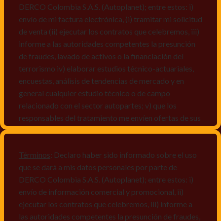
DERCO Colombia S.A.S. (Autoplanet); entre estos: i)
envío de mi factura electrónica, (i) tramitar mi solicitud
de venta (ii) ejecutar los contratos que celebremos, iii)
informe a las autoridades competentes la presunción
de fraudes, lavado de activos o la financiación del
terrorismo iv) elaborar estudios técnico-actuariales,
encuestas, análisis de tendencias de mercado y en
general cualquier estudio técnico o de campo
relacionado con el sector autopartes; v) que los
responsables del tratamiento me envíen ofertas de sus
productos y/o servicios, o comunicaciones
comerciales de cualquier clase relacionadas con los
mismos, vi) crear bases de datos de acuerdo a las
Términos
: Declaro haber sido informado sobre el uso
características y perfiles de los titulares de Datos
que se dará a mis datos personales por parte de
Personales, v) encuestas de satisfacción, vi) reportes
DERCO Colombia S.A.S. (Autoplanet); entre estos: i)
recall.
envío de información comercial y promocional, ii)
ejecutar los contratos que celebremos, iii) informe a
Declaro que puedo acceder a la política de protección
las autoridades competentes la presunción de fraudes,