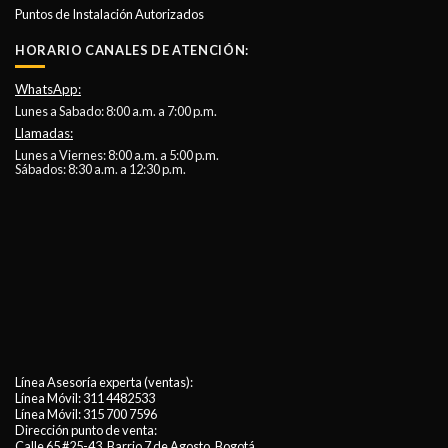
Puntos de Instalación Autorizados
HORARIO CANALES DE ATENCIÓN:
WhatsApp:
Lunes a Sabado: 8:00 a.m. a 7:00 p.m.
Llamadas:
Lunes a Viernes: 8:00 a.m. a 5:00 p.m.
Sábados: 8:30 a.m. a 12:30 p.m.
Línea Asesoría experta (ventas):
Línea Móvil:
311 4482533
Línea Móvil:
315 700 7596
Dirección punto de venta:
Calle 65 #25-43, Barrio 7 de Agosto, Bogotá.