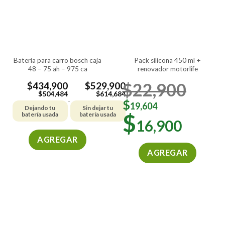
batería para carro bosch caja
pack silicona 450 ml +
48 – 75 ah – 975 ca
renovador motorlife
$
22,900
$
434,900
$
529,900
$
504,484
$
614,684
-
$
19,604
Dejando tu
Sin dejar tu
$
batería usada
batería usada
16,900
AGREGAR
AGREGAR
Este
producto
tiene
múltiples
variantes.
Las
opciones