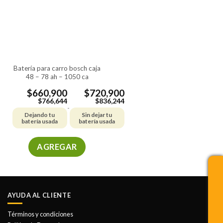
se
pueden
elegir
en
la
página
de
batería para carro bosch caja
48 – 78 ah – 1050 ca
producto
$
660,900
$
720,900
$
766,644
$
836,244
-
Dejando tu
Sin dejar tu
batería usada
batería usada
AGREGAR
Este
producto
tiene
múltiples
AYUDA AL CLIENTE
variantes.
Las
Términos y condiciones