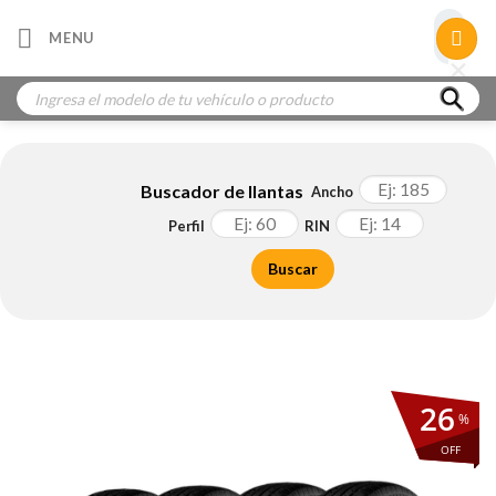
Skip
×
MENU
to
×
×
content
Búsqueda
de
productos
Buscador de llantas
Ancho
Perfil
RIN
Buscar
26
%
OFF