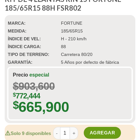
185/65R15 88H FSR802
MARCA:
FORTUNE
MEDIDA:
185/65R15
ÍNDICE DE VEL:
H - 210 km/h
ÍNDICE CARGA:
88
TIPO DE TERRENO:
Carretera 80/20
GARANTÍA:
5 Años por defecto de fábrica
Precio
especial
$
903,600
$
772,444
665,900
$
KIT DE 4 LLANTAS RIN 15 FORTUNE 185/
⚠️
AGREGAR
Solo 9 disponibles