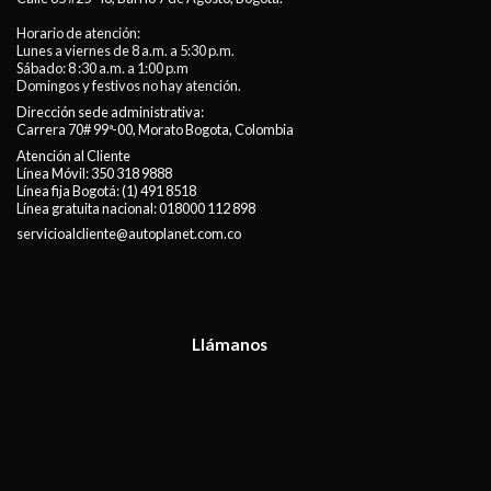
Horario de atención:
Lunes a viernes de 8 a.m. a 5:30 p.m.
Sábado: 8 :30 a.m. a 1:00 p.m
Domingos y festivos no hay atención.
Dirección sede administrativa:
Carrera 70# 99ª-00, Morato Bogota, Colombia
Atención al Cliente
Línea Móvil:
350 318 9888
Línea fija Bogotá:
(1) 491 8518
Línea gratuita nacional:
018000 112 898
servicioalcliente@autoplanet.com.co
Llámanos