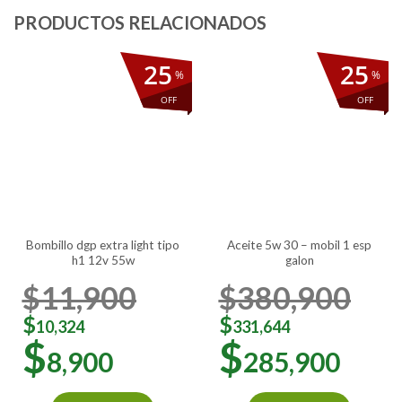
25
25
%
%
OFF
OFF
bombillo dgp extra light tipo
aceite 5w 30 – mobil 1 esp
h1 12v 55w
galon
$
11,900
$
380,900
$
$
10,324
331,644
$
$
8,900
285,900