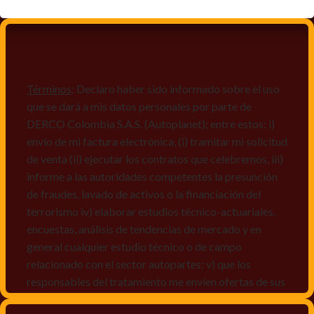
Términos
: Declaro haber sido informado sobre el uso
que se dará a mis datos personales por parte de
DERCO Colombia S.A.S. (Autoplanet); entre estos: i)
envío de mi factura electrónica, (i) tramitar mi solicitud
de venta (ii) ejecutar los contratos que celebremos, iii)
informe a las autoridades competentes la presunción
de fraudes, lavado de activos o la financiación del
terrorismo iv) elaborar estudios técnico-actuariales,
encuestas, análisis de tendencias de mercado y en
general cualquier estudio técnico o de campo
relacionado con el sector autopartes; v) que los
responsables del tratamiento me envíen ofertas de sus
productos y/o servicios, o comunicaciones