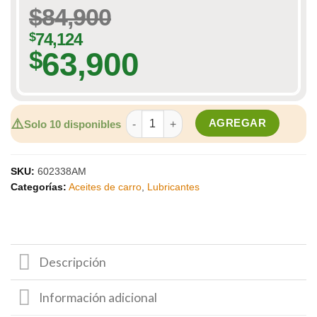
$
84,900
$
74,124
63,900
$
Aceite 5w 30 - Mobil 1 esp - cuarto 1/4 
⚠️
AGREGAR
Solo 10 disponibles
SKU:
602338AM
Categorías:
Aceites de carro
,
Lubricantes
Descripción
Información adicional