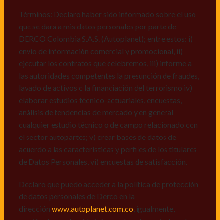
comerciales de cualquier clase relacionadas con los
mismos, vi) crear bases de datos de acuerdo a las
Términos
: Declaro haber sido informado sobre el uso
características y perfiles de los titulares de Datos
que se dará a mis datos personales por parte de
Personales, v) encuestas de satisfacción, vi) reportes
DERCO Colombia S.A.S. (Autoplanet); entre estos: i)
recall.
envío de información comercial y promocional, ii)
ejecutar los contratos que celebremos, iii) informe a
Declaro que puedo acceder a la política de protección
las autoridades competentes la presunción de fraudes,
de datos personales de Derco en la
lavado de activos o la financiación del terrorismo iv)
dirección
www.autoplanet.com.co
, igualmente,
elaborar estudios técnico-actuariales, encuestas,
manifiesto que he sido informado sobre mis derechos
análisis de tendencias de mercado y en general
a conocer, actualizar, rectificar, suprimir, solicitar
cualquier estudio técnico o de campo relacionado con
prueba: i) de autorización y ii) finalidad, presentar
el sector autopartes; v) crear bases de datos de
quejas y/o reclamos en canales de
acuerdo a las características y perfiles de los titulares
atención:
servicioalcliente@derco.com.co
y en
de Datos Personales, vi) encuestas de satisfacción.
consecuencia autorizo expresamente a los
responsables, para que efectúen el tratamiento de mis
Declaro que puedo acceder a la política de protección
datos conforme lo expuesto.
de datos personales de Derco en la
dirección
www.autoplanet.com.co
, igualmente,