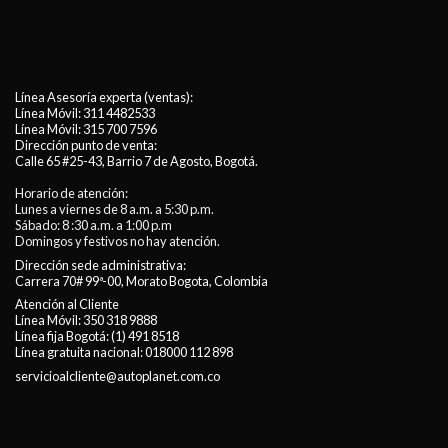
Línea Asesoría experta (ventas):
Línea Móvil:
311 4482533
Línea Móvil:
315 700 7596
Dirección punto de venta:
Calle 65 #25-43, Barrio 7 de Agosto, Bogotá.
Horario de atención:
Lunes a viernes de 8 a.m. a 5:30 p.m.
Sábado: 8 :30 a.m. a 1:00 p.m
Domingos y festivos no hay atención.
Dirección sede administrativa:
Carrera 70# 99ª-00, Morato Bogota, Colombia
Atención al Cliente
Línea Móvil:
350 318 9888
Línea fija Bogotá:
(1) 491 8518
Línea gratuita nacional:
018000 112 898
servicioalcliente@autoplanet.com.co