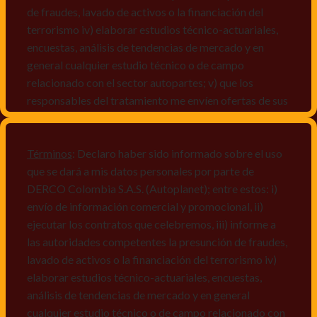
de fraudes, lavado de activos o la financiación del
terrorismo iv) elaborar estudios técnico-actuariales,
encuestas, análisis de tendencias de mercado y en
general cualquier estudio técnico o de campo
relacionado con el sector autopartes; v) que los
responsables del tratamiento me envíen ofertas de sus
productos y/o servicios, o comunicaciones
comerciales de cualquier clase relacionadas con los
mismos, vi) crear bases de datos de acuerdo a las
Términos
: Declaro haber sido informado sobre el uso
características y perfiles de los titulares de Datos
que se dará a mis datos personales por parte de
Personales, v) encuestas de satisfacción, vi) reportes
DERCO Colombia S.A.S. (Autoplanet); entre estos: i)
recall.
envío de información comercial y promocional, ii)
ejecutar los contratos que celebremos, iii) informe a
Declaro que puedo acceder a la política de protección
las autoridades competentes la presunción de fraudes,
de datos personales de Derco en la
lavado de activos o la financiación del terrorismo iv)
dirección
www.autoplanet.com.co
, igualmente,
elaborar estudios técnico-actuariales, encuestas,
manifiesto que he sido informado sobre mis derechos
análisis de tendencias de mercado y en general
a conocer, actualizar, rectificar, suprimir, solicitar
cualquier estudio técnico o de campo relacionado con