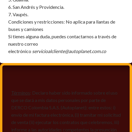
6. San Andrés y Providencia.
7. Vaupés.
Condiciones y restricciones:
No aplica para llantas de
buses y camiones
Si tienes alguna duda, puedes contactarnos a través de
nuestro correo
electrónico
servicioalcliente@autoplanet.com.co
Términos
: Declaro haber sido informado sobre el uso
que se dará a mis datos personales por parte de
DERCO Colombia S.A.S. (Autoplanet); entre estos: i)
envío de mi factura electrónica, (i) tramitar mi solicitud
de venta (ii) ejecutar los contratos que celebremos, iii)
informe a las autoridades competentes la presunción