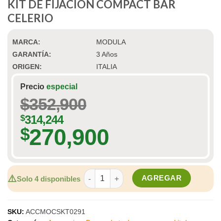
KIT DE FIJACION COMPACT BAR
CELERIO
MARCA:
MODULA
GARANTÍA:
3 Años
ORIGEN:
ITALIA
Precio
especial
$
352,900
$
314,244
270,900
$
KIT DE FIJACION COMPACT BAR CELERI
⚠️
AGREGAR
Solo 4 disponibles
SKU:
ACCMOCSKT0291