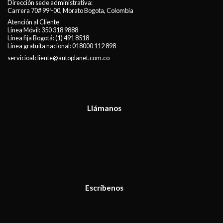
Dirección sede administrativa:
Carrera 70# 99ª-00, Morato Bogota, Colombia
Atención al Cliente
Línea Móvil:
350 318 9888
Línea fija Bogotá:
(1) 491 8518
Línea gratuita nacional:
018000 112 898
servicioalcliente@autoplanet.com.co
Llámanos
Escríbenos