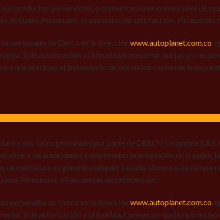
 sus productos y/o servicios, o comunicaciones comerciales de cual
res de Datos Personales, v) encuestas de satisfacción, vi) reportes r
tos personales de Derco en la dirección
www.autoplanet.com.co
, 
 prueba: i) de autorización y ii) finalidad, presentar quejas y/o recl
para que efectúen el tratamiento de mis datos conforme lo expues
 dará a mis datos personales por parte de DERCO Colombia S.A.S. (
) informe a las autoridades competentes la presunción de fraudes, la
ias de mercado y en general cualquier estudio técnico o de campo r
e Datos Personales, vi) encuestas de satisfacción.
tos personales de Derco en la dirección
www.autoplanet.com.co
, 
 prueba: i) de autorización y ii) finalidad, presentar quejas y/o recl