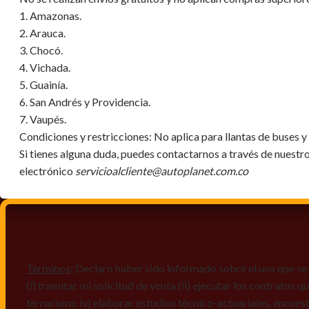
1. Amazonas.
2. Arauca.
3. Chocó.
4. Vichada.
5. Guainía.
6. San Andrés y Providencia.
7. Vaupés.
Condiciones y restricciones:
No aplica para llantas de buses 
Si tienes alguna duda, puedes contactarnos a través de nuestr
electrónico
servicioalcliente@autoplanet.com.co
Términos
: Declaro haber sido informado sobre el uso que se 
(i) tramitar mi solicitud de venta (ii) ejecutar los contratos
terrorismo iv) elaborar estudios técnico-actuariales, encues