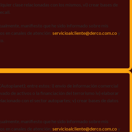
quier clase relacionadas con los mismos, vi) crear bases de
ecall.
igualmente, manifiesto que he sido informado sobre mis
amos en canales de atención:
servicioalcliente@derco.com.co
y
to.
Autoplanet); entre estos: i) envío de información comercial
vado de activos o la financiación del terrorismo iv) elaborar
elacionado con el sector autopartes; v) crear bases de datos
igualmente, manifiesto que he sido informado sobre mis
amos en canales de atención:
servicioalcliente@derco.com.co
y