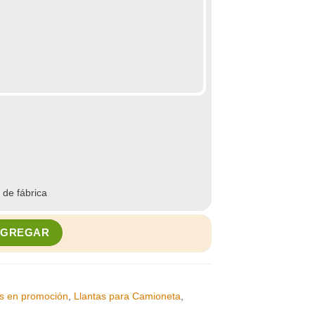
 de fábrica
PASAL 195/55R15 85V BLAZER HP cantidad
AGREGAR
as en promoción
,
Llantas para Camioneta
,