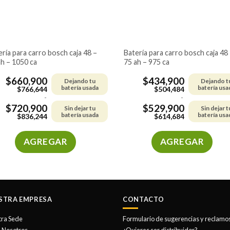
batería para carro bosch caja 48 –
ah – 1050 ca
75 ah – 975 ca
$
660,900
$
434,900
Dejando tu
Dejando t
batería usada
batería usa
$
766,644
$
504,484
-
-
$
720,900
$
529,900
Sin dejar tu
Sin dejar t
batería usada
batería usa
$
836,244
$
614,684
AGREGAR
AGREGAR
Este
Este
producto
producto
tiene
tiene
múltiples
múltiples
STRA EMPRESA
CONTACTO
variantes.
variantes.
Las
Las
tra Sede
Formulario de sugerencias y reclamo
opciones
opciones