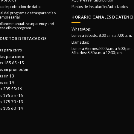
 Nosotros
¿Quieres ser distribuidor?
se
se
ica de protección de datos
Puntos de Instalación Autorizados
l del programa de trasparencia y
pueden
pueden
 empresarial
HORARIO CANALES DE ATENCI
elegir
elegir
liance manual trasnparency and
en
en
ess ethics program
WhatsApp:
la
la
Lunes a Sabado: 8:00 a.m. a 7:00 p.m.
DUCTOS DESTACADOS
página
página
Llamadas:
de
de
Lunes a Viernes: 8:00 a.m. a 5:00 p.m.
as para carro
Sábados: 8:30 a.m. a 12:30 p.m.
producto
producto
ías para carro
as 185 65 r15
tas en promocion
as rin 13
as rin 14
as 205 55r16
as 195 55 r15
as 175 70 r13
as 185 60 r14