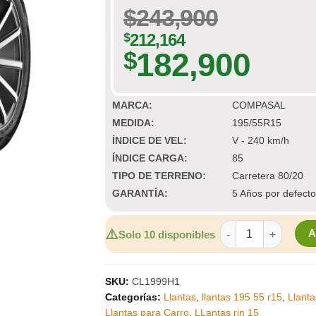
$
243,900
$
212,164
182,900
$
MARCA:
COMPASAL
MEDIDA:
195/55R15
ÍNDICE DE VEL:
V - 240 km/h
ÍNDICE CARGA:
85
TIPO DE TERRENO:
Carretera 80/20
GARANTÍA:
5 Años por defecto
LLANTA RIN 15 COM
⚠️
Solo 10 disponibles
SKU:
CL1999H1
Categorías:
Llantas
,
llantas 195 55 r15
,
Llant
Llantas para Carro
,
LLantas rin 15