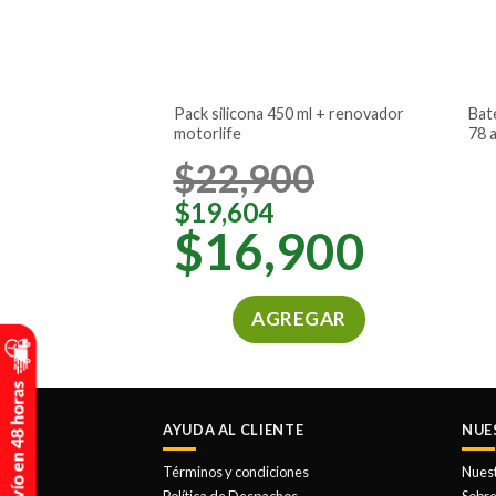
pack silicona 450 ml + renovador
batería para carro bosch caja 48 –
motorlife
78 
$
22,900
$
19,604
$
16,900
AGREGAR
AYUDA AL CLIENTE
NUE
Términos y condiciones
Nues