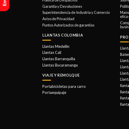
Política de Despachos
Sobre
Garantía y Devoluciones
Polit
Superintendencia de Industria y Comercio
Manua
etica
Aviso de Privacidad
Comp
Puntos Autorizados de garantias
busin
LLANTAS COLOMBIA
PRO
Llantas Medellin
Llant
Llantas Cali
Bater
Llantas Barranquilla
Llant
Llantas Bucaramanga
Llan
Llant
VIAJE Y REMOLQUE
Llant
llant
Portabicicletas para carro
llant
Portaequipaje
llant
llant