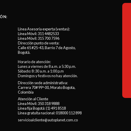
ÓN:
Línea Asesoría experta (ventas):
Línea Móvil:
311 4482533
Línea Móvil:
315 700 7596
Dirección punto de venta:
Calle 65 #25-43, Barrio 7 de Agosto,
Bogotá.
Horario de atención:
Lunes a viernes de 8 a.m. a 5:30 p.m.
Sábado: 8 :30 a.m. a 1:00 p.m
Domingos y festivos no hay atención.
Dirección sede administrativa:
Carrera 70# 99ª-00, Morato Bogota,
Colombia
Atención al Cliente
Línea Móvil:
350 318 9888
Línea fija Bogotá:
(1) 491 8518
Línea gratuita nacional:
018000 112 898
servicioalcliente@autoplanet.com.co