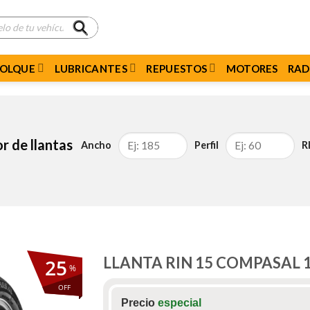
MOLQUE
LUBRICANTES
REPUESTOS
MOTORES
RAD
r de llantas
Ancho
Perfil
R
LLANTA RIN 15 COMPASAL 
25
%
OFF
Precio
especial