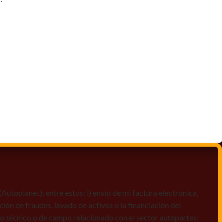
toplanet); entre estos: i) envío de mi factura electrónica,
ción de fraudes, lavado de activos o la financiación del
dio técnico o de campo relacionado con el sector autopartes;