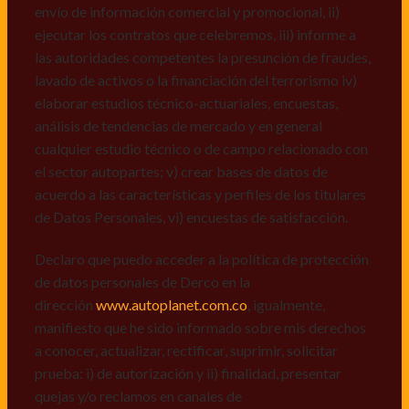
recall.
envío de información comercial y promocional, ii)
ejecutar los contratos que celebremos, iii) informe a
Declaro que puedo acceder a la política de protección
las autoridades competentes la presunción de fraudes,
de datos personales de Derco en la
lavado de activos o la financiación del terrorismo iv)
dirección
www.autoplanet.com.co
, igualmente,
elaborar estudios técnico-actuariales, encuestas,
manifiesto que he sido informado sobre mis derechos
análisis de tendencias de mercado y en general
a conocer, actualizar, rectificar, suprimir, solicitar
cualquier estudio técnico o de campo relacionado con
prueba: i) de autorización y ii) finalidad, presentar
el sector autopartes; v) crear bases de datos de
quejas y/o reclamos en canales de
acuerdo a las características y perfiles de los titulares
atención:
servicioalcliente@derco.com.co
y en
de Datos Personales, vi) encuestas de satisfacción.
consecuencia autorizo expresamente a los
responsables, para que efectúen el tratamiento de mis
Declaro que puedo acceder a la política de protección
datos conforme lo expuesto.
de datos personales de Derco en la
dirección
www.autoplanet.com.co
, igualmente,
manifiesto que he sido informado sobre mis derechos
a conocer, actualizar, rectificar, suprimir, solicitar
prueba: i) de autorización y ii) finalidad, presentar
quejas y/o reclamos en canales de