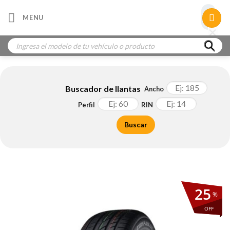
Skip
×
MENU
to
×
×
content
Búsqueda
de
productos
Buscador de llantas
Ancho
Perfil
RIN
Buscar
25
%
OFF