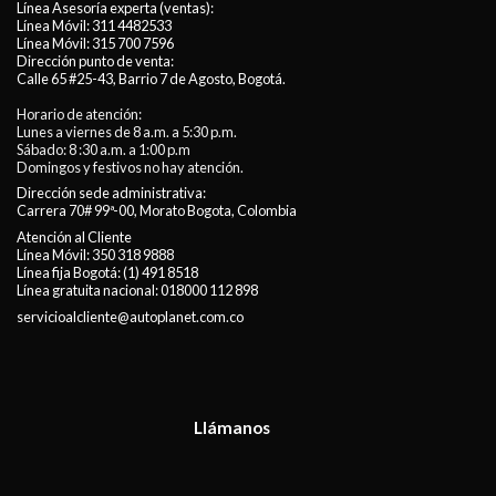
Línea Asesoría experta (ventas):
Línea Móvil:
311 4482533
Línea Móvil:
315 700 7596
Dirección punto de venta:
Calle 65 #25-43, Barrio 7 de Agosto, Bogotá.
Horario de atención:
Lunes a viernes de 8 a.m. a 5:30 p.m.
Sábado: 8 :30 a.m. a 1:00 p.m
Domingos y festivos no hay atención.
Dirección sede administrativa:
Carrera 70# 99ª-00, Morato Bogota, Colombia
Atención al Cliente
Línea Móvil:
350 318 9888
Línea fija Bogotá:
(1) 491 8518
Línea gratuita nacional:
018000 112 898
servicioalcliente@autoplanet.com.co
Llámanos