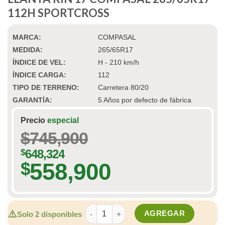
112H SPORTCROSS
MARCA:
COMPASAL
MEDIDA:
265/65R17
ÍNDICE DE VEL:
H - 210 km/h
ÍNDICE CARGA:
112
TIPO DE TERRENO:
Carretera 80/20
GARANTÍA:
5 Años por defecto de fábrica
Precio
especial
$
745,900
$
648,324
558,900
$
LLANTA RIN 17 COMPASAL 265/65R17 1
⚠️
AGREGAR
Solo 2 disponibles