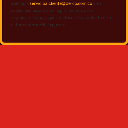
atención:
servicioalcliente@derco.com.co
y en
consecuencia autorizo expresamente a los
responsables, para que efectúen el tratamiento de mis
datos conforme lo expuesto.