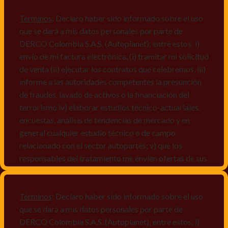
Términos
: Declaro haber sido informado sobre el uso
que se dará a mis datos personales por parte de
DERCO Colombia S.A.S. (Autoplanet); entre estos: i)
envío de mi factura electrónica, (i) tramitar mi solicitud
de venta (ii) ejecutar los contratos que celebremos, iii)
informe a las autoridades competentes la presunción
de fraudes, lavado de activos o la financiación del
terrorismo iv) elaborar estudios técnico-actuariales,
encuestas, análisis de tendencias de mercado y en
general cualquier estudio técnico o de campo
relacionado con el sector autopartes; v) que los
responsables del tratamiento me envíen ofertas de sus
productos y/o servicios, o comunicaciones
comerciales de cualquier clase relacionadas con los
mismos, vi) crear bases de datos de acuerdo a las
Términos
: Declaro haber sido informado sobre el uso
características y perfiles de los titulares de Datos
que se dará a mis datos personales por parte de
Personales, v) encuestas de satisfacción, vi) reportes
DERCO Colombia S.A.S. (Autoplanet); entre estos: i)