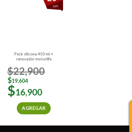
variantes.
variantes.
OFF
Las
Las
opciones
opciones
se
se
pueden
pueden
elegir
elegir
en
en
la
la
pack silicona 450 ml +
página
página
renovador motorlife
de
de
producto
producto
$
22,900
$
19,604
$
16,900
AGREGAR