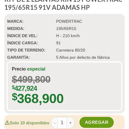
195/65R15 91V ADAMAS HP
MARCA:
POWERTRAC
MEDIDA:
195/65R15
ÍNDICE DE VEL:
H - 210 km/h
ÍNDICE CARGA:
91
TIPO DE TERRENO:
Carretera 80/20
GARANTÍA:
5 Años por defecto de fábrica
Precio
especial
$
499,800
$
427,924
368,900
$
KIT DE 2 LLANTAS RIN 15 POWERTRAC 
⚠️
AGREGAR
Solo 10 disponibles