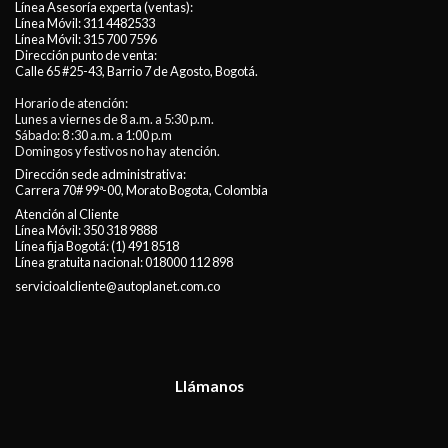
Línea Asesoría experta (ventas):
Línea Móvil:
311 4482533
Línea Móvil:
315 700 7596
Dirección punto de venta:
Calle 65 #25-43, Barrio 7 de Agosto, Bogotá.
Horario de atención:
Lunes a viernes de 8 a.m. a 5:30 p.m.
Sábado: 8 :30 a.m. a 1:00 p.m
Domingos y festivos no hay atención.
Dirección sede administrativa:
Carrera 70# 99ª-00, Morato Bogota, Colombia
Atención al Cliente
Línea Móvil:
350 318 9888
Línea fija Bogotá:
(1) 491 8518
Línea gratuita nacional:
018000 112 898
servicioalcliente@autoplanet.com.co
Llámanos