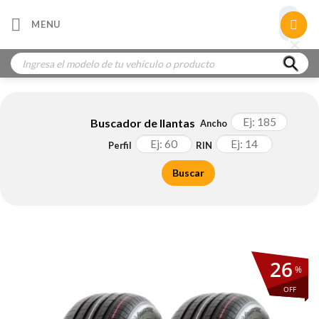
Skip
×
MENU
to
×
×
content
Búsqueda
de
productos
Buscador de llantas
Ancho
Perfil
RIN
Buscar
26
%
OFF