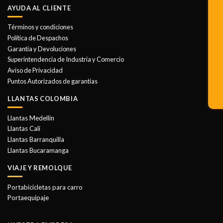
múltiples
AYUDA AL CLIENTE
variantes.
Las
Términos y condiciones
opciones
Política de Despachos
se
Garantía y Devoluciones
pueden
Superintendencia de Industria y Comercio
elegir
Aviso de Privacidad
en
Puntos Autorizados de garantias
la
LLANTAS COLOMBIA
página
de
Llantas Medellin
producto
Llantas Cali
Llantas Barranquilla
Llantas Bucaramanga
VIAJE Y REMOLQUE
Portabicicletas para carro
Portaequipaje