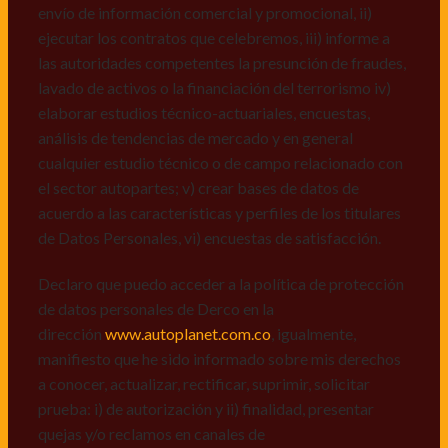
recall.
envío de información comercial y promocional, ii)
ejecutar los contratos que celebremos, iii) informe a
Declaro que puedo acceder a la política de protección
las autoridades competentes la presunción de fraudes,
de datos personales de Derco en la
lavado de activos o la financiación del terrorismo iv)
dirección
www.autoplanet.com.co
, igualmente,
elaborar estudios técnico-actuariales, encuestas,
manifiesto que he sido informado sobre mis derechos
análisis de tendencias de mercado y en general
a conocer, actualizar, rectificar, suprimir, solicitar
cualquier estudio técnico o de campo relacionado con
prueba: i) de autorización y ii) finalidad, presentar
el sector autopartes; v) crear bases de datos de
quejas y/o reclamos en canales de
acuerdo a las características y perfiles de los titulares
atención:
servicioalcliente@derco.com.co
y en
de Datos Personales, vi) encuestas de satisfacción.
consecuencia autorizo expresamente a los
responsables, para que efectúen el tratamiento de mis
Declaro que puedo acceder a la política de protección
datos conforme lo expuesto.
de datos personales de Derco en la
dirección
www.autoplanet.com.co
, igualmente,
manifiesto que he sido informado sobre mis derechos
a conocer, actualizar, rectificar, suprimir, solicitar
prueba: i) de autorización y ii) finalidad, presentar
quejas y/o reclamos en canales de