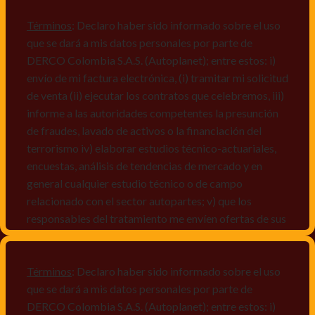
Términos
: Declaro haber sido informado sobre el uso
que se dará a mis datos personales por parte de
DERCO Colombia S.A.S. (Autoplanet); entre estos: i)
envío de mi factura electrónica, (i) tramitar mi solicitud
de venta (ii) ejecutar los contratos que celebremos, iii)
informe a las autoridades competentes la presunción
de fraudes, lavado de activos o la financiación del
terrorismo iv) elaborar estudios técnico-actuariales,
encuestas, análisis de tendencias de mercado y en
general cualquier estudio técnico o de campo
relacionado con el sector autopartes; v) que los
responsables del tratamiento me envíen ofertas de sus
productos y/o servicios, o comunicaciones
comerciales de cualquier clase relacionadas con los
mismos, vi) crear bases de datos de acuerdo a las
Términos
: Declaro haber sido informado sobre el uso
características y perfiles de los titulares de Datos
que se dará a mis datos personales por parte de
Personales, v) encuestas de satisfacción, vi) reportes
DERCO Colombia S.A.S. (Autoplanet); entre estos: i)