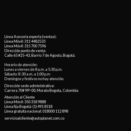
Línea Asesoría experta (ventas):
Línea Móvil:
311 4482533
Línea Móvil:
315 700 7596
Dirección punto de venta:
Calle 65 #25-43, Barrio 7 de Agosto, Bogotá.
Horario de atención:
Lunes a viernes de 8 a.m. a 5:30 p.m.
Sábado: 8 :30 a.m. a 1:00 p.m
Domingos y festivos no hay atención.
Dirección sede administrativa:
Carrera 70# 99ª-00, Morato Bogota, Colombia
Atención al Cliente
Línea Móvil:
350 318 9888
Línea fija Bogotá:
(1) 491 8518
Línea gratuita nacional:
018000 112 898
servicioalcliente@autoplanet.com.co