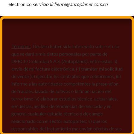
electrónico
servicioalcliente@autoplanet.com.co
Términos
: Declaro haber sido informado sobre el uso
que se dará a mis datos personales por parte de
DERCO Colombia S.A.S. (Autoplanet); entre estos: i)
envío de mi factura electrónica, (i) tramitar mi solicitud
de venta (ii) ejecutar los contratos que celebremos, iii)
informe a las autoridades competentes la presunción
de fraudes, lavado de activos o la financiación del
terrorismo iv) elaborar estudios técnico-actuariales,
encuestas, análisis de tendencias de mercado y en
general cualquier estudio técnico o de campo
relacionado con el sector autopartes; v) que los
responsables del tratamiento me envíen ofertas de sus