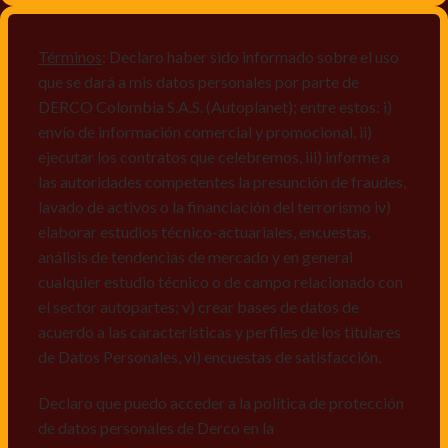
productos y/o servicios, o comunicaciones
comerciales de cualquier clase relacionadas con los
mismos, vi) crear bases de datos de acuerdo a las
Términos
: Declaro haber sido informado sobre el uso
características y perfiles de los titulares de Datos
que se dará a mis datos personales por parte de
Personales, v) encuestas de satisfacción, vi) reportes
DERCO Colombia S.A.S. (Autoplanet); entre estos: i)
recall.
envío de información comercial y promocional, ii)
ejecutar los contratos que celebremos, iii) informe a
Declaro que puedo acceder a la política de protección
las autoridades competentes la presunción de fraudes,
de datos personales de Derco en la
lavado de activos o la financiación del terrorismo iv)
dirección
www.autoplanet.com.co
, igualmente,
elaborar estudios técnico-actuariales, encuestas,
manifiesto que he sido informado sobre mis derechos
análisis de tendencias de mercado y en general
a conocer, actualizar, rectificar, suprimir, solicitar
cualquier estudio técnico o de campo relacionado con
prueba: i) de autorización y ii) finalidad, presentar
el sector autopartes; v) crear bases de datos de
quejas y/o reclamos en canales de
acuerdo a las características y perfiles de los titulares
atención:
servicioalcliente@derco.com.co
y en
de Datos Personales, vi) encuestas de satisfacción.
consecuencia autorizo expresamente a los
responsables, para que efectúen el tratamiento de mis
Declaro que puedo acceder a la política de protección
datos conforme lo expuesto.
de datos personales de Derco en la