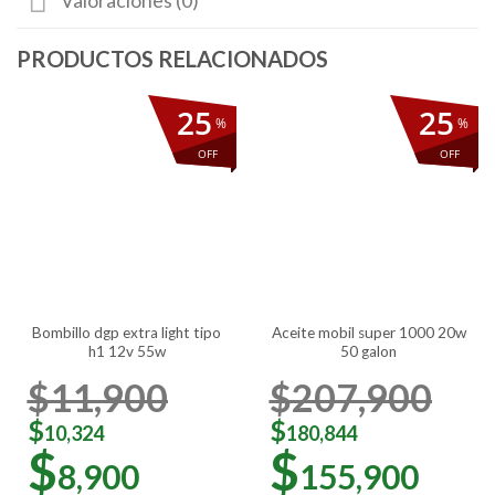
Valoraciones (0)
25
25
%
%
OFF
OFF
bombillo dgp extra light tipo
aceite mobil super 1000 20w
h1 12v 55w
50 galon
$
11,900
$
207,900
$
$
10,324
180,844
$
$
8,900
155,900