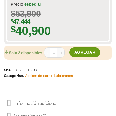
Precio
especial
$
53,900
$
47,444
40,900
$
ACEITE LUBRITEK SYN 5W 30 SN CUART
⚠️
AGREGAR
Solo 2 disponibles
SKU:
LUBULT15CO
Categorías:
Aceites de carro
,
Lubricantes
Información adicional