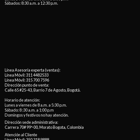
Sábados: 8:30 a.m. a 12:30 p.m.
Línea Asesoría experta (ventas):
Línea Móvil:
311 4482533
Línea Móvil:
315 700 7596
Dirección punto de venta:
Calle 65 #25-43, Barrio 7 de Agosto, Bogotá.
Horario de atención:
Lunes a viernes de 8 a.m. a 5:30 p.m.
Sábado: 8 :30 a.m. a 1:00 p.m
Domingos y festivos no hay atención.
Dirección sede administrativa:
Carrera 70# 99ª-00, Morato Bogota, Colombia
Atención al Cliente
Línea Móvil:
350 318 9888