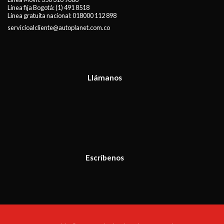
Línea fija Bogotá:
(1) 491 8518
Línea gratuita nacional:
018000 112 898
servicioalcliente@autoplanet.com.co
Llámanos
Escríbenos