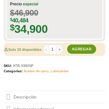
Precio
especial
$
46,900
$
40,484
34,900
$
Aceite XTRA-REV 0W 20 Sintético - Cua
⚠️
AGREGAR
Solo 10 disponibles
SKU:
XTR-X392SP
Categorías:
Aceites de carro
,
Lubricantes
Descripción