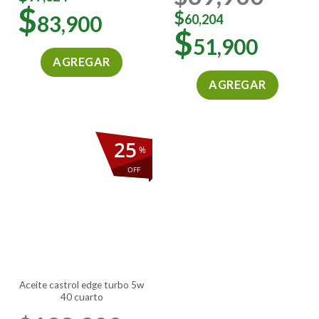
$
$
83,900
60,204
$
51,900
AGREGAR
AGREGAR
25
%
OFF
aceite castrol edge turbo 5w
40 cuarto