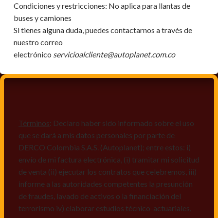
Condiciones y restricciones:
No aplica para llantas de
buses y camiones
Si tienes alguna duda, puedes contactarnos a través de
nuestro correo
electrónico
servicioalcliente@autoplanet.com.co
Términos
: Declaro haber sido informado sobre el uso
que se dará a mis datos personales por parte de
DERCO Colombia S.A.S. (Autoplanet); entre estos: i)
envío de mi factura electrónica, (i) tramitar mi solicitud
de venta (ii) ejecutar los contratos que celebremos, iii)
informe a las autoridades competentes la presunción
de fraudes, lavado de activos o la financiación del
terrorismo iv) elaborar estudios técnico-actuariales,