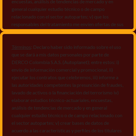
encuestas, análisis de tendencias de mercado y en
general cualquier estudio técnico o de campo
relacionado con el sector autopartes; v) que los
responsables del tratamiento me envíen ofertas de sus
productos y/o servicios, o comunicaciones
comerciales de cualquier clase relacionadas con los
mismos, vi) crear bases de datos de acuerdo a las
Términos
: Declaro haber sido informado sobre el uso
características y perfiles de los titulares de Datos
que se dará a mis datos personales por parte de
Personales, v) encuestas de satisfacción, vi) reportes
DERCO Colombia S.A.S. (Autoplanet); entre estos: i)
recall.
envío de información comercial y promocional, ii)
ejecutar los contratos que celebremos, iii) informe a
Declaro que puedo acceder a la política de protección
las autoridades competentes la presunción de fraudes,
de datos personales de Derco en la
lavado de activos o la financiación del terrorismo iv)
dirección
www.autoplanet.com.co
, igualmente,
elaborar estudios técnico-actuariales, encuestas,
manifiesto que he sido informado sobre mis derechos
análisis de tendencias de mercado y en general
a conocer, actualizar, rectificar, suprimir, solicitar
cualquier estudio técnico o de campo relacionado con
prueba: i) de autorización y ii) finalidad, presentar
el sector autopartes; v) crear bases de datos de
quejas y/o reclamos en canales de
acuerdo a las características y perfiles de los titulares