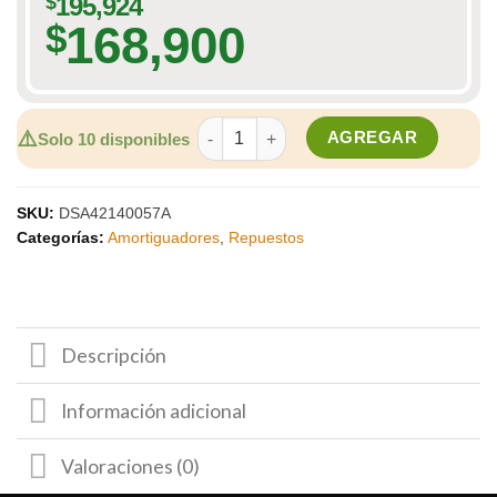
$
195,924
168,900
$
Amortiguador delantero derecho DGP c
⚠️
AGREGAR
Solo 10 disponibles
SKU:
DSA42140057A
Categorías:
Amortiguadores
,
Repuestos
Descripción
Información adicional
Valoraciones (0)