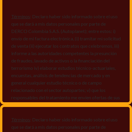
Términos
: Declaro haber sido informado sobre el uso
que se dará a mis datos personales por parte de
DERCO Colombia S.A.S. (Autoplanet); entre estos: i)
envío de mi factura electrónica, (i) tramitar mi solicitud
de venta (ii) ejecutar los contratos que celebremos, iii)
informe a las autoridades competentes la presunción
de fraudes, lavado de activos o la financiación del
terrorismo iv) elaborar estudios técnico-actuariales,
encuestas, análisis de tendencias de mercado y en
general cualquier estudio técnico o de campo
relacionado con el sector autopartes; v) que los
responsables del tratamiento me envíen ofertas de sus
productos y/o servicios, o comunicaciones
comerciales de cualquier clase relacionadas con los
mismos, vi) crear bases de datos de acuerdo a las
Términos
: Declaro haber sido informado sobre el uso
características y perfiles de los titulares de Datos
que se dará a mis datos personales por parte de