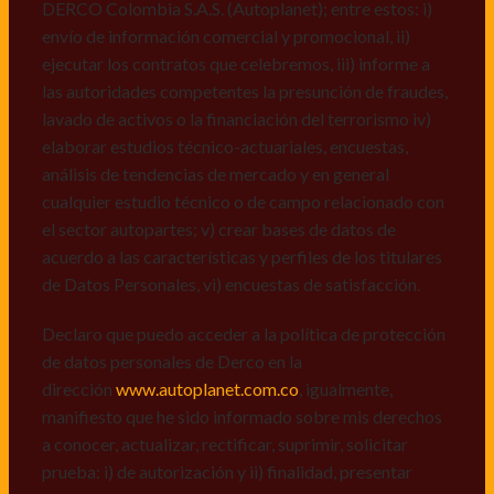
Personales, v) encuestas de satisfacción, vi) reportes
DERCO Colombia S.A.S. (Autoplanet); entre estos: i)
recall.
envío de información comercial y promocional, ii)
ejecutar los contratos que celebremos, iii) informe a
Declaro que puedo acceder a la política de protección
las autoridades competentes la presunción de fraudes,
de datos personales de Derco en la
lavado de activos o la financiación del terrorismo iv)
dirección
www.autoplanet.com.co
, igualmente,
elaborar estudios técnico-actuariales, encuestas,
manifiesto que he sido informado sobre mis derechos
análisis de tendencias de mercado y en general
a conocer, actualizar, rectificar, suprimir, solicitar
cualquier estudio técnico o de campo relacionado con
prueba: i) de autorización y ii) finalidad, presentar
el sector autopartes; v) crear bases de datos de
quejas y/o reclamos en canales de
acuerdo a las características y perfiles de los titulares
atención:
servicioalcliente@derco.com.co
y en
de Datos Personales, vi) encuestas de satisfacción.
consecuencia autorizo expresamente a los
responsables, para que efectúen el tratamiento de mis
Declaro que puedo acceder a la política de protección
datos conforme lo expuesto.
de datos personales de Derco en la
dirección
www.autoplanet.com.co
, igualmente,
manifiesto que he sido informado sobre mis derechos
a conocer, actualizar, rectificar, suprimir, solicitar
prueba: i) de autorización y ii) finalidad, presentar