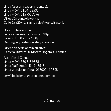
Línea Asesoría experta (ventas):
Línea Móvil:
311 4482533
Línea Móvil:
315 700 7596
Dirección punto de venta:
Calle 65 #25-43, Barrio 7 de Agosto, Bogotá.
Horario de atención:
Lunes a viernes de 8 a.m. a 5:30 p.m.
Sábado: 8 :30 a.m. a 1:00 p.m
Domingos y festivos no hay atención.
Dirección sede administrativa:
Carrera 70# 99ª-00, Morato Bogota, Colombia
Atención al Cliente
Línea Móvil:
350 318 9888
Línea fija Bogotá:
(1) 491 8518
Línea gratuita nacional:
018000 112 898
servicioalcliente@autoplanet.com.co
Llámanos