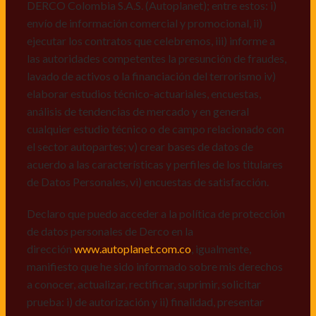
Personales, v) encuestas de satisfacción, vi) reportes
DERCO Colombia S.A.S. (Autoplanet); entre estos: i)
recall.
envío de información comercial y promocional, ii)
ejecutar los contratos que celebremos, iii) informe a
Declaro que puedo acceder a la política de protección
las autoridades competentes la presunción de fraudes,
de datos personales de Derco en la
lavado de activos o la financiación del terrorismo iv)
dirección
www.autoplanet.com.co
, igualmente,
elaborar estudios técnico-actuariales, encuestas,
manifiesto que he sido informado sobre mis derechos
análisis de tendencias de mercado y en general
a conocer, actualizar, rectificar, suprimir, solicitar
cualquier estudio técnico o de campo relacionado con
prueba: i) de autorización y ii) finalidad, presentar
el sector autopartes; v) crear bases de datos de
quejas y/o reclamos en canales de
acuerdo a las características y perfiles de los titulares
atención:
servicioalcliente@derco.com.co
y en
de Datos Personales, vi) encuestas de satisfacción.
consecuencia autorizo expresamente a los
responsables, para que efectúen el tratamiento de mis
Declaro que puedo acceder a la política de protección
datos conforme lo expuesto.
de datos personales de Derco en la
dirección
www.autoplanet.com.co
, igualmente,
manifiesto que he sido informado sobre mis derechos
a conocer, actualizar, rectificar, suprimir, solicitar
prueba: i) de autorización y ii) finalidad, presentar