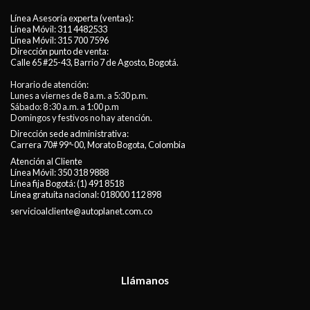
Línea Asesoría experta (ventas):
Línea Móvil:
311 4482533
Línea Móvil:
315 700 7596
Dirección punto de venta:
Calle 65 #25-43, Barrio 7 de Agosto, Bogotá.
Horario de atención:
Lunes a viernes de 8 a.m. a 5:30 p.m.
Sábado: 8 :30 a.m. a 1:00 p.m
Domingos y festivos no hay atención.
Dirección sede administrativa:
Carrera 70# 99ª-00, Morato Bogota, Colombia
Atención al Cliente
Línea Móvil:
350 318 9888
Línea fija Bogotá:
(1) 491 8518
Línea gratuita nacional:
018000 112 898
servicioalcliente@autoplanet.com.co
Llámanos