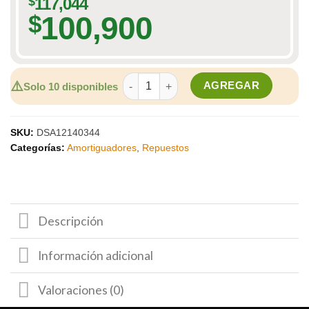
$
117,044
100,900
$
Amortiguador trasero DGP cantidad
⚠️
AGREGAR
Solo 10 disponibles
SKU:
DSA12140344
Categorías:
Amortiguadores
,
Repuestos
Descripción
Información adicional
Valoraciones (0)