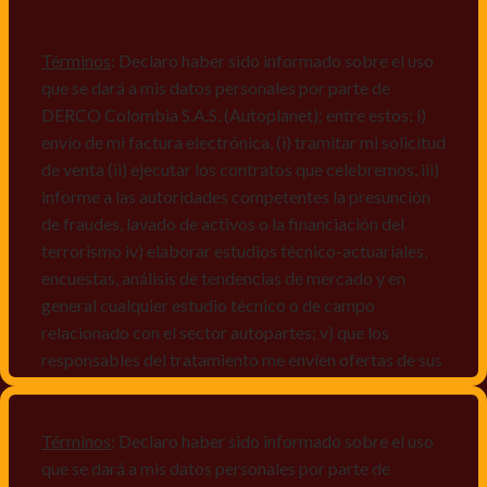
Términos
: Declaro haber sido informado sobre el uso
que se dará a mis datos personales por parte de
DERCO Colombia S.A.S. (Autoplanet); entre estos: i)
envío de mi factura electrónica, (i) tramitar mi solicitud
de venta (ii) ejecutar los contratos que celebremos, iii)
informe a las autoridades competentes la presunción
de fraudes, lavado de activos o la financiación del
terrorismo iv) elaborar estudios técnico-actuariales,
encuestas, análisis de tendencias de mercado y en
general cualquier estudio técnico o de campo
relacionado con el sector autopartes; v) que los
responsables del tratamiento me envíen ofertas de sus
productos y/o servicios, o comunicaciones
comerciales de cualquier clase relacionadas con los
mismos, vi) crear bases de datos de acuerdo a las
Términos
: Declaro haber sido informado sobre el uso
características y perfiles de los titulares de Datos
que se dará a mis datos personales por parte de