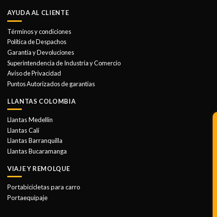
tiene
múltiples
AYUDA AL CLIENTE
variantes.
Las
Términos y condiciones
opciones
Política de Despachos
se
Garantía y Devoluciones
pueden
Superintendencia de Industria y Comercio
elegir
Aviso de Privacidad
en
Puntos Autorizados de garantias
la
LLANTAS COLOMBIA
página
de
Llantas Medellin
producto
Llantas Cali
Llantas Barranquilla
Llantas Bucaramanga
VIAJE Y REMOLQUE
Portabicicletas para carro
Portaequipaje