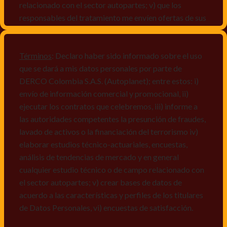
relacionado con el sector autopartes; v) que los
responsables del tratamiento me envíen ofertas de sus
productos y/o servicios, o comunicaciones
comerciales de cualquier clase relacionadas con los
mismos, vi) crear bases de datos de acuerdo a las
Términos
: Declaro haber sido informado sobre el uso
características y perfiles de los titulares de Datos
que se dará a mis datos personales por parte de
Personales, v) encuestas de satisfacción, vi) reportes
DERCO Colombia S.A.S. (Autoplanet); entre estos: i)
recall.
envío de información comercial y promocional, ii)
ejecutar los contratos que celebremos, iii) informe a
Declaro que puedo acceder a la política de protección
las autoridades competentes la presunción de fraudes,
de datos personales de Derco en la
lavado de activos o la financiación del terrorismo iv)
dirección
www.autoplanet.com.co
, igualmente,
elaborar estudios técnico-actuariales, encuestas,
manifiesto que he sido informado sobre mis derechos
análisis de tendencias de mercado y en general
a conocer, actualizar, rectificar, suprimir, solicitar
cualquier estudio técnico o de campo relacionado con
prueba: i) de autorización y ii) finalidad, presentar
el sector autopartes; v) crear bases de datos de
quejas y/o reclamos en canales de
acuerdo a las características y perfiles de los titulares
atención:
servicioalcliente@derco.com.co
y en
de Datos Personales, vi) encuestas de satisfacción.
consecuencia autorizo expresamente a los