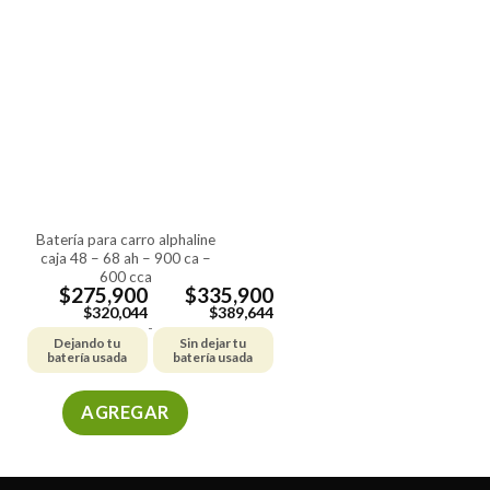
tiene
tiene
múltiples
múltiples
variantes.
variantes.
Las
Las
opciones
opciones
se
se
pueden
pueden
elegir
elegir
en
en
la
la
batería para carro alphaline
página
página
caja 48 – 68 ah – 900 ca –
de
de
600 cca
producto
producto
$
275,900
$
335,900
$
320,044
$
389,644
-
Dejando tu
Sin dejar tu
batería usada
batería usada
AGREGAR
Este
producto