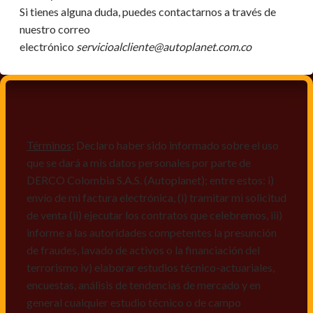
Si tienes alguna duda, puedes contactarnos a través de
nuestro correo
electrónico
servicioalcliente@autoplanet.com.co
Términos
: Declaro haber sido informado sobre el uso
que se dará a mis datos personales por parte de
DERCO Colombia S.A.S. (Autoplanet); entre estos: i)
envío de mi factura electrónica, (i) tramitar mi solicitud
de venta (ii) ejecutar los contratos que celebremos, iii)
informe a las autoridades competentes la presunción
de fraudes, lavado de activos o la financiación del
terrorismo iv) elaborar estudios técnico-actuariales,
encuestas, análisis de tendencias de mercado y en
general cualquier estudio técnico o de campo