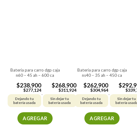
batería para carro dgp caja
batería para carro dgp caja
n60 – 45 ah – 600 ca
ns40 – 35 ah – 450 ca
$
238,900
$
268,900
$
262,900
$
292,
$
277,124
$
311,924
$
304,964
$
339,
-
-
Dejando tu
Sin dejar tu
Dejando tu
Sin dejar tu
batería usada
batería usada
batería usada
batería usad
AGREGAR
AGREGAR
Este
Este
producto
producto