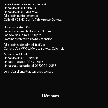
Línea Asesoría experta (ventas):
Línea Móvil:
311 4482533
Línea Móvil:
315 700 7596
Dirección punto de venta:
Calle 65 #25-43, Barrio 7 de Agosto, Bogotá.
Horario de atención:
Lunes a viernes de 8 a.m. a 5:30 p.m.
Sábado: 8 :30 a.m. a 1:00 p.m
Domingos y festivos no hay atención.
Dirección sede administrativa:
Carrera 70# 99ª-00, Morato Bogota, Colombia
Atención al Cliente
Línea Móvil:
350 318 9888
Línea fija Bogotá:
(1) 491 8518
Línea gratuita nacional:
018000 112 898
servicioalcliente@autoplanet.com.co
Llámanos