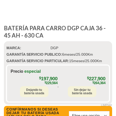
BATERÍA PARA CARRO DGP CAJA 36 -
45 AH - 630 CA
MARCA:
DGP
GARANTÍA SERVICIO PUBLICO:
6meses/25.000Km
GARANTÍA SERVICIO PARTICULAR:
15meses/25.000Km
Precio
especial
$
197,900
$
227,900
$
229,564
$
264,364
-
Dejando tu
Sin dejar tu
batería usada
batería usada
LIMPIAR
CONFÍRMANOS SI DESEAS
DEJAR TU BATERÍA USADA