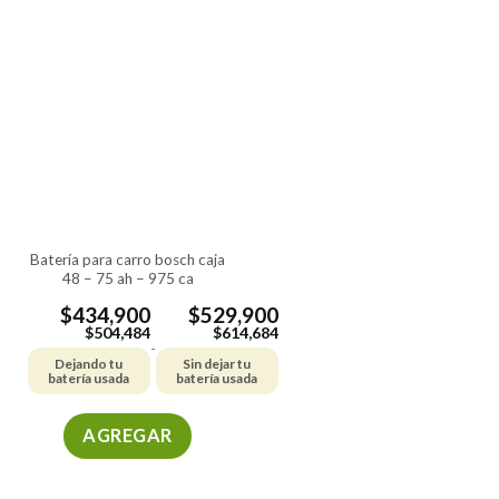
múltiples
variantes.
Las
opciones
se
pueden
elegir
en
la
página
de
batería para carro bosch caja
48 – 75 ah – 975 ca
producto
$
434,900
$
529,900
$
504,484
$
614,684
-
Dejando tu
Sin dejar tu
batería usada
batería usada
AGREGAR
Este
producto