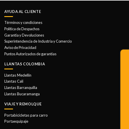
tiene
múltiples
AYUDA AL CLIENTE
variantes.
Las
Términos y condiciones
opciones
Política de Despachos
se
Garantía y Devoluciones
pueden
Superintendencia de Industria y Comercio
elegir
Aviso de Privacidad
en
Puntos Autorizados de garantias
la
LLANTAS COLOMBIA
página
de
Llantas Medellin
producto
Llantas Cali
Llantas Barranquilla
Llantas Bucaramanga
VIAJE Y REMOLQUE
Portabicicletas para carro
Portaequipaje