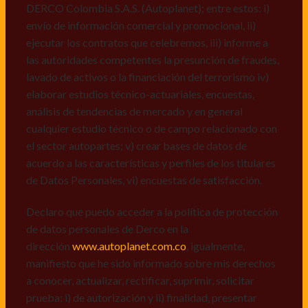
Personales, v) encuestas de satisfacción, vi) reportes
DERCO Colombia S.A.S. (Autoplanet); entre estos: i)
recall.
envío de información comercial y promocional, ii)
ejecutar los contratos que celebremos, iii) informe a
Declaro que puedo acceder a la política de protección
las autoridades competentes la presunción de fraudes,
de datos personales de Derco en la
lavado de activos o la financiación del terrorismo iv)
dirección
www.autoplanet.com.co
, igualmente,
elaborar estudios técnico-actuariales, encuestas,
manifiesto que he sido informado sobre mis derechos
análisis de tendencias de mercado y en general
a conocer, actualizar, rectificar, suprimir, solicitar
cualquier estudio técnico o de campo relacionado con
prueba: i) de autorización y ii) finalidad, presentar
el sector autopartes; v) crear bases de datos de
quejas y/o reclamos en canales de
acuerdo a las características y perfiles de los titulares
atención:
servicioalcliente@derco.com.co
y en
de Datos Personales, vi) encuestas de satisfacción.
consecuencia autorizo expresamente a los
responsables, para que efectúen el tratamiento de mis
Declaro que puedo acceder a la política de protección
datos conforme lo expuesto.
de datos personales de Derco en la
dirección
www.autoplanet.com.co
, igualmente,
manifiesto que he sido informado sobre mis derechos
a conocer, actualizar, rectificar, suprimir, solicitar
prueba: i) de autorización y ii) finalidad, presentar