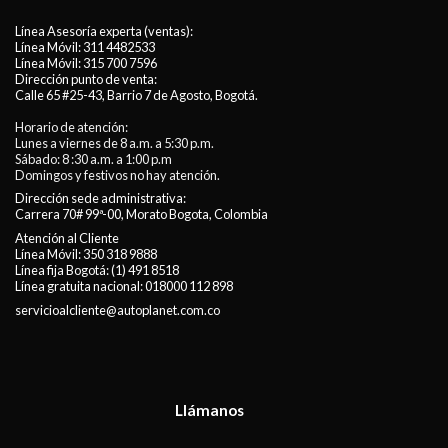
Línea Asesoría experta (ventas):
Línea Móvil:
311 4482533
Línea Móvil:
315 700 7596
Dirección punto de venta:
Calle 65 #25-43, Barrio 7 de Agosto, Bogotá.
Horario de atención:
Lunes a viernes de 8 a.m. a 5:30 p.m.
Sábado: 8 :30 a.m. a 1:00 p.m
Domingos y festivos no hay atención.
Dirección sede administrativa:
Carrera 70# 99ª-00, Morato Bogota, Colombia
Atención al Cliente
Línea Móvil:
350 318 9888
Línea fija Bogotá:
(1) 491 8518
Línea gratuita nacional:
018000 112 898
servicioalcliente@autoplanet.com.co
Llámanos