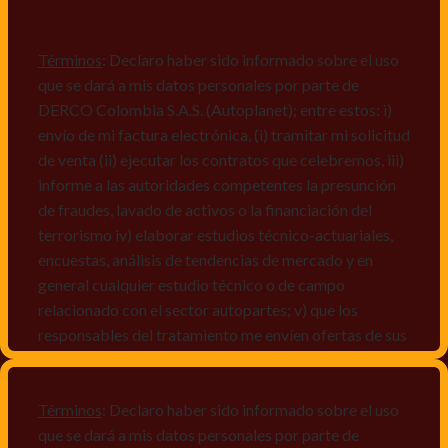
Términos
: Declaro haber sido informado sobre el uso
que se dará a mis datos personales por parte de
DERCO Colombia S.A.S. (Autoplanet); entre estos: i)
envío de mi factura electrónica, (i) tramitar mi solicitud
de venta (ii) ejecutar los contratos que celebremos, iii)
informe a las autoridades competentes la presunción
de fraudes, lavado de activos o la financiación del
terrorismo iv) elaborar estudios técnico-actuariales,
encuestas, análisis de tendencias de mercado y en
general cualquier estudio técnico o de campo
relacionado con el sector autopartes; v) que los
responsables del tratamiento me envíen ofertas de sus
productos y/o servicios, o comunicaciones
comerciales de cualquier clase relacionadas con los
mismos, vi) crear bases de datos de acuerdo a las
Términos
: Declaro haber sido informado sobre el uso
características y perfiles de los titulares de Datos
que se dará a mis datos personales por parte de