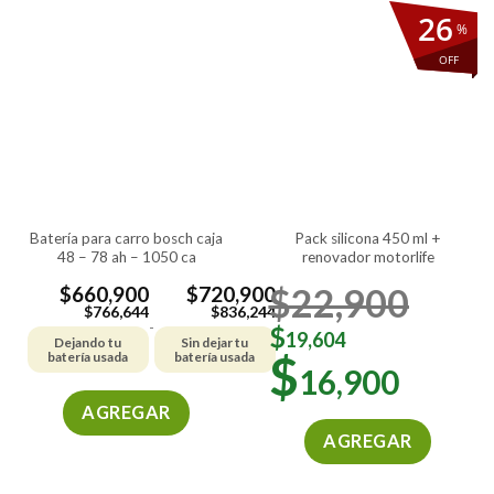
26
%
OFF
batería para carro bosch caja
pack silicona 450 ml +
48 – 78 ah – 1050 ca
renovador motorlife
$
22,900
$
660,900
$
720,900
$
766,644
$
836,244
-
$
19,604
Dejando tu
Sin dejar tu
$
batería usada
batería usada
16,900
AGREGAR
AGREGAR
Este
producto
tiene