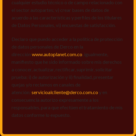
a conocer, actualizar, rectificar, suprimir, solicitar
cualquier estudio técnico o de campo relacionado con
prueba: i) de autorización y ii) finalidad, presentar
el sector autopartes; v) crear bases de datos de
quejas y/o reclamos en canales de
acuerdo a las características y perfiles de los titulares
atención:
servicioalcliente@derco.com.co
y en
de Datos Personales, vi) encuestas de satisfacción.
consecuencia autorizo expresamente a los
responsables, para que efectúen el tratamiento de mis
Declaro que puedo acceder a la política de protección
datos conforme lo expuesto.
de datos personales de Derco en la
dirección
www.autoplanet.com.co
, igualmente,
manifiesto que he sido informado sobre mis derechos
a conocer, actualizar, rectificar, suprimir, solicitar
prueba: i) de autorización y ii) finalidad, presentar
quejas y/o reclamos en canales de
atención:
servicioalcliente@derco.com.co
y en
consecuencia autorizo expresamente a los
responsables, para que efectúen el tratamiento de mis
datos conforme lo expuesto.