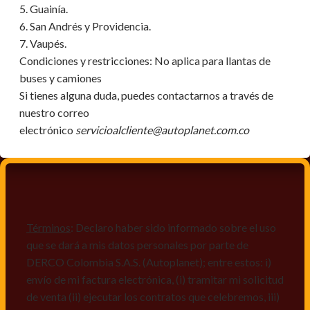
5. Guainía.
6. San Andrés y Providencia.
7. Vaupés.
Condiciones y restricciones:
No aplica para llantas de
buses y camiones
Si tienes alguna duda, puedes contactarnos a través de
nuestro correo
electrónico
servicioalcliente@autoplanet.com.co
Términos
: Declaro haber sido informado sobre el uso
que se dará a mis datos personales por parte de
DERCO Colombia S.A.S. (Autoplanet); entre estos: i)
envío de mi factura electrónica, (i) tramitar mi solicitud
de venta (ii) ejecutar los contratos que celebremos, iii)