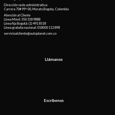
Dirección sede administrativa:
Carrera 70# 99ª-00, Morato Bogota, Colombia
Atención al Cliente
Línea Móvil:
350 318 9888
Línea fija Bogotá:
(1) 491 8518
Línea gratuita nacional:
018000 112 898
servicioalcliente@autoplanet.com.co
Llámanos
Escríbenos