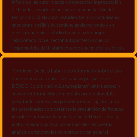
informe a las autoridades competentes la presunción
de fraudes, lavado de activos o la financiación del
terrorismo iv) elaborar estudios técnico-actuariales,
encuestas, análisis de tendencias de mercado y en
general cualquier estudio técnico o de campo
relacionado con el sector autopartes; v) que los
responsables del tratamiento me envíen ofertas de sus
productos y/o servicios, o comunicaciones
comerciales de cualquier clase relacionadas con los
mismos, vi) crear bases de datos de acuerdo a las
Términos
: Declaro haber sido informado sobre el uso
características y perfiles de los titulares de Datos
que se dará a mis datos personales por parte de
Personales, v) encuestas de satisfacción, vi) reportes
DERCO Colombia S.A.S. (Autoplanet); entre estos: i)
recall.
envío de información comercial y promocional, ii)
ejecutar los contratos que celebremos, iii) informe a
Declaro que puedo acceder a la política de protección
las autoridades competentes la presunción de fraudes,
de datos personales de Derco en la
lavado de activos o la financiación del terrorismo iv)
dirección
www.autoplanet.com.co
, igualmente,
elaborar estudios técnico-actuariales, encuestas,
manifiesto que he sido informado sobre mis derechos
análisis de tendencias de mercado y en general