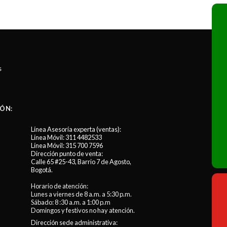
s
ÓN:
Línea Asesoría experta (ventas):
Línea Móvil:
311 4482533
Línea Móvil:
315 700 7596
Dirección punto de venta:
Calle 65 #25-43, Barrio 7 de Agosto,
Bogotá.
Horario de atención:
Lunes a viernes de 8 a.m. a 5:30 p.m.
Sábado: 8 :30 a.m. a 1:00 p.m
Domingos y festivos no hay atención.
Dirección sede administrativa: