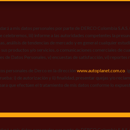
dará a mis datos personales por parte de DERCO Colombia S.A.S. (Au
 que celebremos, iii) informe a las autoridades competentes la presun
tas, análisis de tendencias de mercado y en general cualquier estu
 sus productos y/o servicios, o comunicaciones comerciales de cual
res de Datos Personales, v) encuestas de satisfacción, vi) reportes r
tos personales de Derco en la dirección
www.autoplanet.com.co
, 
 prueba: i) de autorización y ii) finalidad, presentar quejas y/o recl
para que efectúen el tratamiento de mis datos conforme lo expues
 dará a mis datos personales por parte de DERCO Colombia S.A.S. (