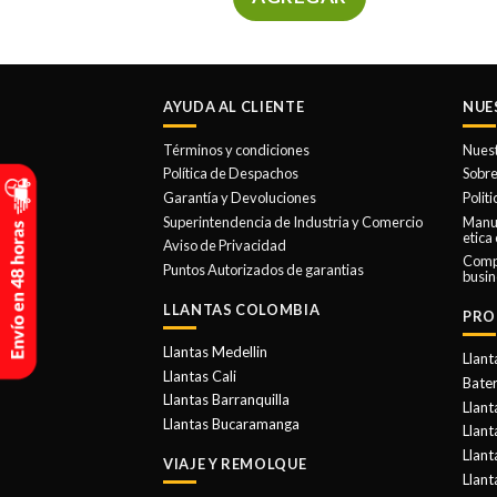
AYUDA AL CLIENTE
NUE
Términos y condiciones
Nues
Política de Despachos
Sobre
Garantía y Devoluciones
Polit
Superintendencia de Industria y Comercio
Manua
etica
Aviso de Privacidad
Comp
Puntos Autorizados de garantias
busin
LLANTAS COLOMBIA
PRO
Llantas Medellin
Llant
Llantas Cali
Bater
Llantas Barranquilla
Llant
Llantas Bucaramanga
Llan
Llant
VIAJE Y REMOLQUE
Llant