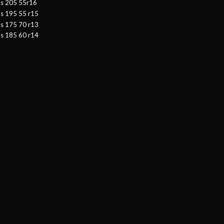
as 205 55r16
as 195 55 r15
as 175 70 r13
as 185 60 r14