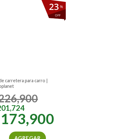
23
%
OFF
oplanet
226,900
201,724
$
173,900
AGREGAR