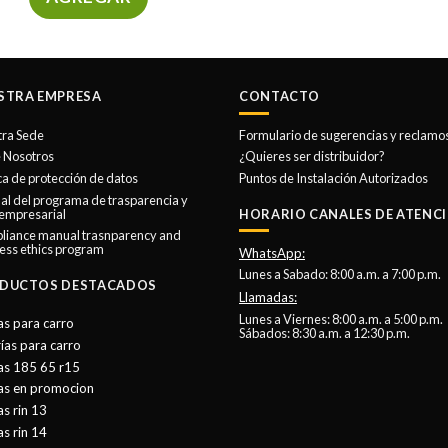
STRA EMPRESA
CONTACTO
tra Sede
Formulario de sugerencias y reclamo
 Nosotros
¿Quieres ser distribuidor?
ica de protección de datos
Puntos de Instalación Autorizados
l del programa de trasparencia y
 empresarial
HORARIO CANALES DE ATENCI
liance manual trasnparency and
ess ethics program
WhatsApp:
Lunes a Sabado: 8:00 a.m. a 7:00 p.m.
DUCTOS DESTACADOS
Llamadas:
Lunes a Viernes: 8:00 a.m. a 5:00 p.m.
as para carro
Sábados: 8:30 a.m. a 12:30 p.m.
ías para carro
as 185 65 r15
tas en promocion
as rin 13
as rin 14