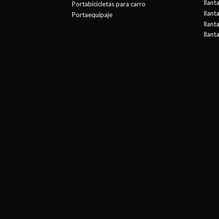
llant
Portabicicletas para carro
llant
Portaequipaje
llant
llant