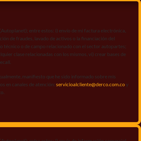
toplanet); entre estos: i) envío de mi factura electrónica,
ción de fraudes, lavado de activos o la financiación del
dio técnico o de campo relacionado con el sector autopartes;
quier clase relacionadas con los mismos, vi) crear bases de
ecall.
igualmente, manifiesto que he sido informado sobre mis
amos en canales de atención:
servicioalcliente@derco.com.co
y
to.
Autoplanet); entre estos: i) envío de información comercial