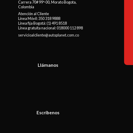
Carrera 70# 99ª-00, Morato Bogota,
Colombia
Atención al Cliente
Línea Móvil:
350 318 9888
Línea fija Bogotá:
(1) 491 8518
Línea gratuita nacional:
018000 112 898
servicioalcliente@autoplanet.com.co
Llámanos
Escríbenos