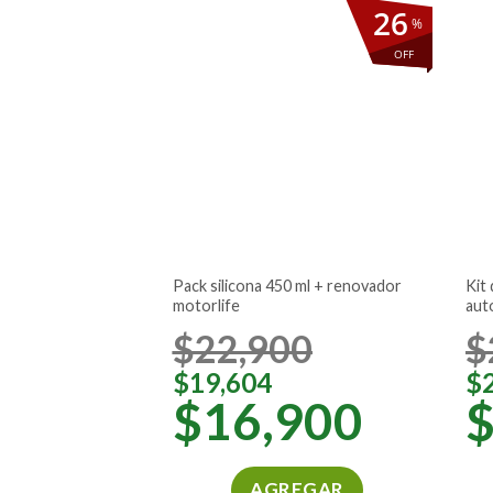
26
%
OFF
pack silicona 450 ml + renovador
kit de carretera para carro |
motorlife
aut
$
22,900
$
$
19,604
$
$
16,900
AGREGAR