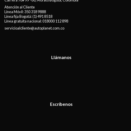
Carrera 70# 99ª-00, Morato Bogota, Colombia
Atención al Cliente
Línea Móvil:
350 318 9888
Línea fija Bogotá:
(1) 491 8518
Línea gratuita nacional:
018000 112 898
servicioalcliente@autoplanet.com.co
Llámanos
Escríbenos