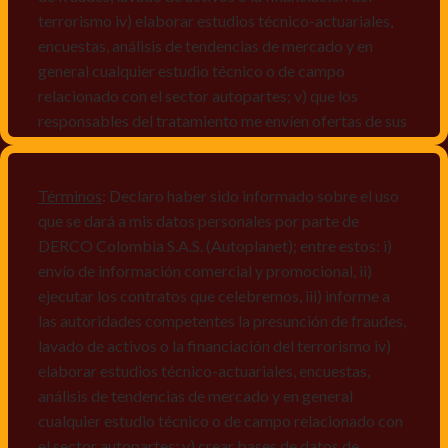
terrorismo iv) elaborar estudios técnico-actuariales,
encuestas, análisis de tendencias de mercado y en
general cualquier estudio técnico o de campo
relacionado con el sector autopartes; v) que los
responsables del tratamiento me envíen ofertas de sus
productos y/o servicios, o comunicaciones
comerciales de cualquier clase relacionadas con los
mismos, vi) crear bases de datos de acuerdo a las
Términos
: Declaro haber sido informado sobre el uso
características y perfiles de los titulares de Datos
que se dará a mis datos personales por parte de
Personales, v) encuestas de satisfacción, vi) reportes
DERCO Colombia S.A.S. (Autoplanet); entre estos: i)
recall.
envío de información comercial y promocional, ii)
ejecutar los contratos que celebremos, iii) informe a
Declaro que puedo acceder a la política de protección
las autoridades competentes la presunción de fraudes,
de datos personales de Derco en la
lavado de activos o la financiación del terrorismo iv)
dirección
www.autoplanet.com.co
, igualmente,
elaborar estudios técnico-actuariales, encuestas,
manifiesto que he sido informado sobre mis derechos
análisis de tendencias de mercado y en general
a conocer, actualizar, rectificar, suprimir, solicitar
cualquier estudio técnico o de campo relacionado con
prueba: i) de autorización y ii) finalidad, presentar
el sector autopartes; v) crear bases de datos de