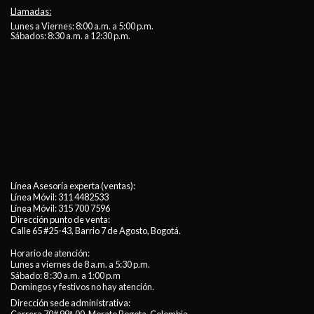
Llamadas:
Lunes a Viernes: 8:00 a.m. a 5:00 p.m.
Sábados: 8:30 a.m. a 12:30 p.m.
Línea Asesoría experta (ventas):
Línea Móvil:
311 4482533
Línea Móvil:
315 700 7596
Dirección punto de venta:
Calle 65 #25-43, Barrio 7 de Agosto, Bogotá.
Horario de atención:
Lunes a viernes de 8 a.m. a 5:30 p.m.
Sábado: 8 :30 a.m. a 1:00 p.m
Domingos y festivos no hay atención.
Dirección sede administrativa: