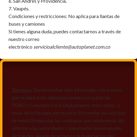
6. San Andrés y Providencia.
7. Vaupés.
Condiciones y restricciones:
No aplica para llantas de
buses y camiones
Si tienes alguna duda, puedes contactarnos a través de
nuestro correo
electrónico
servicioalcliente@autoplanet.com.co
Términos
: Declaro haber sido informado sobre el uso
que se dará a mis datos personales por parte de
DERCO Colombia S.A.S. (Autoplanet); entre estos: i)
envío de mi factura electrónica, (i) tramitar mi solicitud
de venta (ii) ejecutar los contratos que celebremos, iii)
informe a las autoridades competentes la presunción
de fraudes, lavado de activos o la financiación del