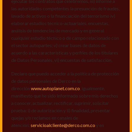
ejecutar los contratos que celebremos, iii) informe a
Declaro que puedo acceder a la política de protección
las autoridades competentes la presunción de fraudes,
de datos personales de Derco en la
lavado de activos o la financiación del terrorismo iv)
dirección
www.autoplanet.com.co
, igualmente,
elaborar estudios técnico-actuariales, encuestas,
manifiesto que he sido informado sobre mis derechos
análisis de tendencias de mercado y en general
a conocer, actualizar, rectificar, suprimir, solicitar
cualquier estudio técnico o de campo relacionado con
prueba: i) de autorización y ii) finalidad, presentar
el sector autopartes; v) crear bases de datos de
quejas y/o reclamos en canales de
acuerdo a las características y perfiles de los titulares
atención:
servicioalcliente@derco.com.co
y en
de Datos Personales, vi) encuestas de satisfacción.
consecuencia autorizo expresamente a los
responsables, para que efectúen el tratamiento de mis
Declaro que puedo acceder a la política de protección
datos conforme lo expuesto.
de datos personales de Derco en la
dirección
www.autoplanet.com.co
, igualmente,
manifiesto que he sido informado sobre mis derechos
a conocer, actualizar, rectificar, suprimir, solicitar
prueba: i) de autorización y ii) finalidad, presentar
quejas y/o reclamos en canales de
atención:
servicioalcliente@derco.com.co
y en