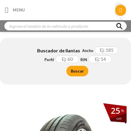
Skip
×
MENU
to
×
×
content
Búsqueda
de
productos
Buscador de llantas
Ancho
Perfil
RIN
Buscar
25
%
OFF