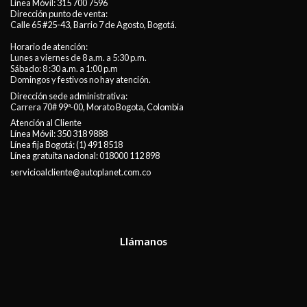
Línea Móvil:
315 700 7596
Dirección punto de venta:
Calle 65 #25-43, Barrio 7 de Agosto, Bogotá.
Horario de atención:
Lunes a viernes de 8 a.m. a 5:30 p.m.
Sábado: 8 :30 a.m. a 1:00 p.m
Domingos y festivos no hay atención.
Dirección sede administrativa:
Carrera 70# 99ª-00, Morato Bogota, Colombia
Atención al Cliente
Línea Móvil:
350 318 9888
Línea fija Bogotá:
(1) 491 8518
Línea gratuita nacional:
018000 112 898
servicioalcliente@autoplanet.com.co
Llámanos