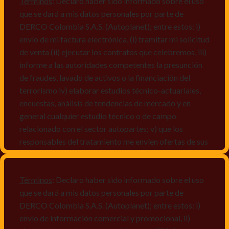
Términos
: Declaro haber sido informado sobre el uso
que se dará a mis datos personales por parte de
DERCO Colombia S.A.S. (Autoplanet); entre estos: i)
envío de mi factura electrónica, (i) tramitar mi solicitud
de venta (ii) ejecutar los contratos que celebremos, iii)
informe a las autoridades competentes la presunción
de fraudes, lavado de activos o la financiación del
terrorismo iv) elaborar estudios técnico-actuariales,
encuestas, análisis de tendencias de mercado y en
general cualquier estudio técnico o de campo
relacionado con el sector autopartes; v) que los
responsables del tratamiento me envíen ofertas de sus
productos y/o servicios, o comunicaciones
comerciales de cualquier clase relacionadas con los
mismos, vi) crear bases de datos de acuerdo a las
Términos
: Declaro haber sido informado sobre el uso
características y perfiles de los titulares de Datos
que se dará a mis datos personales por parte de
Personales, v) encuestas de satisfacción, vi) reportes
DERCO Colombia S.A.S. (Autoplanet); entre estos: i)
recall.
envío de información comercial y promocional, ii)