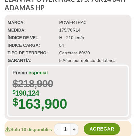
ADAMAS HP
MARCA:
POWERTRAC
MEDIDA:
175/70R14
ÍNDICE DE VEL:
H - 210 km/h
ÍNDICE CARGA:
84
TIPO DE TERRENO:
Carretera 80/20
GARANTÍA:
5 Años por defecto de fábrica
Precio
especial
$
218,900
$
190,124
163,900
$
LLANTA POWERTRAC 175/70R14 84H A
⚠️
AGREGAR
Solo 10 disponibles