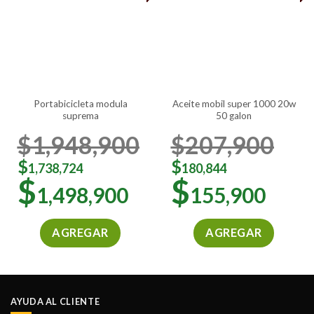
portabicicleta modula
aceite mobil super 1000 20w
suprema
50 galon
$
1,948,900
$
207,900
$
$
1,738,724
180,844
$
$
1,498,900
155,900
AGREGAR
AGREGAR
AYUDA AL CLIENTE