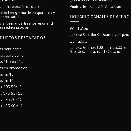
 Nosotros
¿Quieres ser distribuidor?
se
ica de protección de datos
Puntos de Instalación Autorizados
l del programa de trasparencia y
pueden
 empresarial
HORARIO CANALES DE ATENCI
elegir
liance manual trasnparency and
en
ess ethics program
WhatsApp:
la
Lunes a Sabado: 8:00 a.m. a 7:00 p.m.
DUCTOS DESTACADOS
página
Llamadas:
de
Lunes a Viernes: 8:00 a.m. a 5:00 p.m.
as para carro
Sábados: 8:30 a.m. a 12:30 p.m.
producto
ías para carro
as 185 65 r15
tas en promocion
as rin 13
as rin 14
as 205 55r16
as 195 55 r15
as 175 70 r13
as 185 60 r14