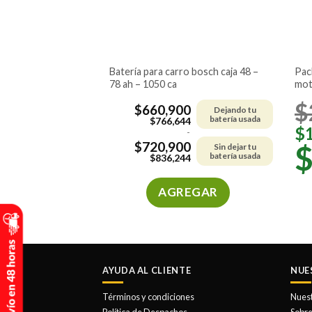
batería para carro bosch caja 48 –
pack silicona 450 ml + renovador
78 ah – 1050 ca
mot
$
$
660,900
Dejando tu
batería usada
$
766,644
$
-
$
720,900
Sin dejar tu
batería usada
$
836,244
AGREGAR
Este
producto
tiene
múltiples
AYUDA AL CLIENTE
NUE
variantes.
Las
Términos y condiciones
Nues
opciones