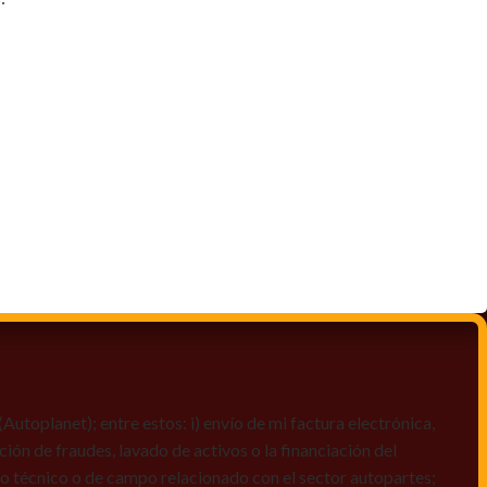
toplanet); entre estos: i) envío de mi factura electrónica,
ción de fraudes, lavado de activos o la financiación del
dio técnico o de campo relacionado con el sector autopartes;