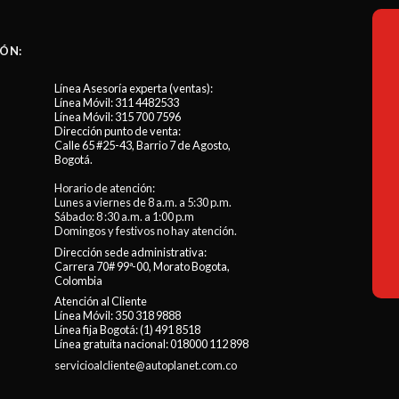
ÓN:
Línea Asesoría experta (ventas):
Línea Móvil:
311 4482533
Línea Móvil:
315 700 7596
Dirección punto de venta:
Calle 65 #25-43, Barrio 7 de Agosto,
Bogotá.
Horario de atención:
Lunes a viernes de 8 a.m. a 5:30 p.m.
Sábado: 8 :30 a.m. a 1:00 p.m
Domingos y festivos no hay atención.
Dirección sede administrativa:
Carrera 70# 99ª-00, Morato Bogota,
Colombia
Atención al Cliente
Línea Móvil:
350 318 9888
Línea fija Bogotá:
(1) 491 8518
Línea gratuita nacional:
018000 112 898
servicioalcliente@autoplanet.com.co