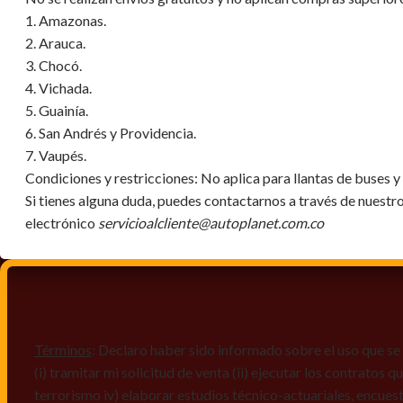
1. Amazonas.
2. Arauca.
3. Chocó.
4. Vichada.
5. Guainía.
6. San Andrés y Providencia.
7. Vaupés.
Condiciones y restricciones:
No aplica para llantas de buses 
Si tienes alguna duda, puedes contactarnos a través de nuestr
electrónico
servicioalcliente@autoplanet.com.co
Términos
: Declaro haber sido informado sobre el uso que se 
(i) tramitar mi solicitud de venta (ii) ejecutar los contratos
terrorismo iv) elaborar estudios técnico-actuariales, encues