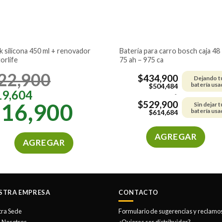
batería para carro bosch caja 48 –
orlife
75 ah – 975 ca
22,900
$
434,900
Dejando t
batería usa
$
504,484
19,604
-
$
529,900
$
16,900
Sin dejar t
batería usa
$
614,684
AGREGAR
AGREGAR
Este
producto
tiene
múltiples
STRA EMPRESA
CONTACTO
variantes.
Las
tra Sede
Formulario de sugerencias y reclamo
opciones