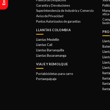
Política de Despachos
Sobre
se
Garantía y Devoluciones
Polit
Superintendencia de Industria y Comercio
Manua
pueden
etica
Aviso de Privacidad
elegir
Comp
Puntos Autorizados de garantias
en
busin
la
LLANTAS COLOMBIA
PRO
página
de
Llantas Medellin
Llant
Llantas Cali
producto
Bater
Llantas Barranquilla
Llant
Llantas Bucaramanga
Llan
Llant
VIAJE Y REMOLQUE
Llant
llant
Portabicicletas para carro
llant
Portaequipaje
llant
llant