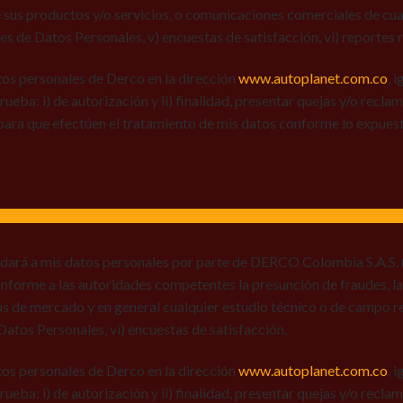
 sus productos y/o servicios, o comunicaciones comerciales de cual
res de Datos Personales, v) encuestas de satisfacción, vi) reportes r
tos personales de Derco en la dirección
www.autoplanet.com.co
, 
 prueba: i) de autorización y ii) finalidad, presentar quejas y/o recl
para que efectúen el tratamiento de mis datos conforme lo expues
 dará a mis datos personales por parte de DERCO Colombia S.A.S. (
) informe a las autoridades competentes la presunción de fraudes, la
ias de mercado y en general cualquier estudio técnico o de campo r
e Datos Personales, vi) encuestas de satisfacción.
tos personales de Derco en la dirección
www.autoplanet.com.co
, 
 prueba: i) de autorización y ii) finalidad, presentar quejas y/o recl