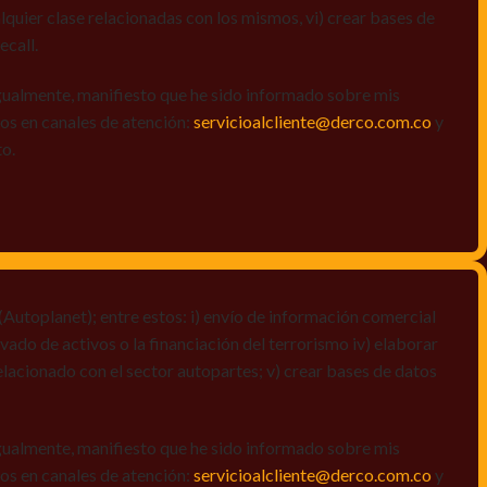
quier clase relacionadas con los mismos, vi) crear bases de
ecall.
igualmente, manifiesto que he sido informado sobre mis
amos en canales de atención:
servicioalcliente@derco.com.co
y
to.
Autoplanet); entre estos: i) envío de información comercial
vado de activos o la financiación del terrorismo iv) elaborar
elacionado con el sector autopartes; v) crear bases de datos
igualmente, manifiesto que he sido informado sobre mis
amos en canales de atención:
servicioalcliente@derco.com.co
y