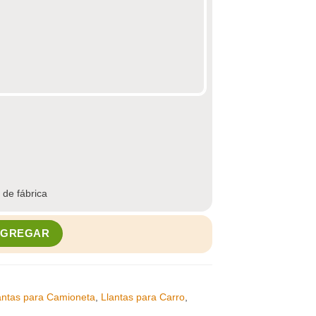
 de fábrica
PASAL 215/60R17 96H CITI WALKER cantidad
AGREGAR
antas para Camioneta
,
Llantas para Carro
,