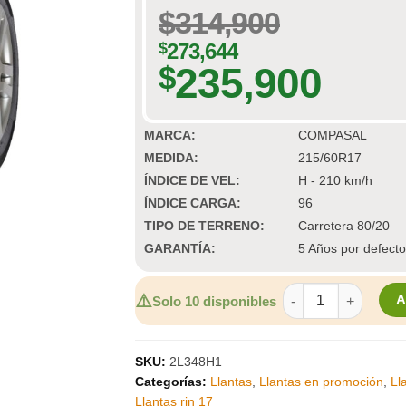
$
314,900
$
273,644
235,900
$
MARCA:
COMPASAL
MEDIDA:
215/60R17
ÍNDICE DE VEL:
H - 210 km/h
ÍNDICE CARGA:
96
TIPO DE TERRENO:
Carretera 80/20
GARANTÍA:
5 Años por defecto
LLANTA RIN 17 COM
⚠️
Solo 10 disponibles
SKU:
2L348H1
Categorías:
Llantas
,
Llantas en promoción
,
Ll
Llantas rin 17