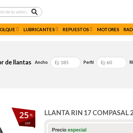
MOLQUE
LUBRICANTES
REPUESTOS
MOTORES
RAD
r de llantas
Ancho
Perfil
R
LLANTA RIN 17 COMPASAL 2
25
%
OFF
Precio
especial