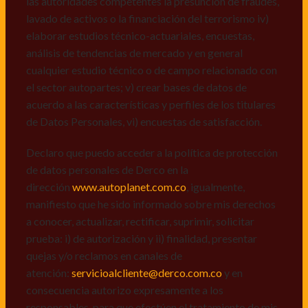
las autoridades competentes la presunción de fraudes,
de datos personales de Derco en la
lavado de activos o la financiación del terrorismo iv)
dirección
www.autoplanet.com.co
, igualmente,
elaborar estudios técnico-actuariales, encuestas,
manifiesto que he sido informado sobre mis derechos
análisis de tendencias de mercado y en general
a conocer, actualizar, rectificar, suprimir, solicitar
cualquier estudio técnico o de campo relacionado con
prueba: i) de autorización y ii) finalidad, presentar
el sector autopartes; v) crear bases de datos de
quejas y/o reclamos en canales de
acuerdo a las características y perfiles de los titulares
atención:
servicioalcliente@derco.com.co
y en
de Datos Personales, vi) encuestas de satisfacción.
consecuencia autorizo expresamente a los
responsables, para que efectúen el tratamiento de mis
Declaro que puedo acceder a la política de protección
datos conforme lo expuesto.
de datos personales de Derco en la
dirección
www.autoplanet.com.co
, igualmente,
manifiesto que he sido informado sobre mis derechos
a conocer, actualizar, rectificar, suprimir, solicitar
prueba: i) de autorización y ii) finalidad, presentar
quejas y/o reclamos en canales de
atención:
servicioalcliente@derco.com.co
y en
consecuencia autorizo expresamente a los
responsables, para que efectúen el tratamiento de mis