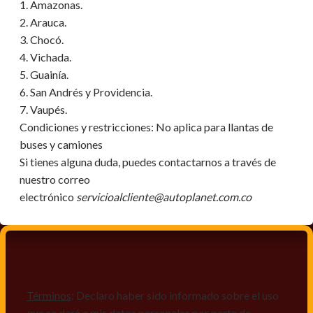
1. Amazonas.
2. Arauca.
3. Chocó.
4. Vichada.
5. Guainía.
6. San Andrés y Providencia.
7. Vaupés.
Condiciones y restricciones:
No aplica para llantas de
buses y camiones
Si tienes alguna duda, puedes contactarnos a través de
nuestro correo
electrónico
servicioalcliente@autoplanet.com.co
Términos
: Declaro haber sido informado sobre el uso
que se dará a mis datos personales por parte de