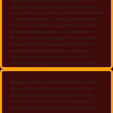
DERCO Colombia S.A.S. (Autoplanet); entre estos: i)
envío de mi factura electrónica, (i) tramitar mi solicitud
de venta (ii) ejecutar los contratos que celebremos, iii)
informe a las autoridades competentes la presunción
de fraudes, lavado de activos o la financiación del
terrorismo iv) elaborar estudios técnico-actuariales,
encuestas, análisis de tendencias de mercado y en
general cualquier estudio técnico o de campo
relacionado con el sector autopartes; v) que los
responsables del tratamiento me envíen ofertas de sus
productos y/o servicios, o comunicaciones
comerciales de cualquier clase relacionadas con los
mismos, vi) crear bases de datos de acuerdo a las
Términos
: Declaro haber sido informado sobre el uso
características y perfiles de los titulares de Datos
que se dará a mis datos personales por parte de
Personales, v) encuestas de satisfacción, vi) reportes
DERCO Colombia S.A.S. (Autoplanet); entre estos: i)
recall.
envío de información comercial y promocional, ii)
ejecutar los contratos que celebremos, iii) informe a
Declaro que puedo acceder a la política de protección