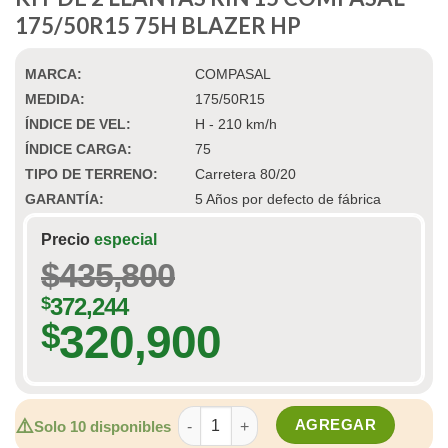
175/50R15 75H BLAZER HP
MARCA:
COMPASAL
MEDIDA:
175/50R15
ÍNDICE DE VEL:
H - 210 km/h
ÍNDICE CARGA:
75
TIPO DE TERRENO:
Carretera 80/20
GARANTÍA:
5 Años por defecto de fábrica
Precio
especial
$
435,800
$
372,244
320,900
$
KIT DE 2 LLANTAS RIN 15 COMPASAL 1
⚠️
AGREGAR
Solo 10 disponibles