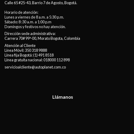
Calle 65 #25-43, Barrio 7 de Agosto, Bogotá.
Horario de atención:
Lunes a viernes de 8 a.m. a 5:30 p.m.
Sábado: 8 :30 a.m. a 1:00 p.m
Domingos y festivos no hay atención.
Dirección sede administrativa:
Carrera 70# 99ª-00, Morato Bogota, Colombia
Atención al Cliente
Línea Móvil:
350 318 9888
Línea fija Bogotá:
(1) 491 8518
Línea gratuita nacional:
018000 112 898
servicioalcliente@autoplanet.com.co
Llámanos