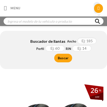
Skip
×
MENU
to
×
×
content
Búsqueda
de
productos
Buscador de llantas
Ancho
Perfil
RIN
Buscar
26
%
OFF