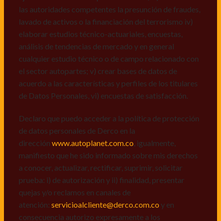
Declaro que puedo acceder a la política de protección
las autoridades competentes la presunción de fraudes,
de datos personales de Derco en la
lavado de activos o la financiación del terrorismo iv)
dirección
www.autoplanet.com.co
, igualmente,
elaborar estudios técnico-actuariales, encuestas,
manifiesto que he sido informado sobre mis derechos
análisis de tendencias de mercado y en general
a conocer, actualizar, rectificar, suprimir, solicitar
cualquier estudio técnico o de campo relacionado con
prueba: i) de autorización y ii) finalidad, presentar
el sector autopartes; v) crear bases de datos de
quejas y/o reclamos en canales de
acuerdo a las características y perfiles de los titulares
atención:
servicioalcliente@derco.com.co
y en
de Datos Personales, vi) encuestas de satisfacción.
consecuencia autorizo expresamente a los
responsables, para que efectúen el tratamiento de mis
Declaro que puedo acceder a la política de protección
datos conforme lo expuesto.
de datos personales de Derco en la
dirección
www.autoplanet.com.co
, igualmente,
manifiesto que he sido informado sobre mis derechos
a conocer, actualizar, rectificar, suprimir, solicitar
prueba: i) de autorización y ii) finalidad, presentar
quejas y/o reclamos en canales de
atención:
servicioalcliente@derco.com.co
y en
consecuencia autorizo expresamente a los