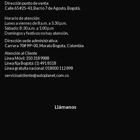
Dirección punto de venta:
Calle 65 #25-43, Barrio 7 de Agosto, Bogotá.
Horario de atención:
Lunes a viernes de 8 a.m. a 5:30 p.m.
Sábado: 8 :30 a.m. a 1:00 p.m
Domingos y festivos no hay atención.
Dirección sede administrativa:
Carrera 70# 99ª-00, Morato Bogota, Colombia
Atención al Cliente
Línea Móvil:
350 318 9888
Línea fija Bogotá:
(1) 491 8518
Línea gratuita nacional:
018000 112 898
servicioalcliente@autoplanet.com.co
Llámanos