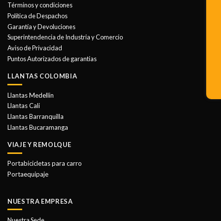
Las
Términos y condiciones
opciones
Política de Despachos
se
Garantía y Devoluciones
pueden
Superintendencia de Industria y Comercio
elegir
Aviso de Privacidad
en
Puntos Autorizados de garantias
la
LLANTAS COLOMBIA
página
de
Llantas Medellin
producto
Llantas Cali
Llantas Barranquilla
Llantas Bucaramanga
VIAJE Y REMOLQUE
Portabicicletas para carro
Portaequipaje
NUESTRA EMPRESA
Nuestra Sede