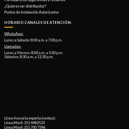
¿Quieres ser distribuidor?
Puntos de Instalación Autorizados
HORARIO CANALES DE ATENCIÓN:
WhatsApp:
Lunes a Sabado: 8:00 a.m. a 7:00 p.m.
Llamadas:
Lunes a Viernes: 8:00 a.m. a 5:00 p.m.
Sábados: 8:30 a.m. a 12:30 p.m.
Línea Asesoría experta (ventas):
Línea Móvil:
311 4482533
Línea Móvil:
315 700 7596