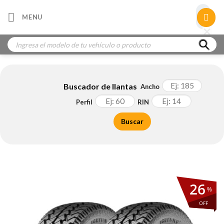
Skip
×
MENU
to
×
×
content
Búsqueda
de
productos
Buscador de llantas
Ancho
Perfil
RIN
Buscar
26
%
OFF