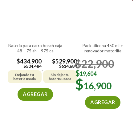
batería para carro bosch caja
pack silicona 450 ml +
48 – 75 ah – 975 ca
renovador motorlife
$
22,900
$
434,900
$
529,900
$
504,484
$
614,684
-
$
19,604
Dejando tu
Sin dejar tu
$
batería usada
batería usada
16,900
AGREGAR
AGREGAR
Este
producto
tiene
múltiples
variantes.
Las