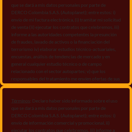
que se dará a mis datos personales por parte de
DERCO Colombia S.A.S. (Autoplanet); entre estos: i)
envío de mi factura electrónica, (i) tramitar mi solicitud
de venta (ii) ejecutar los contratos que celebremos, iii)
informe a las autoridades competentes la presunción
de fraudes, lavado de activos o la financiación del
terrorismo iv) elaborar estudios técnico-actuariales,
encuestas, análisis de tendencias de mercado y en
general cualquier estudio técnico o de campo
relacionado con el sector autopartes; v) que los
responsables del tratamiento me envíen ofertas de sus
productos y/o servicios, o comunicaciones
comerciales de cualquier clase relacionadas con los
mismos, vi) crear bases de datos de acuerdo a las
Términos
: Declaro haber sido informado sobre el uso
características y perfiles de los titulares de Datos
que se dará a mis datos personales por parte de
Personales, v) encuestas de satisfacción, vi) reportes
DERCO Colombia S.A.S. (Autoplanet); entre estos: i)
recall.
envío de información comercial y promocional, ii)
ejecutar los contratos que celebremos, iii) informe a