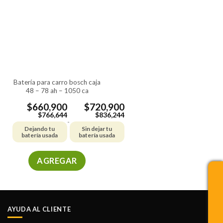
opciones
se
pueden
elegir
en
la
página
de
batería para carro bosch caja
48 – 78 ah – 1050 ca
producto
$
660,900
$
720,900
$
766,644
$
836,244
-
Dejando tu
Sin dejar tu
batería usada
batería usada
AGREGAR
Este
producto
tiene
múltiples
AYUDA AL CLIENTE
variantes.