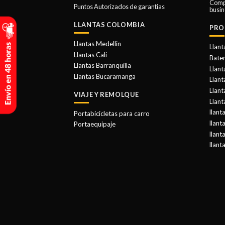
Comp
Puntos Autorizados de garantias
busin
LLANTAS COLOMBIA
PRO
Llantas Medellin
Llant
Llantas Cali
Bater
Llantas Barranquilla
Llant
Llantas Bucaramanga
Llan
Llant
VIAJE Y REMOLQUE
Llant
llant
Portabicicletas para carro
llant
Portaequipaje
llant
llant