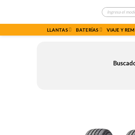
Skip
Búsqueda
to
de
productos
content
LLANTAS
BATERÍAS
VIAJE Y RE
Buscado