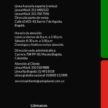
Línea Asesoría experta (ventas):
Línea Móvil:
311 4482533
Línea Móvil:
315 700 7596
Dirección punto de venta:
Calle 65 #25-43, Barrio 7 de Agosto,
Bogotá.
Horario de atención:
Lunes a viernes de 8 a.m. a 5:30 p.m.
Sábado: 8 :30 a.m. a 1:00 p.m
Domingos y festivos no hay atención.
Dirección sede administrativa:
Carrera 70# 99ª-00, Morato Bogota,
Colombia
Atención al Cliente
Línea Móvil:
350 318 9888
Línea fija Bogotá:
(1) 491 8518
Línea gratuita nacional:
018000 112 898
servicioalcliente@autoplanet.com.co
Llámanos