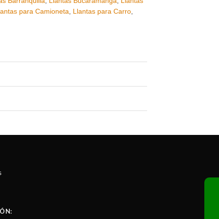
as Barranquilla
,
Llantas Bucaramanga
,
Llantas
lantas para Camioneta
,
Llantas para Carro
,
s
ÓN: