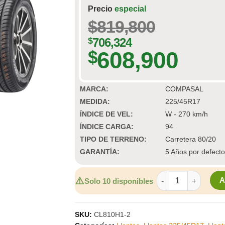
Precio
especial
$
819,800
$
706,324
608,900
$
MARCA:
COMPASAL
MEDIDA:
225/45R17
ÍNDICE DE VEL:
W - 270 km/h
ÍNDICE CARGA:
94
TIPO DE TERRENO:
Carretera 80/20
GARANTÍA:
5 Años por defecto
KIT DE 2 LLANTAS
⚠️
Solo 10 disponibles
SKU:
CL810H1-2