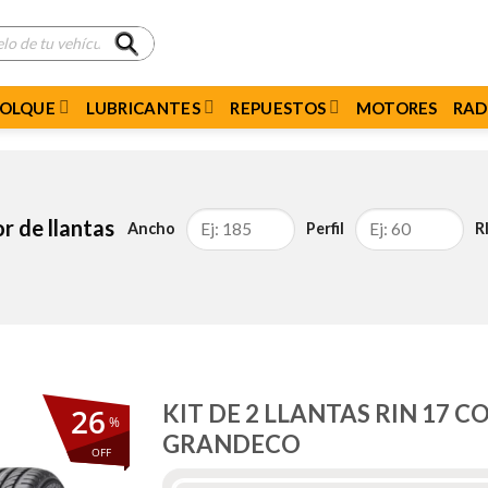
MOLQUE
LUBRICANTES
REPUESTOS
MOTORES
RAD
r de llantas
Ancho
Perfil
R
KIT DE 2 LLANTAS RIN 17 
26
%
GRANDECO
OFF