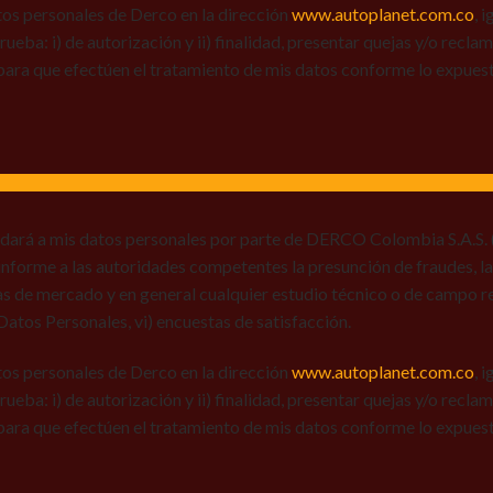
tos personales de Derco en la dirección
www.autoplanet.com.co
, 
 prueba: i) de autorización y ii) finalidad, presentar quejas y/o recl
para que efectúen el tratamiento de mis datos conforme lo expues
 dará a mis datos personales por parte de DERCO Colombia S.A.S. (
) informe a las autoridades competentes la presunción de fraudes, la
ias de mercado y en general cualquier estudio técnico o de campo r
e Datos Personales, vi) encuestas de satisfacción.
tos personales de Derco en la dirección
www.autoplanet.com.co
, 
 prueba: i) de autorización y ii) finalidad, presentar quejas y/o recl
para que efectúen el tratamiento de mis datos conforme lo expues