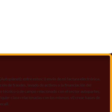
toplanet); entre estos: i) envío de mi factura electrónica,
ción de fraudes, lavado de activos o la financiación del
dio técnico o de campo relacionado con el sector autopartes;
quier clase relacionadas con los mismos, vi) crear bases de
ecall.