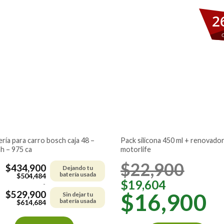
2
pack silicona 450 ml + renovador
ah – 975 ca
motorlife
$
22,900
$
434,900
Dejando tu
batería usada
$
504,484
$
19,604
-
$
529,900
$
16,900
Sin dejar tu
batería usada
$
614,684