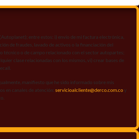
toplanet); entre estos: i) envío de mi factura electrónica,
ción de fraudes, lavado de activos o la financiación del
dio técnico o de campo relacionado con el sector autopartes;
quier clase relacionadas con los mismos, vi) crear bases de
ecall.
igualmente, manifiesto que he sido informado sobre mis
amos en canales de atención:
servicioalcliente@derco.com.co
y
to.