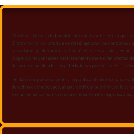
Términos
: Declaro haber sido informado sobre el uso que se 
(i) tramitar mi solicitud de venta (ii) ejecutar los contratos
terrorismo iv) elaborar estudios técnico-actuariales, encues
v) que los responsables del tratamiento me envíen ofertas de
datos de acuerdo a las características y perfiles de los titula
Declaro que puedo acceder a la política de protección de da
derechos a conocer, actualizar, rectificar, suprimir, solicitar
en consecuencia autorizo expresamente a los responsables, 