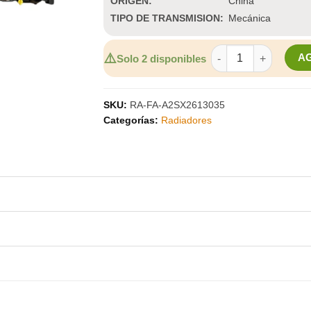
ORIGEN:
China
TIPO DE TRANSMISION:
Mecánica
RADIADOR PARA CHEV
⚠️
A
Solo 2 disponibles
SKU:
RA-FA-A2SX2613035
Categorías:
Radiadores