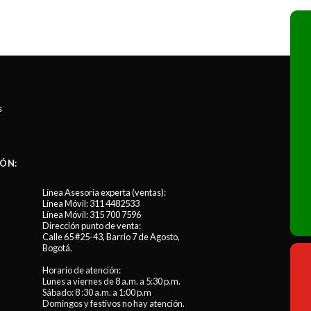
s
ÓN:
Línea Asesoría experta (ventas):
Línea Móvil:
311 4482533
Línea Móvil:
315 700 7596
Dirección punto de venta:
Calle 65 #25-43, Barrio 7 de Agosto,
Bogotá.
Horario de atención:
Lunes a viernes de 8 a.m. a 5:30 p.m.
Sábado: 8 :30 a.m. a 1:00 p.m
Domingos y festivos no hay atención.