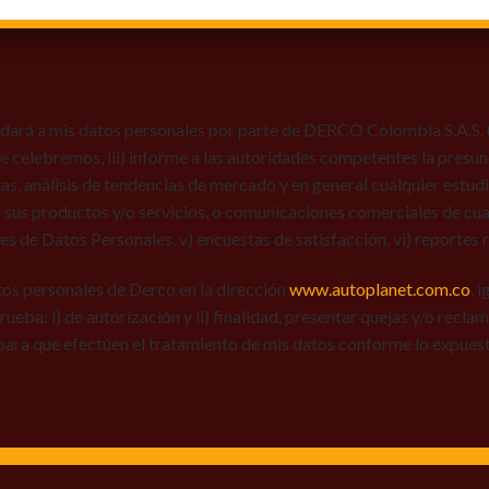
dará a mis datos personales por parte de DERCO Colombia S.A.S. (Au
 que celebremos, iii) informe a las autoridades competentes la presun
tas, análisis de tendencias de mercado y en general cualquier estu
 sus productos y/o servicios, o comunicaciones comerciales de cual
res de Datos Personales, v) encuestas de satisfacción, vi) reportes r
tos personales de Derco en la dirección
www.autoplanet.com.co
, 
 prueba: i) de autorización y ii) finalidad, presentar quejas y/o recl
para que efectúen el tratamiento de mis datos conforme lo expues