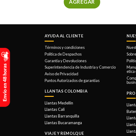
AGREGAR
Este
producto
tiene
múltiples
AYUDA AL CLIENTE
NUE
variantes.
Las
Términos y condiciones
Nues
opciones
Política de Despachos
Sobre
se
Garantía y Devoluciones
Polit
Superintendencia de Industria y Comercio
Manua
pueden
etica
Aviso de Privacidad
elegir
Comp
Puntos Autorizados de garantias
en
busin
la
LLANTAS COLOMBIA
PRO
página
de
Llantas Medellin
Llant
Llantas Cali
producto
Bater
Llantas Barranquilla
Llant
Llantas Bucaramanga
Llan
Llant
VIAJE Y REMOLQUE