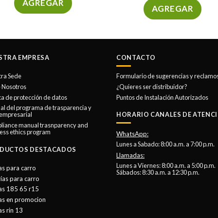
AGREGAR
AGREGAR
Este
producto
tiene
múltiples
STRA EMPRESA
CONTACTO
variantes.
Las
tra Sede
Formulario de sugerencias y reclamo
opciones
 Nosotros
¿Quieres ser distribuidor?
se
ica de protección de datos
Puntos de Instalación Autorizados
l del programa de trasparencia y
pueden
 empresarial
HORARIO CANALES DE ATENCI
elegir
liance manual trasnparency and
en
ess ethics program
WhatsApp:
la
Lunes a Sabado: 8:00 a.m. a 7:00 p.m.
DUCTOS DESTACADOS
página
Llamadas:
de
Lunes a Viernes: 8:00 a.m. a 5:00 p.m.
as para carro
Sábados: 8:30 a.m. a 12:30 p.m.
producto
ías para carro
as 185 65 r15
tas en promocion
as rin 13