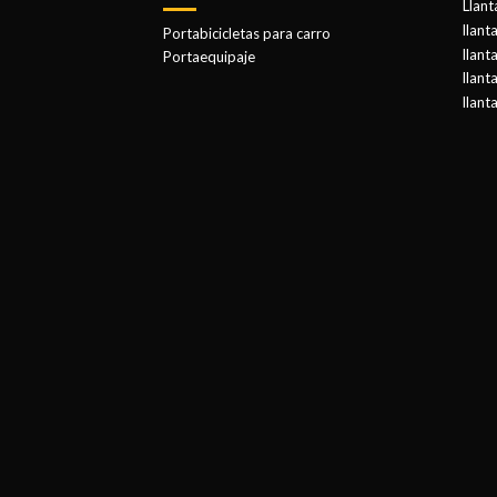
Llant
llant
Portabicicletas para carro
llant
Portaequipaje
llant
llant