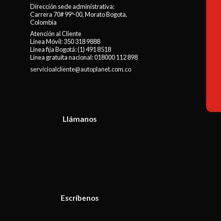
Dirección sede administrativa:
Carrera 70# 99ª-00, Morato Bogota,
Colombia
Atención al Cliente
Línea Móvil:
350 318 9888
Línea fija Bogotá:
(1) 491 8518
Línea gratuita nacional:
018000 112 898
servicioalcliente@autoplanet.com.co
Llámanos
Escríbenos