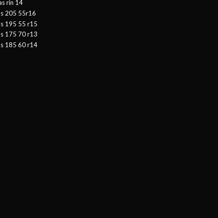
as rin 14
as 205 55r16
as 195 55 r15
as 175 70 r13
as 185 60 r14