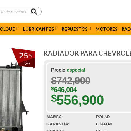
MOLQUE
LUBRICANTES
REPUESTOS
MOTORES
RAD
RADIADOR PARA CHEVROLET 
25
%
OFF
Precio
especial
$
742,900
$
646,004
556,900
$
MARCA:
POLAR
GARANTÍA:
6 Meses