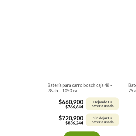
batería para carro bosch caja 48 –
batería para carro bosch caja 48 –
78 ah – 1050 ca
75 
$
660,900
Dejando tu
batería usada
$
766,644
-
$
720,900
Sin dejar tu
batería usada
$
836,244