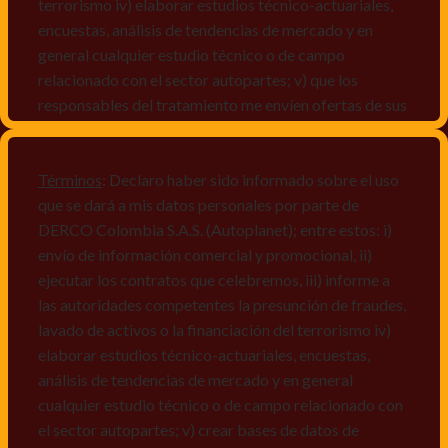
terrorismo iv) elaborar estudios técnico-actuariales,
encuestas, análisis de tendencias de mercado y en
general cualquier estudio técnico o de campo
relacionado con el sector autopartes; v) que los
responsables del tratamiento me envíen ofertas de sus
productos y/o servicios, o comunicaciones
comerciales de cualquier clase relacionadas con los
mismos, vi) crear bases de datos de acuerdo a las
Términos
: Declaro haber sido informado sobre el uso
características y perfiles de los titulares de Datos
que se dará a mis datos personales por parte de
Personales, v) encuestas de satisfacción, vi) reportes
DERCO Colombia S.A.S. (Autoplanet); entre estos: i)
recall.
envío de información comercial y promocional, ii)
ejecutar los contratos que celebremos, iii) informe a
Declaro que puedo acceder a la política de protección
las autoridades competentes la presunción de fraudes,
de datos personales de Derco en la
lavado de activos o la financiación del terrorismo iv)
dirección
www.autoplanet.com.co
, igualmente,
elaborar estudios técnico-actuariales, encuestas,
manifiesto que he sido informado sobre mis derechos
análisis de tendencias de mercado y en general
a conocer, actualizar, rectificar, suprimir, solicitar
cualquier estudio técnico o de campo relacionado con
prueba: i) de autorización y ii) finalidad, presentar
el sector autopartes; v) crear bases de datos de