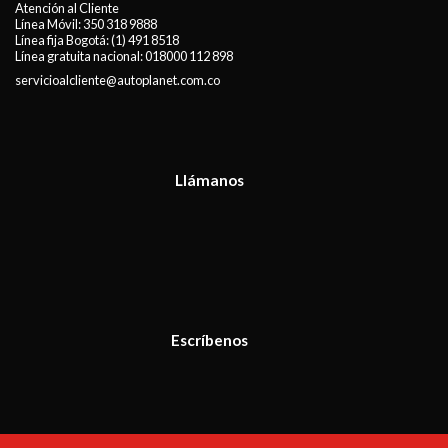
Atención al Cliente
Línea Móvil:
350 318 9888
Línea fija Bogotá:
(1) 491 8518
Línea gratuita nacional:
018000 112 898
servicioalcliente@autoplanet.com.co
Llámanos
Escríbenos