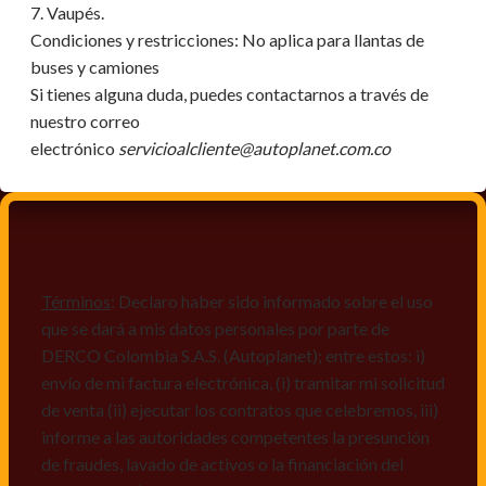
7. Vaupés.
Condiciones y restricciones:
No aplica para llantas de
buses y camiones
Si tienes alguna duda, puedes contactarnos a través de
nuestro correo
electrónico
servicioalcliente@autoplanet.com.co
Términos
: Declaro haber sido informado sobre el uso
que se dará a mis datos personales por parte de
DERCO Colombia S.A.S. (Autoplanet); entre estos: i)
envío de mi factura electrónica, (i) tramitar mi solicitud
de venta (ii) ejecutar los contratos que celebremos, iii)
informe a las autoridades competentes la presunción
de fraudes, lavado de activos o la financiación del