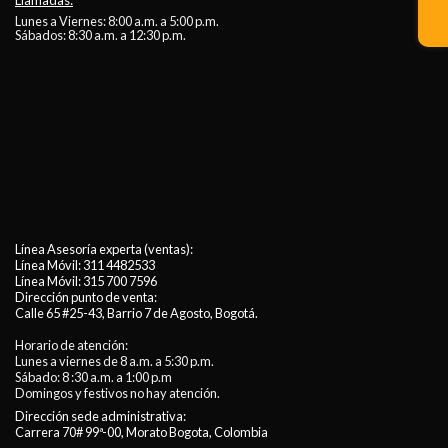
Lunes a Viernes: 8:00 a.m. a 5:00 p.m.
Sábados: 8:30 a.m. a 12:30 p.m.
Línea Asesoría experta (ventas):
Línea Móvil:
311 4482533
Línea Móvil:
315 700 7596
Dirección punto de venta:
Calle 65 #25-43, Barrio 7 de Agosto, Bogotá.
Horario de atención:
Lunes a viernes de 8 a.m. a 5:30 p.m.
Sábado: 8 :30 a.m. a 1:00 p.m
Domingos y festivos no hay atención.
Dirección sede administrativa:
Carrera 70# 99ª-00, Morato Bogota, Colombia