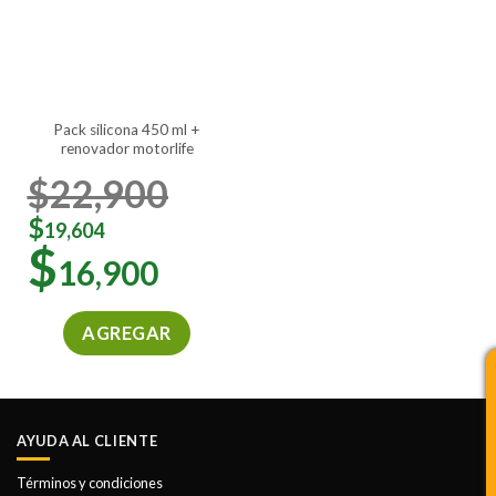
se
se
pueden
pueden
elegir
elegir
en
en
la
la
pack silicona 450 ml +
página
página
renovador motorlife
de
de
producto
producto
$
22,900
$
19,604
$
16,900
AGREGAR
AYUDA AL CLIENTE
Términos y condiciones