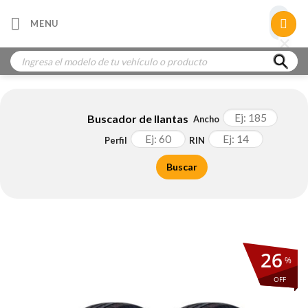
Skip
×
MENU
to
×
×
content
Búsqueda
de
productos
Buscador de llantas
Ancho
Perfil
RIN
Buscar
26
%
OFF