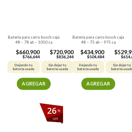
batería para carro bosch caja
batería para carro bosch caja
48 – 78 ah – 1050 ca
48 – 75 ah – 975 ca
$
660,900
$
720,900
$
434,900
$
529,
$
766,644
$
836,244
$
504,484
$
614,
-
-
Dejando tu
Sin dejar tu
Dejando tu
Sin dejar tu
batería usada
batería usada
batería usada
batería usad
AGREGAR
AGREGAR
Este
Este
producto
producto
tiene
tiene
26
%
múltiples
múltiples
variantes.
variantes.
OFF
Las
Las
opciones
opciones