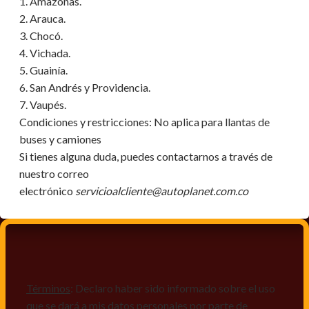
1. Amazonas.
2. Arauca.
3. Chocó.
4. Vichada.
5. Guainía.
6. San Andrés y Providencia.
7. Vaupés.
Condiciones y restricciones:
No aplica para llantas de
buses y camiones
Si tienes alguna duda, puedes contactarnos a través de
nuestro correo
electrónico
servicioalcliente@autoplanet.com.co
Términos
: Declaro haber sido informado sobre el uso
que se dará a mis datos personales por parte de