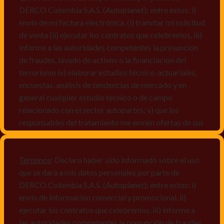
DERCO Colombia S.A.S. (Autoplanet); entre estos: i)
envío de mi factura electrónica, (i) tramitar mi solicitud
de venta (ii) ejecutar los contratos que celebremos, iii)
informe a las autoridades competentes la presunción
de fraudes, lavado de activos o la financiación del
terrorismo iv) elaborar estudios técnico-actuariales,
encuestas, análisis de tendencias de mercado y en
general cualquier estudio técnico o de campo
relacionado con el sector autopartes; v) que los
responsables del tratamiento me envíen ofertas de sus
productos y/o servicios, o comunicaciones
comerciales de cualquier clase relacionadas con los
mismos, vi) crear bases de datos de acuerdo a las
Términos
: Declaro haber sido informado sobre el uso
características y perfiles de los titulares de Datos
que se dará a mis datos personales por parte de
Personales, v) encuestas de satisfacción, vi) reportes
DERCO Colombia S.A.S. (Autoplanet); entre estos: i)
recall.
envío de información comercial y promocional, ii)
ejecutar los contratos que celebremos, iii) informe a
Declaro que puedo acceder a la política de protección
las autoridades competentes la presunción de fraudes,