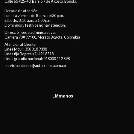
Calle 65 #25-43, Barrio 7 de Agosto, Bogotá.
Horario de atención:
Lunes a viernes de 8 a.m. a 5:30 p.m.
Sábado: 8 :30 a.m. a 1:00 p.m
Domingos y festivos no hay atención.
Dirección sede administrativa:
Carrera 70# 99ª-00, Morato Bogota, Colombia
Atención al Cliente
Línea Móvil:
350 318 9888
Línea fija Bogotá:
(1) 491 8518
Línea gratuita nacional:
018000 112 898
servicioalcliente@autoplanet.com.co
Llámanos