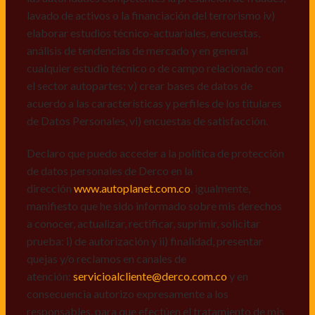
de datos personales de Derco en la
lavado de activos o la financiación del terrorismo iv)
dirección
www.autoplanet.com.co
, igualmente,
elaborar estudios técnico-actuariales, encuestas,
manifiesto que he sido informado sobre mis derechos
análisis de tendencias de mercado y en general
a conocer, actualizar, rectificar, suprimir, solicitar
cualquier estudio técnico o de campo relacionado con
prueba: i) de autorización y ii) finalidad, presentar
el sector autopartes; v) crear bases de datos de
quejas y/o reclamos en canales de
acuerdo a las características y perfiles de los titulares
atención:
servicioalcliente@derco.com.co
y en
de Datos Personales, vi) encuestas de satisfacción.
consecuencia autorizo expresamente a los
responsables, para que efectúen el tratamiento de mis
Declaro que puedo acceder a la política de protección
datos conforme lo expuesto.
de datos personales de Derco en la
dirección
www.autoplanet.com.co
, igualmente,
manifiesto que he sido informado sobre mis derechos
a conocer, actualizar, rectificar, suprimir, solicitar
prueba: i) de autorización y ii) finalidad, presentar
quejas y/o reclamos en canales de
atención:
servicioalcliente@derco.com.co
y en
consecuencia autorizo expresamente a los
responsables, para que efectúen el tratamiento de mis