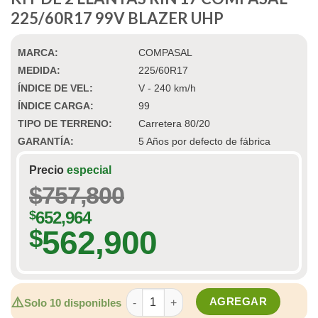
225/60R17 99V BLAZER UHP
MARCA:
COMPASAL
MEDIDA:
225/60R17
ÍNDICE DE VEL:
V - 240 km/h
ÍNDICE CARGA:
99
TIPO DE TERRENO:
Carretera 80/20
GARANTÍA:
5 Años por defecto de fábrica
Precio
especial
$
757,800
$
652,964
562,900
$
KIT DE 2 LLANTAS RIN 17 COMPASAL 2
⚠️
AGREGAR
Solo 10 disponibles