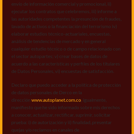
recall.
envío de información comercial y promocional, ii)
ejecutar los contratos que celebremos, iii) informe a
Declaro que puedo acceder a la política de protección
las autoridades competentes la presunción de fraudes,
de datos personales de Derco en la
lavado de activos o la financiación del terrorismo iv)
dirección
www.autoplanet.com.co
, igualmente,
elaborar estudios técnico-actuariales, encuestas,
manifiesto que he sido informado sobre mis derechos
análisis de tendencias de mercado y en general
a conocer, actualizar, rectificar, suprimir, solicitar
cualquier estudio técnico o de campo relacionado con
prueba: i) de autorización y ii) finalidad, presentar
el sector autopartes; v) crear bases de datos de
quejas y/o reclamos en canales de
acuerdo a las características y perfiles de los titulares
atención:
servicioalcliente@derco.com.co
y en
de Datos Personales, vi) encuestas de satisfacción.
consecuencia autorizo expresamente a los
responsables, para que efectúen el tratamiento de mis
Declaro que puedo acceder a la política de protección
datos conforme lo expuesto.
de datos personales de Derco en la
dirección
www.autoplanet.com.co
, igualmente,
manifiesto que he sido informado sobre mis derechos
a conocer, actualizar, rectificar, suprimir, solicitar
prueba: i) de autorización y ii) finalidad, presentar
quejas y/o reclamos en canales de