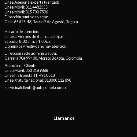
Línea Asesoría experta (ventas):
Línea Móvil:
311 4482533
Línea Móvil:
315 700 7596
Dirección punto de venta:
Calle 65 #25-43, Barrio 7 de Agosto, Bogotá.
Horario de atención:
Lunes a viernes de 8 a.m. a 5:30 p.m.
Sábado: 8 :30 a.m. a 1:00 p.m
Domingos y festivos no hay atención.
Dirección sede administrativa:
Carrera 70# 99ª-00, Morato Bogota, Colombia
Atención al Cliente
Línea Móvil:
350 318 9888
Línea fija Bogotá:
(1) 491 8518
Línea gratuita nacional:
018000 112 898
servicioalcliente@autoplanet.com.co
Llámanos