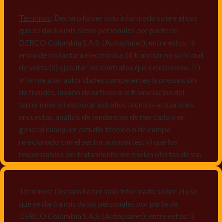
Términos
: Declaro haber sido informado sobre el uso
que se dará a mis datos personales por parte de
DERCO Colombia S.A.S. (Autoplanet); entre estos: i)
envío de mi factura electrónica, (i) tramitar mi solicitud
de venta (ii) ejecutar los contratos que celebremos, iii)
informe a las autoridades competentes la presunción
de fraudes, lavado de activos o la financiación del
terrorismo iv) elaborar estudios técnico-actuariales,
encuestas, análisis de tendencias de mercado y en
general cualquier estudio técnico o de campo
relacionado con el sector autopartes; v) que los
responsables del tratamiento me envíen ofertas de sus
productos y/o servicios, o comunicaciones
comerciales de cualquier clase relacionadas con los
mismos, vi) crear bases de datos de acuerdo a las
Términos
: Declaro haber sido informado sobre el uso
características y perfiles de los titulares de Datos
que se dará a mis datos personales por parte de
Personales, v) encuestas de satisfacción, vi) reportes
DERCO Colombia S.A.S. (Autoplanet); entre estos: i)