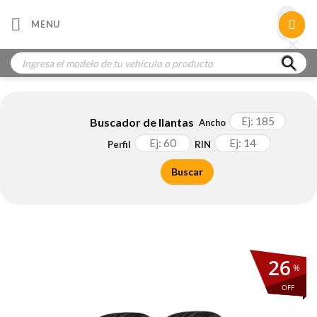
Skip
×
MENU
to
×
×
content
Búsqueda
de
productos
Buscador de llantas
Ancho
Perfil
RIN
Buscar
26
%
OFF