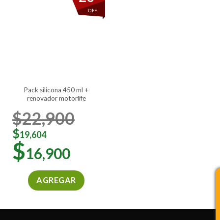
variantes.
variantes.
OFF
Las
Las
opciones
opciones
se
se
pueden
pueden
elegir
elegir
en
en
la
la
pack silicona 450 ml +
página
página
renovador motorlife
de
de
producto
producto
$
22,900
$
19,604
$
16,900
AGREGAR