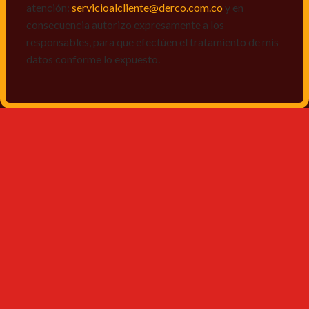
atención:
servicioalcliente@derco.com.co
y en
consecuencia autorizo expresamente a los
responsables, para que efectúen el tratamiento de mis
datos conforme lo expuesto.