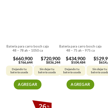
batería para carro bosch caja
batería para carro bosch caja
48 – 78 ah – 1050 ca
48 – 75 ah – 975 ca
$
660,900
$
720,900
$
434,900
$
529,
$
766,644
$
836,244
$
504,484
$
614,
-
-
Dejando tu
Sin dejar tu
Dejando tu
Sin dejar tu
batería usada
batería usada
batería usada
batería usad
AGREGAR
AGREGAR
Este
Este
producto
producto
tiene
tiene
26
%
múltiples
múltiples