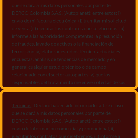
que se dará a mis datos personales por parte de
DERCO Colombia S.A.S. (Autoplanet); entre estos: i)
envío de mi factura electrónica, (i) tramitar mi solicitud
de venta (ii) ejecutar los contratos que celebremos, iii)
informe a las autoridades competentes la presunción
de fraudes, lavado de activos o la financiación del
terrorismo iv) elaborar estudios técnico-actuariales,
encuestas, análisis de tendencias de mercado y en
general cualquier estudio técnico o de campo
relacionado con el sector autopartes; v) que los
responsables del tratamiento me envíen ofertas de sus
productos y/o servicios, o comunicaciones
comerciales de cualquier clase relacionadas con los
mismos, vi) crear bases de datos de acuerdo a las
Términos
: Declaro haber sido informado sobre el uso
características y perfiles de los titulares de Datos
que se dará a mis datos personales por parte de
Personales, v) encuestas de satisfacción, vi) reportes
DERCO Colombia S.A.S. (Autoplanet); entre estos: i)
recall.
envío de información comercial y promocional, ii)
ejecutar los contratos que celebremos, iii) informe a