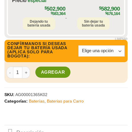
Precio
especial
$
502,900
$
582,900
$
583,364
$
676,164
-
Dejando tu
Sin dejar tu
batería usada
batería usada
LIMPIAR
CONFÍRMANOS SI DESEAS
DEJAR TU BATERÍA USADA
(APLICA SOLO PARA
BOGOTA):
BATERÍA PARA CARRO HANKOOK CAJA 65I - 80 AH - 1125 CA c
AGREGAR
SKU:
AG00001365K02
Categorías:
Baterías
,
Baterias para Carro