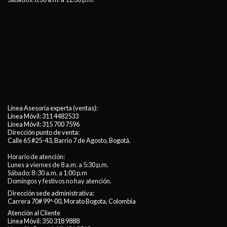
Línea Asesoría experta (ventas):
Línea Móvil:
311 4482533
Línea Móvil:
315 700 7596
Dirección punto de venta:
Calle 65 #25-43, Barrio 7 de Agosto, Bogotá.
Horario de atención:
Lunes a viernes de 8 a.m. a 5:30 p.m.
Sábado: 8 :30 a.m. a 1:00 p.m
Domingos y festivos no hay atención.
Dirección sede administrativa:
Carrera 70# 99ª-00, Morato Bogota, Colombia
Atención al Cliente
Línea Móvil:
350 318 9888