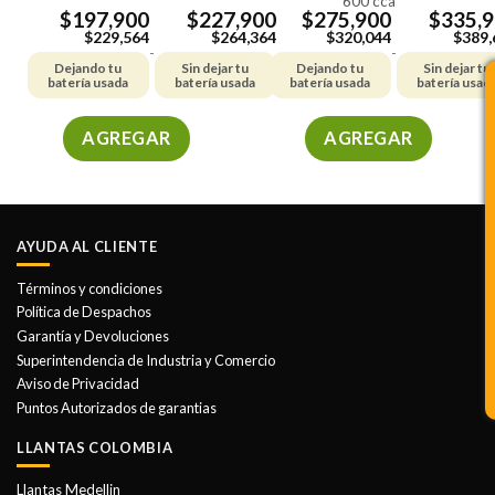
600 cca
producto
producto
$
197,900
$
227,900
$
275,900
$
335,
$
229,564
$
264,364
$
320,044
$
389,
-
-
Dejando tu
Sin dejar tu
Dejando tu
Sin dejar tu
batería usada
batería usada
batería usada
batería usad
AGREGAR
AGREGAR
Este
Este
producto
producto
tiene
tiene
múltiples
múltiples
AYUDA AL CLIENTE
variantes.
variantes.
Las
Las
Términos y condiciones
opciones
opciones
Política de Despachos
se
se
Garantía y Devoluciones
pueden
pueden
Superintendencia de Industria y Comercio
elegir
elegir
Aviso de Privacidad
en
en
Puntos Autorizados de garantias
la
la
LLANTAS COLOMBIA
página
página
de
de
Llantas Medellin