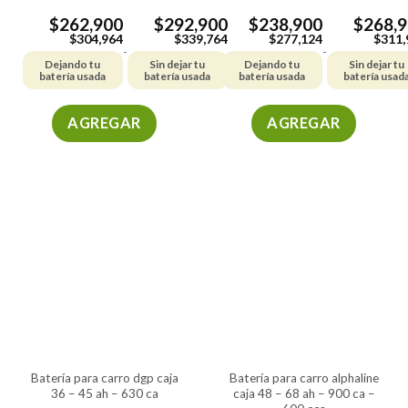
producto
$
262,900
$
292,900
$
238,900
$
268,
$
304,964
$
339,764
$
277,124
$
311,
-
-
Dejando tu
Sin dejar tu
Dejando tu
Sin dejar tu
batería usada
batería usada
batería usada
batería usad
AGREGAR
AGREGAR
Este
Este
producto
producto
tiene
tiene
múltiples
múltiples
variantes.
variantes.
Las
Las
opciones
opciones
se
se
pueden
pueden
elegir
elegir
en
en
la
la
batería para carro dgp caja
batería para carro alphaline
página
página
36 – 45 ah – 630 ca
caja 48 – 68 ah – 900 ca –
de
de