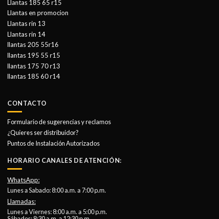
Llantas 185 65 r15
Llantas en promocion
Llantas rin 13
Llantas rin 14
llantas 205 55r16
llantas 195 55 r15
llantas 175 70 r13
llantas 185 60 r14
CONTACTO
Formulario de sugerencias y reclamos
¿Quieres ser distribuidor?
Puntos de Instalación Autorizados
HORARIO CANALES DE ATENCIÓN:
WhatsApp:
Lunes a Sabado: 8:00 a.m. a 7:00 p.m.
Llamadas:
Lunes a Viernes: 8:00 a.m. a 5:00 p.m.
Sábados: 8:30 a.m. a 12:30 p.m.