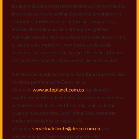
Declaro que puedo acceder a la política de protección
las autoridades competentes la presunción de fraudes,
de datos personales de Derco en la
lavado de activos o la financiación del terrorismo iv)
dirección
www.autoplanet.com.co
, igualmente,
elaborar estudios técnico-actuariales, encuestas,
manifiesto que he sido informado sobre mis derechos
análisis de tendencias de mercado y en general
a conocer, actualizar, rectificar, suprimir, solicitar
cualquier estudio técnico o de campo relacionado con
prueba: i) de autorización y ii) finalidad, presentar
el sector autopartes; v) crear bases de datos de
quejas y/o reclamos en canales de
acuerdo a las características y perfiles de los titulares
atención:
servicioalcliente@derco.com.co
y en
de Datos Personales, vi) encuestas de satisfacción.
consecuencia autorizo expresamente a los
responsables, para que efectúen el tratamiento de mis
Declaro que puedo acceder a la política de protección
datos conforme lo expuesto.
de datos personales de Derco en la
dirección
www.autoplanet.com.co
, igualmente,
manifiesto que he sido informado sobre mis derechos
a conocer, actualizar, rectificar, suprimir, solicitar
prueba: i) de autorización y ii) finalidad, presentar
quejas y/o reclamos en canales de
atención:
servicioalcliente@derco.com.co
y en
consecuencia autorizo expresamente a los