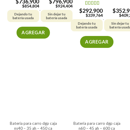
$
736,900
$
796,900
$
854,804
$
924,404
$
292,900
$
352,
Valorado en
-
Dejando tu
Sin dejar tu
5.00
de 5
$
339,764
$
409,
batería usada
batería usada
-
Dejando tu
Sin dejar tu
batería usada
batería usad
AGREGAR
Este
AGREGAR
producto
Este
tiene
producto
múltiples
tiene
variantes.
múltiples
Las
variantes.
opciones
Las
se
opciones
pueden
se
elegir
pueden
en
elegir
la
en
página
la
de
batería para carro dgp caja
batería para carro dgp caja
página
producto
ns40 – 35 ah – 450 ca
n60 – 45 ah – 600 ca
de