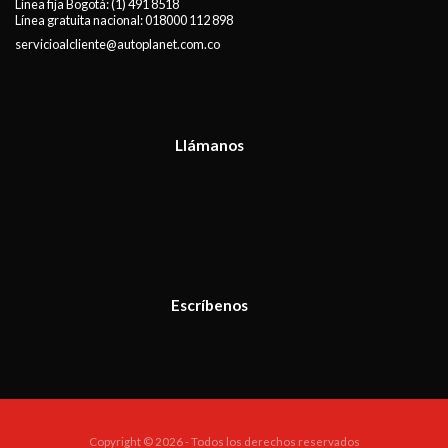
Línea fija Bogotá:
(1) 491 8518
Línea gratuita nacional:
018000 112 898
servicioalcliente@autoplanet.com.co
Llámanos
Escríbenos
Copyright © 2026 - Todos los derechos reservados