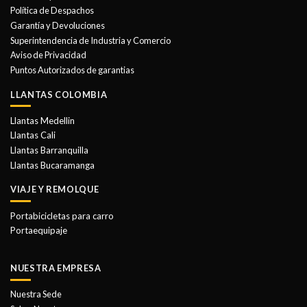
se
Política de Despachos
pueden
Garantía y Devoluciones
elegir
Superintendencia de Industria y Comercio
en
Aviso de Privacidad
la
Puntos Autorizados de garantias
página
de
LLANTAS COLOMBIA
producto
Llantas Medellin
Llantas Cali
Llantas Barranquilla
Llantas Bucaramanga
VIAJE Y REMOLQUE
Portabicicletas para carro
Portaequipaje
NUESTRA EMPRESA
Nuestra Sede