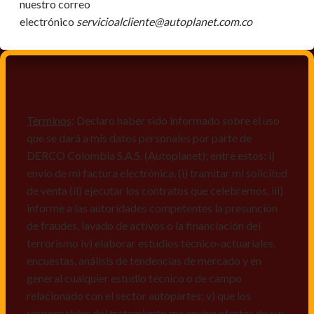
nuestro correo
electrónico
servicioalcliente@autoplanet.com.co
Términos
: Declaro haber sido informado sobre el uso
que se dará a mis datos personales por parte de
DERCO Colombia S.A.S. (Autoplanet); entre estos: i)
envío de mi factura electrónica, (i) tramitar mi solicitud
de venta (ii) ejecutar los contratos que celebremos, iii)
informe a las autoridades competentes la presunción
de fraudes, lavado de activos o la financiación del
terrorismo iv) elaborar estudios técnico-actuariales,
encuestas, análisis de tendencias de mercado y en
general cualquier estudio técnico o de campo
relacionado con el sector autopartes; v) que los
responsables del tratamiento me envíen ofertas de sus