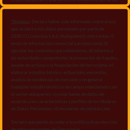
productos y/o servicios, o comunicaciones
comerciales de cualquier clase relacionadas con los
mismos, vi) crear bases de datos de acuerdo a las
Términos
: Declaro haber sido informado sobre el uso
características y perfiles de los titulares de Datos
que se dará a mis datos personales por parte de
Personales, v) encuestas de satisfacción, vi) reportes
DERCO Colombia S.A.S. (Autoplanet); entre estos: i)
recall.
envío de información comercial y promocional, ii)
ejecutar los contratos que celebremos, iii) informe a
Declaro que puedo acceder a la política de protección
las autoridades competentes la presunción de fraudes,
de datos personales de Derco en la
lavado de activos o la financiación del terrorismo iv)
dirección
www.autoplanet.com.co
, igualmente,
elaborar estudios técnico-actuariales, encuestas,
manifiesto que he sido informado sobre mis derechos
análisis de tendencias de mercado y en general
a conocer, actualizar, rectificar, suprimir, solicitar
cualquier estudio técnico o de campo relacionado con
prueba: i) de autorización y ii) finalidad, presentar
el sector autopartes; v) crear bases de datos de
quejas y/o reclamos en canales de
acuerdo a las características y perfiles de los titulares
atención:
servicioalcliente@derco.com.co
y en
de Datos Personales, vi) encuestas de satisfacción.
consecuencia autorizo expresamente a los
responsables, para que efectúen el tratamiento de mis
Declaro que puedo acceder a la política de protección
datos conforme lo expuesto.
de datos personales de Derco en la