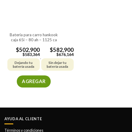
batería para carro hankook
caja 65i – 80 ah – 1125 ca
$
502,900
$
582,900
$
583,364
$
676,164
-
Dejando tu
Sin dejar tu
batería usada
batería usada
AGREGAR
Este
producto
tiene
múltiples
variantes.
AYUDA AL CLIENTE
Las
opciones
Términos y condiciones