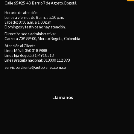
Calle 65 #25-43, Barrio 7 de Agosto, Bogotá.
Horario de atención:
Lunes a viernes de 8 a.m. a 5:30 p.m.
Sábado: 8 :30 a.m. a 1:00 p.m
Domingos y festivos no hay atención.
Dirección sede administrativa:
Carrera 70# 99ª-00, Morato Bogota, Colombia
Atención al Cliente
Línea Móvil:
350 318 9888
Línea fija Bogotá:
(1) 491 8518
Línea gratuita nacional:
018000 112 898
servicioalcliente@autoplanet.com.co
Llámanos