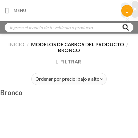
Skip
×
×
MENU
to
×
×
content
Búsqueda
de
productos
INICIO
/
MODELOS DE CARROS DEL PRODUCTO
/
BRONCO
FILTRAR
Bronco