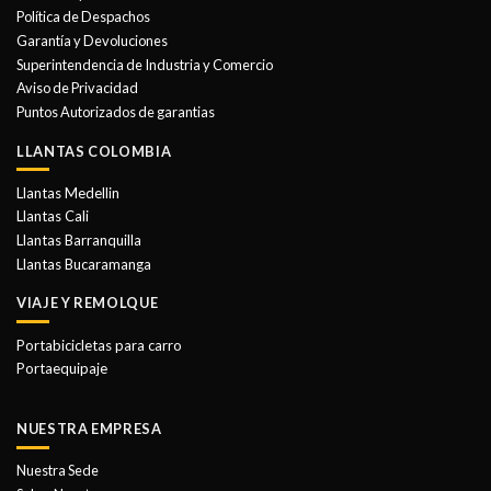
se
Política de Despachos
pueden
Garantía y Devoluciones
elegir
Superintendencia de Industria y Comercio
en
Aviso de Privacidad
la
Puntos Autorizados de garantias
página
de
LLANTAS COLOMBIA
producto
Llantas Medellin
Llantas Cali
Llantas Barranquilla
Llantas Bucaramanga
VIAJE Y REMOLQUE
Portabicicletas para carro
Portaequipaje
NUESTRA EMPRESA
Nuestra Sede