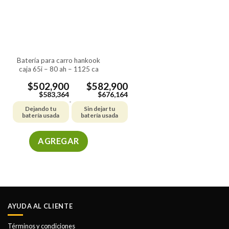
batería para carro hankook
caja 65i – 80 ah – 1125 ca
$
502,900
$
582,900
$
583,364
$
676,164
-
Dejando tu
Sin dejar tu
batería usada
batería usada
AGREGAR
Este
producto
tiene
múltiples
variantes.
AYUDA AL CLIENTE
Las
opciones
Términos y condiciones