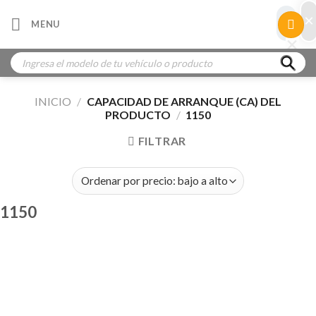
Skip
×
×
MENU
to
×
×
content
Búsqueda
de
productos
INICIO
/
CAPACIDAD DE ARRANQUE (CA) DEL
PRODUCTO
/
1150
FILTRAR
1150