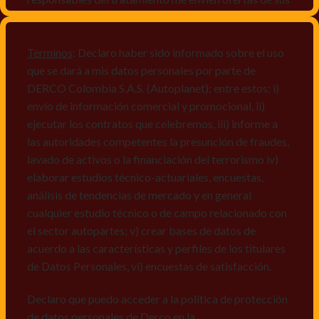
productos y/o servicios, o comunicaciones
comerciales de cualquier clase relacionadas con los
mismos, vi) crear bases de datos de acuerdo a las
Términos
: Declaro haber sido informado sobre el uso
características y perfiles de los titulares de Datos
que se dará a mis datos personales por parte de
Personales, v) encuestas de satisfacción, vi) reportes
DERCO Colombia S.A.S. (Autoplanet); entre estos: i)
recall.
envío de información comercial y promocional, ii)
ejecutar los contratos que celebremos, iii) informe a
Declaro que puedo acceder a la política de protección
las autoridades competentes la presunción de fraudes,
de datos personales de Derco en la
lavado de activos o la financiación del terrorismo iv)
dirección
www.autoplanet.com.co
, igualmente,
elaborar estudios técnico-actuariales, encuestas,
manifiesto que he sido informado sobre mis derechos
análisis de tendencias de mercado y en general
a conocer, actualizar, rectificar, suprimir, solicitar
cualquier estudio técnico o de campo relacionado con
prueba: i) de autorización y ii) finalidad, presentar
el sector autopartes; v) crear bases de datos de
quejas y/o reclamos en canales de
acuerdo a las características y perfiles de los titulares
atención:
servicioalcliente@derco.com.co
y en
de Datos Personales, vi) encuestas de satisfacción.
consecuencia autorizo expresamente a los
responsables, para que efectúen el tratamiento de mis
Declaro que puedo acceder a la política de protección
datos conforme lo expuesto.
de datos personales de Derco en la