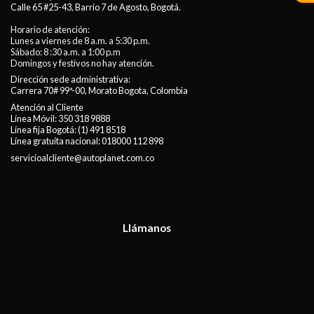
Calle 65 #25-43, Barrio 7 de Agosto, Bogotá.
Horario de atención:
Lunes a viernes de 8 a.m. a 5:30 p.m.
Sábado: 8 :30 a.m. a 1:00 p.m
Domingos y festivos no hay atención.
Dirección sede administrativa:
Carrera 70# 99ª-00, Morato Bogota, Colombia
Atención al Cliente
Línea Móvil:
350 318 9888
Línea fija Bogotá:
(1) 491 8518
Línea gratuita nacional:
018000 112 898
servicioalcliente@autoplanet.com.co
Llámanos