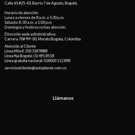
Calle 65 #25-43, Barrio 7 de Agosto, Bogotá.
Horario de atención:
Lunes a viernes de 8 a.m. a 5:30 p.m.
Sábado: 8 :30 a.m. a 1:00 p.m
Domingos y festivos no hay atención.
Dirección sede administrativa:
Carrera 70# 99ª-00, Morato Bogota, Colombia
Atención al Cliente
Línea Móvil:
350 318 9888
Línea fija Bogotá:
(1) 491 8518
Línea gratuita nacional:
018000 112 898
servicioalcliente@autoplanet.com.co
Llámanos