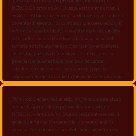
que se dará a mis datos personales por parte de
DERCO Colombia S.A.S. (Autoplanet); entre estos: i)
envío de mi factura electrónica, (i) tramitar mi solicitud
de venta (ii) ejecutar los contratos que celebremos, iii)
informe a las autoridades competentes la presunción
de fraudes, lavado de activos o la financiación del
terrorismo iv) elaborar estudios técnico-actuariales,
encuestas, análisis de tendencias de mercado y en
general cualquier estudio técnico o de campo
relacionado con el sector autopartes; v) que los
responsables del tratamiento me envíen ofertas de sus
productos y/o servicios, o comunicaciones
comerciales de cualquier clase relacionadas con los
mismos, vi) crear bases de datos de acuerdo a las
Términos
: Declaro haber sido informado sobre el uso
características y perfiles de los titulares de Datos
que se dará a mis datos personales por parte de
Personales, v) encuestas de satisfacción, vi) reportes
DERCO Colombia S.A.S. (Autoplanet); entre estos: i)
recall.
envío de información comercial y promocional, ii)
ejecutar los contratos que celebremos, iii) informe a
Declaro que puedo acceder a la política de protección