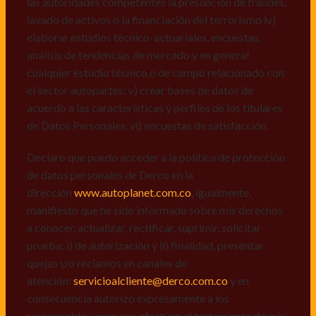
las autoridades competentes la presunción de fraudes,
de datos personales de Derco en la
lavado de activos o la financiación del terrorismo iv)
dirección
www.autoplanet.com.co
, igualmente,
elaborar estudios técnico-actuariales, encuestas,
manifiesto que he sido informado sobre mis derechos
análisis de tendencias de mercado y en general
a conocer, actualizar, rectificar, suprimir, solicitar
cualquier estudio técnico o de campo relacionado con
prueba: i) de autorización y ii) finalidad, presentar
el sector autopartes; v) crear bases de datos de
quejas y/o reclamos en canales de
acuerdo a las características y perfiles de los titulares
atención:
servicioalcliente@derco.com.co
y en
de Datos Personales, vi) encuestas de satisfacción.
consecuencia autorizo expresamente a los
responsables, para que efectúen el tratamiento de mis
Declaro que puedo acceder a la política de protección
datos conforme lo expuesto.
de datos personales de Derco en la
dirección
www.autoplanet.com.co
, igualmente,
manifiesto que he sido informado sobre mis derechos
a conocer, actualizar, rectificar, suprimir, solicitar
prueba: i) de autorización y ii) finalidad, presentar
quejas y/o reclamos en canales de
atención:
servicioalcliente@derco.com.co
y en
consecuencia autorizo expresamente a los
responsables, para que efectúen el tratamiento de mis