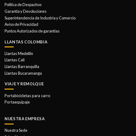
se
Política de Despachos
pueden
Garantía y Devoluciones
elegir
Superintendencia de Industria y Comercio
en
Aviso de Privacidad
la
Puntos Autorizados de garantias
página
de
LLANTAS COLOMBIA
producto
Llantas Medellin
Llantas Cali
Llantas Barranquilla
Llantas Bucaramanga
VIAJE Y REMOLQUE
Portabicicletas para carro
Portaequipaje
NUESTRA EMPRESA
Nuestra Sede