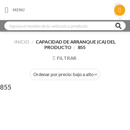
Skip
×
MENU
to
×
×
content
Búsqueda
de
productos
INICIO
/
CAPACIDAD DE ARRANQUE (CA) DEL
PRODUCTO
/
855
FILTRAR
855