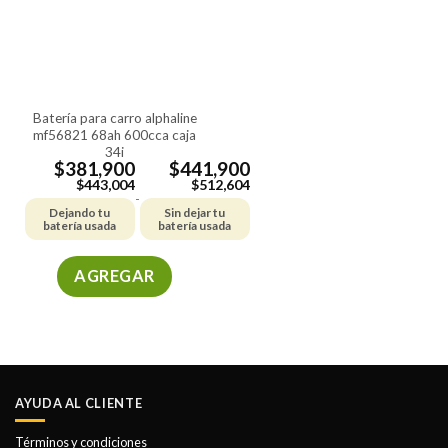
batería para carro alphaline
mf56821 68ah 600cca caja
34i
$
381,900
$
441,900
$
443,004
$
512,604
-
Dejando tu
Sin dejar tu
batería usada
batería usada
AGREGAR
Este
producto
tiene
múltiples
variantes.
AYUDA AL CLIENTE
Las
opciones
Términos y condiciones