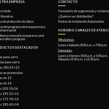
STRA EMPRESA
CONTACTO
tra Sede
Formulario de sugerencias y reclamo
 Nosotros
¿Quieres ser distribuidor?
ica de protección de datos
Puntos de Instalación Autorizados
l del programa de trasparencia y
 empresarial
HORARIO CANALES DE ATENCI
liance manual trasnparency and
ess ethics program
WhatsApp:
Lunes a Sabado: 8:00 a.m. a 7:00 p.m.
DUCTOS DESTACADOS
Llamadas:
Lunes a Viernes: 8:00 a.m. a 5:00 p.m.
as para carro
Sábados: 8:30 a.m. a 12:30 p.m.
ías para carro
as 185 65 r15
tas en promocion
as rin 13
as rin 14
as 205 55r16
as 195 55 r15
as 175 70 r13
as 185 60 r14