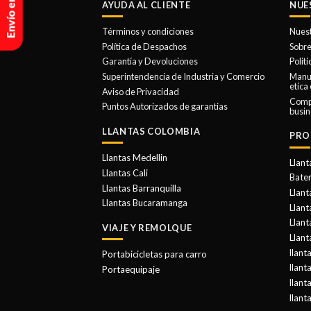
AYUDA AL CLIENTE
NUE
Términos y condiciones
Nues
Política de Despachos
Sobre
Garantía y Devoluciones
Polit
Superintendencia de Industria y Comercio
Manua
etica
Aviso de Privacidad
Comp
Puntos Autorizados de garantias
busin
LLANTAS COLOMBIA
PRO
Llantas Medellin
Llant
Llantas Cali
Bater
Llantas Barranquilla
Llant
Llantas Bucaramanga
Llan
Llant
VIAJE Y REMOLQUE
Llant
llant
Portabicicletas para carro
llant
Portaequipaje
llant
llant