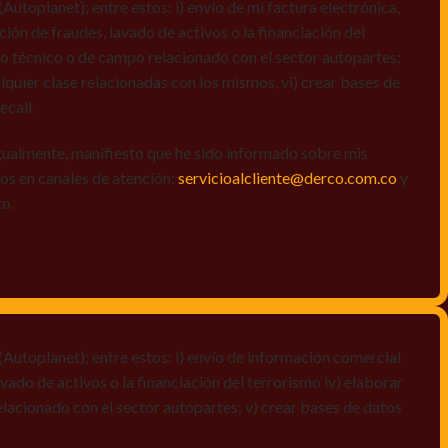
toplanet); entre estos: i) envío de mi factura electrónica,
ción de fraudes, lavado de activos o la financiación del
dio técnico o de campo relacionado con el sector autopartes;
quier clase relacionadas con los mismos, vi) crear bases de
ecall.
igualmente, manifiesto que he sido informado sobre mis
amos en canales de atención:
servicioalcliente@derco.com.co
y
to.
Autoplanet); entre estos: i) envío de información comercial
vado de activos o la financiación del terrorismo iv) elaborar
elacionado con el sector autopartes; v) crear bases de datos