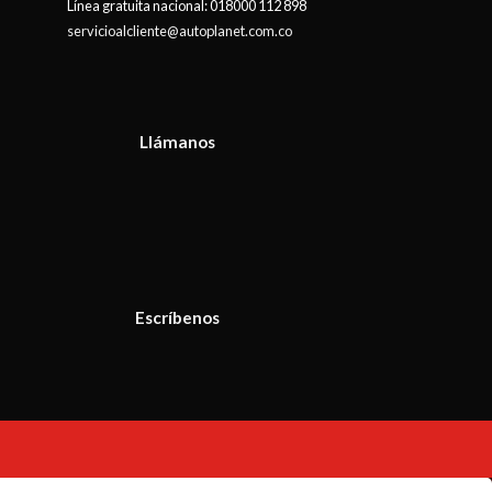
Línea gratuita nacional:
018000 112 898
servicioalcliente@autoplanet.com.co
Llámanos
Escríbenos