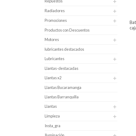
Repuestos
Radiadores
Promociones
batería para carro hankook uhpb
caj
Productos con Descuentos
Motores
lubricantes destacados
Lubricantes
Llantas-destacadas
Llantas x2
Llantas Bucaramanga
Llantas Barranquilla
Llantas
Limpieza
Insta_gra
Iluminación