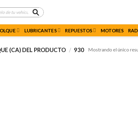
MOLQUE
LUBRICANTES
REPUESTOS
MOTORES
RAD
Mostrando el único res
UE (CA) DEL PRODUCTO
/
930