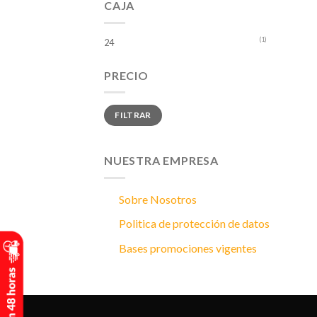
CAJA
(1)
24
PRECIO
Precio
Precio
FILTRAR
mínimo
máximo
NUESTRA EMPRESA
Sobre Nosotros
Politica de protección de datos
Bases promociones vigentes