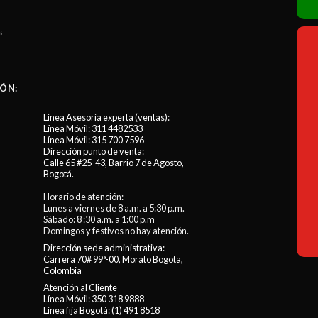
s
ÓN:
Línea Asesoría experta (ventas):
Línea Móvil:
311 4482533
Línea Móvil:
315 700 7596
Dirección punto de venta:
Calle 65 #25-43, Barrio 7 de Agosto,
Bogotá.
Horario de atención:
Lunes a viernes de 8 a.m. a 5:30 p.m.
Sábado: 8 :30 a.m. a 1:00 p.m
Domingos y festivos no hay atención.
Dirección sede administrativa:
Carrera 70# 99ª-00, Morato Bogota,
Colombia
Atención al Cliente
Línea Móvil:
350 318 9888
Línea fija Bogotá:
(1) 491 8518