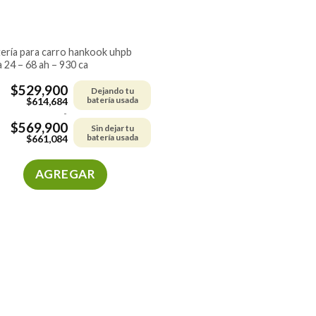
a 24 – 68 ah – 930 ca
$
529,900
Dejando tu
batería usada
$
614,684
-
$
569,900
Sin dejar tu
batería usada
$
661,084
AGREGAR
Este
producto
tiene
múltiples
variantes.
Las
opciones
se