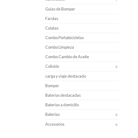
Guias de Bomper
Farolas
Culatas
Combo Portabicicletas
Combo Limpieza
Combo Cambio de Aceite
Colisión
carga y viaje destacado
Bomper
Baterias destacadas
Baterias a domicilio
Baterías
Accesorios