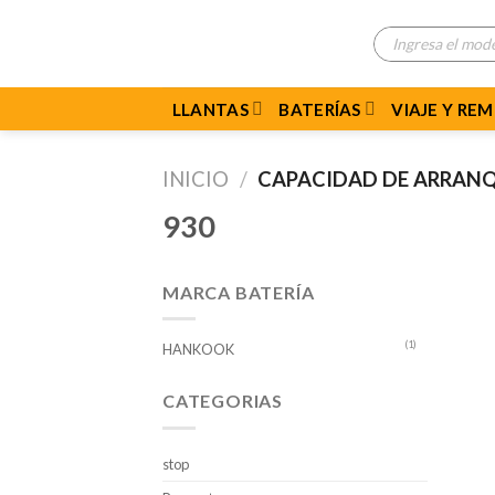
Skip
Búsqueda
to
de
productos
content
LLANTAS
BATERÍAS
VIAJE Y RE
INICIO
/
CAPACIDAD DE ARRANQ
930
MARCA BATERÍA
(1)
HANKOOK
CATEGORIAS
stop