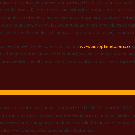
dará a mis datos personales por parte de DERCO Colombia S.A.S. (Au
 que celebremos, iii) informe a las autoridades competentes la presun
tas, análisis de tendencias de mercado y en general cualquier estu
 sus productos y/o servicios, o comunicaciones comerciales de cual
res de Datos Personales, v) encuestas de satisfacción, vi) reportes r
tos personales de Derco en la dirección
www.autoplanet.com.co
, 
 prueba: i) de autorización y ii) finalidad, presentar quejas y/o recl
para que efectúen el tratamiento de mis datos conforme lo expues
 dará a mis datos personales por parte de DERCO Colombia S.A.S. (
) informe a las autoridades competentes la presunción de fraudes, la
ias de mercado y en general cualquier estudio técnico o de campo r
e Datos Personales, vi) encuestas de satisfacción.