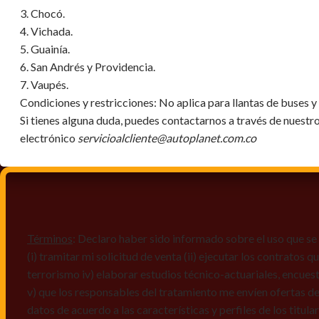
3. Chocó.
4. Vichada.
5. Guainía.
6. San Andrés y Providencia.
7. Vaupés.
Condiciones y restricciones:
No aplica para llantas de buses 
Si tienes alguna duda, puedes contactarnos a través de nuestr
electrónico
servicioalcliente@autoplanet.com.co
Términos
: Declaro haber sido informado sobre el uso que se 
(i) tramitar mi solicitud de venta (ii) ejecutar los contratos
terrorismo iv) elaborar estudios técnico-actuariales, encues
v) que los responsables del tratamiento me envíen ofertas de
datos de acuerdo a las características y perfiles de los titula