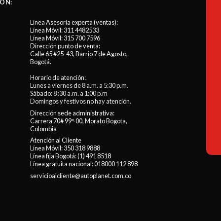
ÓN:
Línea Asesoría experta (ventas):
Línea Móvil:
311 4482533
Línea Móvil:
315 700 7596
Dirección punto de venta:
Calle 65 #25-43, Barrio 7 de Agosto,
Bogotá.
Horario de atención:
Lunes a viernes de 8 a.m. a 5:30 p.m.
Sábado: 8 :30 a.m. a 1:00 p.m
Domingos y festivos no hay atención.
Dirección sede administrativa:
Carrera 70# 99ª-00, Morato Bogota,
Colombia
Atención al Cliente
Línea Móvil:
350 318 9888
Línea fija Bogotá:
(1) 491 8518
Línea gratuita nacional:
018000 112 898
servicioalcliente@autoplanet.com.co