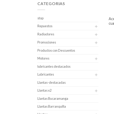
CATEGORIAS
stop
aceite mobil super 2000 5w 20 –
cu
Repuestos
Radiadores
Promociones
Productos con Descuentos
Motores
lubricantes destacados
Lubricantes
Llantas-destacadas
Llantas x2
Llantas Bucaramanga
Llantas Barranquilla