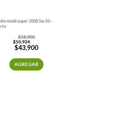
arto
$
58,900
$
50,924
$
43,900
AGREGAR