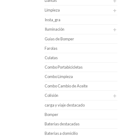
Llantas
Limpieza
Insta_gra
Iluminación
Guias de Bomper
Farolas
Culatas
Combo Portabicicletas
Combo Limpieza
Combo Cambio de Aceite
Colisión
carga y viaje destacado
Bomper
Baterias destacadas
Baterias a domicilio