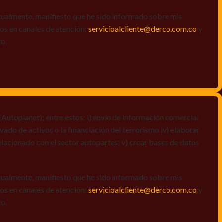
igualmente, manifiesto que he sido informado sobre mis
amos en canales de atención:
servicioalcliente@derco.com.co
y
to.
Autoplanet); entre estos: i) envío de información comercial
vado de activos o la financiación del terrorismo iv) elaborar
elacionado con el sector autopartes; v) crear bases de datos
igualmente, manifiesto que he sido informado sobre mis
amos en canales de atención:
servicioalcliente@derco.com.co
y
to.