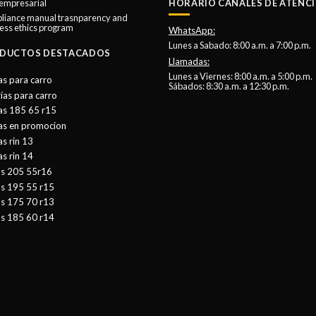
 empresarial
HORARIO CANALES DE ATENCI
liance manual trasnparency and
ess ethics program
WhatsApp:
Lunes a Sabado: 8:00 a.m. a 7:00 p.m.
DUCTOS DESTACADOS
Llamadas:
Lunes a Viernes: 8:00 a.m. a 5:00 p.m.
as para carro
Sábados: 8:30 a.m. a 12:30 p.m.
ías para carro
as 185 65 r15
tas en promocion
as rin 13
as rin 14
as 205 55r16
as 195 55 r15
as 175 70 r13
as 185 60 r14