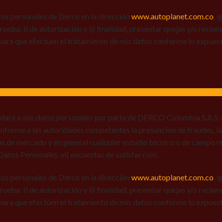
tos personales de Derco en la dirección
www.autoplanet.com.co
, 
 prueba: i) de autorización y ii) finalidad, presentar quejas y/o recl
para que efectúen el tratamiento de mis datos conforme lo expues
 dará a mis datos personales por parte de DERCO Colombia S.A.S. (
) informe a las autoridades competentes la presunción de fraudes, la
ias de mercado y en general cualquier estudio técnico o de campo r
e Datos Personales, vi) encuestas de satisfacción.
tos personales de Derco en la dirección
www.autoplanet.com.co
, 
 prueba: i) de autorización y ii) finalidad, presentar quejas y/o recl
para que efectúen el tratamiento de mis datos conforme lo expues