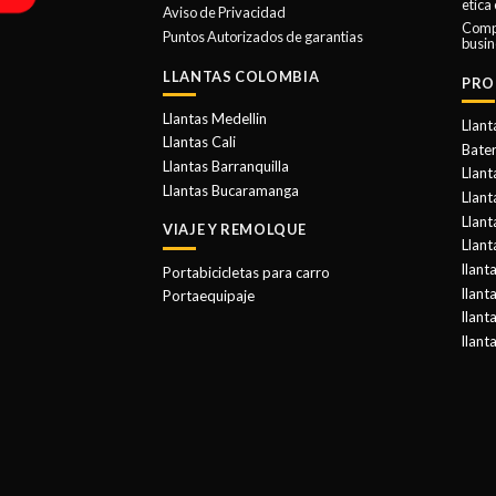
etica
Aviso de Privacidad
Comp
Puntos Autorizados de garantias
busin
LLANTAS COLOMBIA
PRO
Llantas Medellin
Llant
Llantas Cali
Bater
Llantas Barranquilla
Llant
Llantas Bucaramanga
Llan
Llant
VIAJE Y REMOLQUE
Llant
llant
Portabicicletas para carro
llant
Portaequipaje
llant
llant