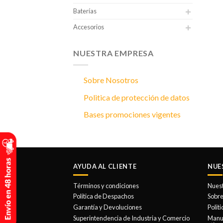
Baterías
Accesorios
NUESTRA EMPRESA
Sobre Nosotros
Politica de protección de datos
Bases promociones vigentes
AYUDA AL CLIENTE
NUE
Términos y condiciones
Nues
Política de Despachos
Sobre
Garantía y Devoluciones
Polit
Superintendencia de Industria y Comercio
Manua