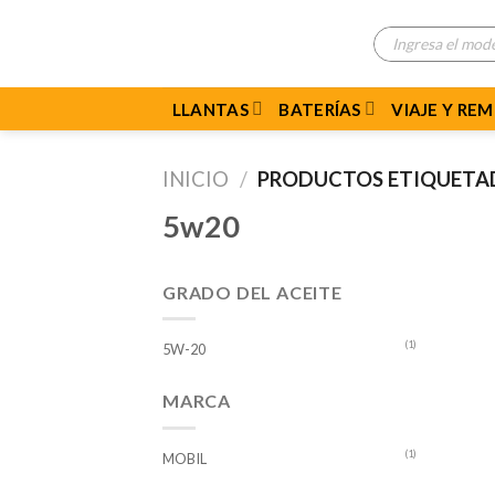
Skip
Búsqueda
to
de
productos
content
LLANTAS
BATERÍAS
VIAJE Y RE
INICIO
/
PRODUCTOS ETIQUETA
5w20
GRADO DEL ACEITE
(1)
5W-20
MARCA
(1)
MOBIL