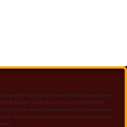
toplanet); entre estos: i) envío de mi factura electrónica,
ción de fraudes, lavado de activos o la financiación del
dio técnico o de campo relacionado con el sector autopartes;
quier clase relacionadas con los mismos, vi) crear bases de
ecall.