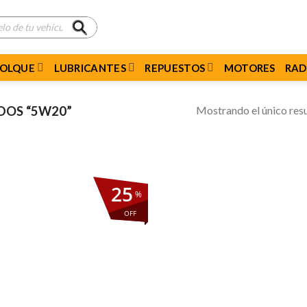
MOLQUE
LUBRICANTES
REPUESTOS
MOTORES
RAD
Mostrando el único res
DOS “5W20”
25
%
OFF