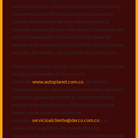
de datos personales de Derco en la
lavado de activos o la financiación del terrorismo iv)
dirección
www.autoplanet.com.co
, igualmente,
elaborar estudios técnico-actuariales, encuestas,
manifiesto que he sido informado sobre mis derechos
análisis de tendencias de mercado y en general
a conocer, actualizar, rectificar, suprimir, solicitar
cualquier estudio técnico o de campo relacionado con
prueba: i) de autorización y ii) finalidad, presentar
el sector autopartes; v) crear bases de datos de
quejas y/o reclamos en canales de
acuerdo a las características y perfiles de los titulares
atención:
servicioalcliente@derco.com.co
y en
de Datos Personales, vi) encuestas de satisfacción.
consecuencia autorizo expresamente a los
responsables, para que efectúen el tratamiento de mis
Declaro que puedo acceder a la política de protección
datos conforme lo expuesto.
de datos personales de Derco en la
dirección
www.autoplanet.com.co
, igualmente,
manifiesto que he sido informado sobre mis derechos
a conocer, actualizar, rectificar, suprimir, solicitar
prueba: i) de autorización y ii) finalidad, presentar
quejas y/o reclamos en canales de
atención:
servicioalcliente@derco.com.co
y en
consecuencia autorizo expresamente a los
responsables, para que efectúen el tratamiento de mis