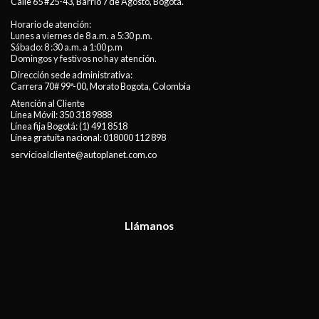
Calle 65 #25-43, Barrio 7 de Agosto, Bogotá.
Horario de atención:
Lunes a viernes de 8 a.m. a 5:30 p.m.
Sábado: 8 :30 a.m. a 1:00 p.m
Domingos y festivos no hay atención.
Dirección sede administrativa:
Carrera 70# 99ª-00, Morato Bogota, Colombia
Atención al Cliente
Línea Móvil:
350 318 9888
Línea fija Bogotá:
(1) 491 8518
Línea gratuita nacional:
018000 112 898
servicioalcliente@autoplanet.com.co
Llámanos