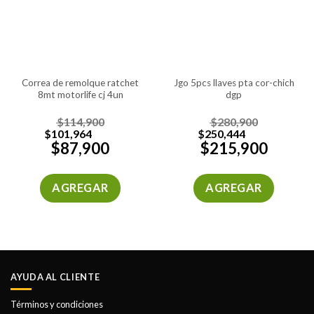
correa de remolque ratchet
jgo 5pcs llaves pta cor-chich
8mt motorlife cj 4un
dgp
$
114,900
$
280,900
$
101,964
$
250,444
$
87,900
$
215,900
AGREGAR
AGREGAR
AYUDA AL CLIENTE
Términos y condiciones