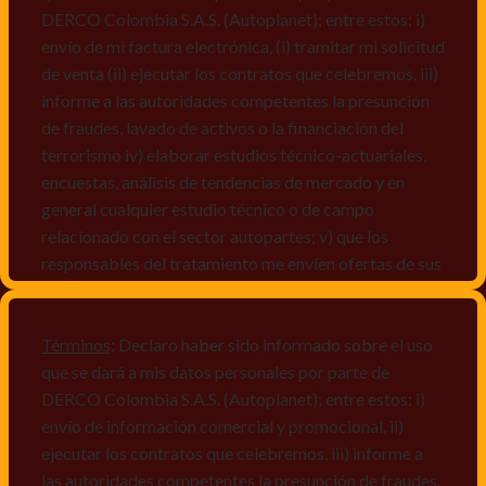
DERCO Colombia S.A.S. (Autoplanet); entre estos: i)
envío de mi factura electrónica, (i) tramitar mi solicitud
de venta (ii) ejecutar los contratos que celebremos, iii)
informe a las autoridades competentes la presunción
de fraudes, lavado de activos o la financiación del
terrorismo iv) elaborar estudios técnico-actuariales,
encuestas, análisis de tendencias de mercado y en
general cualquier estudio técnico o de campo
relacionado con el sector autopartes; v) que los
responsables del tratamiento me envíen ofertas de sus
productos y/o servicios, o comunicaciones
comerciales de cualquier clase relacionadas con los
mismos, vi) crear bases de datos de acuerdo a las
Términos
: Declaro haber sido informado sobre el uso
características y perfiles de los titulares de Datos
que se dará a mis datos personales por parte de
Personales, v) encuestas de satisfacción, vi) reportes
DERCO Colombia S.A.S. (Autoplanet); entre estos: i)
recall.
envío de información comercial y promocional, ii)
ejecutar los contratos que celebremos, iii) informe a
Declaro que puedo acceder a la política de protección
las autoridades competentes la presunción de fraudes,