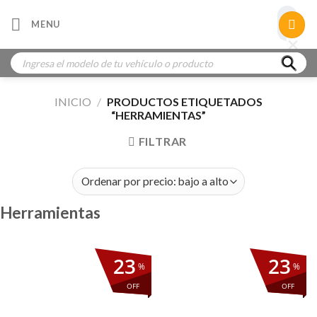
Skip
×
MENU
to
×
×
content
Búsqueda
de
productos
INICIO
/
PRODUCTOS ETIQUETADOS
“HERRAMIENTAS”
FILTRAR
Herramientas
23
23
%
%
OFF
OFF