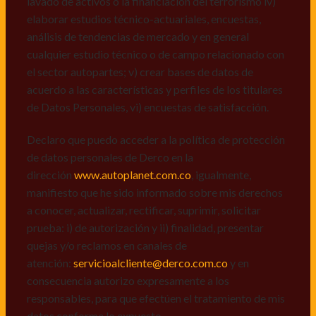
lavado de activos o la financiación del terrorismo iv)
dirección
www.autoplanet.com.co
, igualmente,
elaborar estudios técnico-actuariales, encuestas,
manifiesto que he sido informado sobre mis derechos
análisis de tendencias de mercado y en general
a conocer, actualizar, rectificar, suprimir, solicitar
cualquier estudio técnico o de campo relacionado con
prueba: i) de autorización y ii) finalidad, presentar
el sector autopartes; v) crear bases de datos de
quejas y/o reclamos en canales de
acuerdo a las características y perfiles de los titulares
atención:
servicioalcliente@derco.com.co
y en
de Datos Personales, vi) encuestas de satisfacción.
consecuencia autorizo expresamente a los
responsables, para que efectúen el tratamiento de mis
Declaro que puedo acceder a la política de protección
datos conforme lo expuesto.
de datos personales de Derco en la
dirección
www.autoplanet.com.co
, igualmente,
manifiesto que he sido informado sobre mis derechos
a conocer, actualizar, rectificar, suprimir, solicitar
prueba: i) de autorización y ii) finalidad, presentar
quejas y/o reclamos en canales de
atención:
servicioalcliente@derco.com.co
y en
consecuencia autorizo expresamente a los
responsables, para que efectúen el tratamiento de mis
datos conforme lo expuesto.