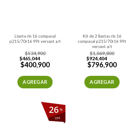
llanta rin 16 compasal
kit de 2 llantas rin 16
p215/70r16 99t versant a/t
compasal p215/70r16 99t
versant a/t
$
534,900
$
1,069,800
$
465,044
$
924,404
$
400,900
$
796,900
AGREGAR
AGREGAR
26
%
OFF