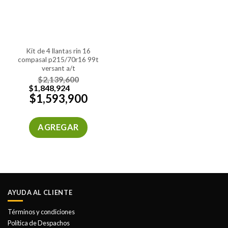
kit de 4 llantas rin 16
compasal p215/70r16 99t
versant a/t
$
2,139,600
$
1,848,924
$
1,593,900
AGREGAR
AYUDA AL CLIENTE
Términos y condiciones
Política de Despachos