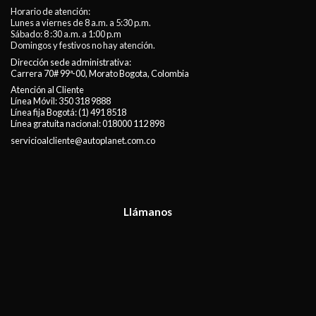
Horario de atención:
Lunes a viernes de 8 a.m. a 5:30 p.m.
Sábado: 8 :30 a.m. a 1:00 p.m
Domingos y festivos no hay atención.
Dirección sede administrativa:
Carrera 70# 99ª-00, Morato Bogota, Colombia
Atención al Cliente
Línea Móvil:
350 318 9888
Línea fija Bogotá:
(1) 491 8518
Línea gratuita nacional:
018000 112 898
servicioalcliente@autoplanet.com.co
Llámanos