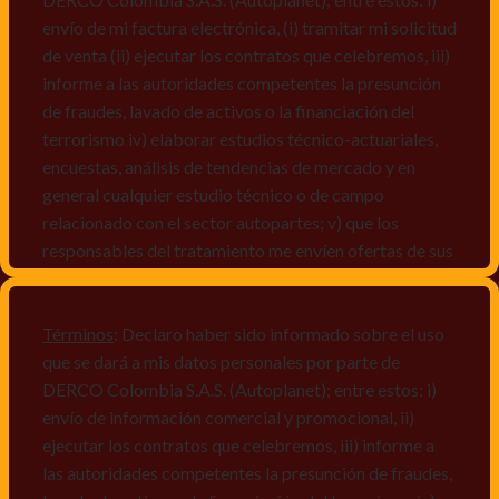
envío de mi factura electrónica, (i) tramitar mi solicitud
de venta (ii) ejecutar los contratos que celebremos, iii)
informe a las autoridades competentes la presunción
de fraudes, lavado de activos o la financiación del
terrorismo iv) elaborar estudios técnico-actuariales,
encuestas, análisis de tendencias de mercado y en
general cualquier estudio técnico o de campo
relacionado con el sector autopartes; v) que los
responsables del tratamiento me envíen ofertas de sus
productos y/o servicios, o comunicaciones
comerciales de cualquier clase relacionadas con los
mismos, vi) crear bases de datos de acuerdo a las
Términos
: Declaro haber sido informado sobre el uso
características y perfiles de los titulares de Datos
que se dará a mis datos personales por parte de
Personales, v) encuestas de satisfacción, vi) reportes
DERCO Colombia S.A.S. (Autoplanet); entre estos: i)
recall.
envío de información comercial y promocional, ii)
ejecutar los contratos que celebremos, iii) informe a
Declaro que puedo acceder a la política de protección
las autoridades competentes la presunción de fraudes,
de datos personales de Derco en la