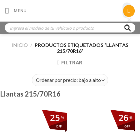
Skip
×
MENU
to
×
×
content
Búsqueda
de
productos
INICIO
/
PRODUCTOS ETIQUETADOS “LLANTAS
215/70R16”
FILTRAR
Llantas 215/70R16
25
26
%
%
OFF
OFF