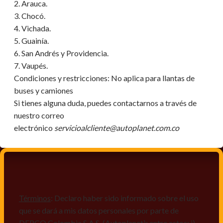
2. Arauca.
3. Chocó.
4. Vichada.
5. Guainía.
6. San Andrés y Providencia.
7. Vaupés.
Condiciones y restricciones:
No aplica para llantas de
buses y camiones
Si tienes alguna duda, puedes contactarnos a través de
nuestro correo
electrónico
servicioalcliente@autoplanet.com.co
Términos
: Declaro haber sido informado sobre el uso
que se dará a mis datos personales por parte de
DERCO Colombia S.A.S. (Autoplanet); entre estos: i)