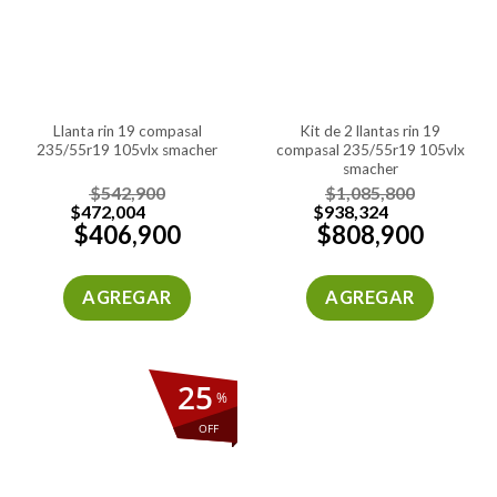
llanta rin 19 compasal
kit de 2 llantas rin 19
235/55r19 105vlx smacher
compasal 235/55r19 105vlx
smacher
$
542,900
$
1,085,800
$
472,004
$
938,324
$
406,900
$
808,900
AGREGAR
AGREGAR
25
%
OFF