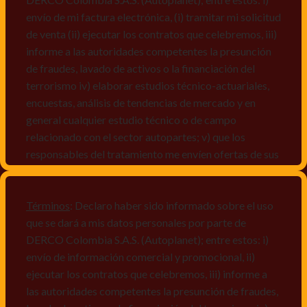
envío de mi factura electrónica, (i) tramitar mi solicitud
de venta (ii) ejecutar los contratos que celebremos, iii)
informe a las autoridades competentes la presunción
de fraudes, lavado de activos o la financiación del
terrorismo iv) elaborar estudios técnico-actuariales,
encuestas, análisis de tendencias de mercado y en
general cualquier estudio técnico o de campo
relacionado con el sector autopartes; v) que los
responsables del tratamiento me envíen ofertas de sus
productos y/o servicios, o comunicaciones
comerciales de cualquier clase relacionadas con los
mismos, vi) crear bases de datos de acuerdo a las
Términos
: Declaro haber sido informado sobre el uso
características y perfiles de los titulares de Datos
que se dará a mis datos personales por parte de
Personales, v) encuestas de satisfacción, vi) reportes
DERCO Colombia S.A.S. (Autoplanet); entre estos: i)
recall.
envío de información comercial y promocional, ii)
ejecutar los contratos que celebremos, iii) informe a
Declaro que puedo acceder a la política de protección
las autoridades competentes la presunción de fraudes,
de datos personales de Derco en la