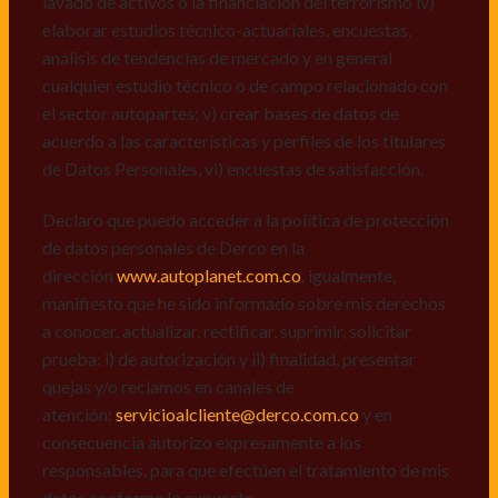
lavado de activos o la financiación del terrorismo iv)
dirección
www.autoplanet.com.co
, igualmente,
elaborar estudios técnico-actuariales, encuestas,
manifiesto que he sido informado sobre mis derechos
análisis de tendencias de mercado y en general
a conocer, actualizar, rectificar, suprimir, solicitar
cualquier estudio técnico o de campo relacionado con
prueba: i) de autorización y ii) finalidad, presentar
el sector autopartes; v) crear bases de datos de
quejas y/o reclamos en canales de
acuerdo a las características y perfiles de los titulares
atención:
servicioalcliente@derco.com.co
y en
de Datos Personales, vi) encuestas de satisfacción.
consecuencia autorizo expresamente a los
responsables, para que efectúen el tratamiento de mis
Declaro que puedo acceder a la política de protección
datos conforme lo expuesto.
de datos personales de Derco en la
dirección
www.autoplanet.com.co
, igualmente,
manifiesto que he sido informado sobre mis derechos
a conocer, actualizar, rectificar, suprimir, solicitar
prueba: i) de autorización y ii) finalidad, presentar
quejas y/o reclamos en canales de
atención:
servicioalcliente@derco.com.co
y en
consecuencia autorizo expresamente a los
responsables, para que efectúen el tratamiento de mis
datos conforme lo expuesto.