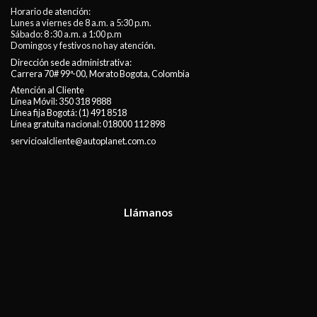
Horario de atención:
Lunes a viernes de 8 a.m. a 5:30 p.m.
Sábado: 8 :30 a.m. a 1:00 p.m
Domingos y festivos no hay atención.
Dirección sede administrativa:
Carrera 70# 99ª-00, Morato Bogota, Colombia
Atención al Cliente
Línea Móvil:
350 318 9888
Línea fija Bogotá:
(1) 491 8518
Línea gratuita nacional:
018000 112 898
servicioalcliente@autoplanet.com.co
Llámanos