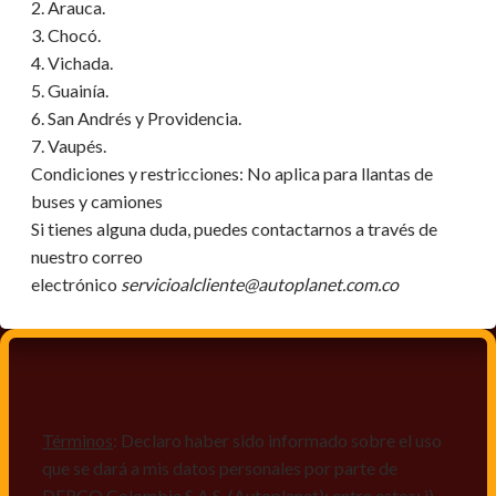
2. Arauca.
3. Chocó.
4. Vichada.
5. Guainía.
6. San Andrés y Providencia.
7. Vaupés.
Condiciones y restricciones:
No aplica para llantas de
buses y camiones
Si tienes alguna duda, puedes contactarnos a través de
nuestro correo
electrónico
servicioalcliente@autoplanet.com.co
Términos
: Declaro haber sido informado sobre el uso
que se dará a mis datos personales por parte de
DERCO Colombia S.A.S. (Autoplanet); entre estos: i)