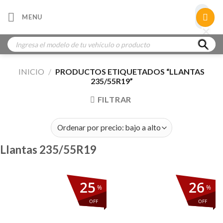
Skip
×
MENU
to
×
×
content
Búsqueda
de
productos
INICIO
/
PRODUCTOS ETIQUETADOS “LLANTAS
235/55R19”
FILTRAR
Llantas 235/55R19
25
26
%
%
OFF
OFF