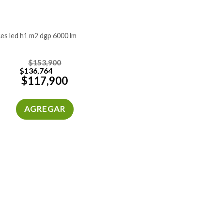
ces led h1 m2 dgp 6000 lm
$
153,900
$
136,764
$
117,900
AGREGAR