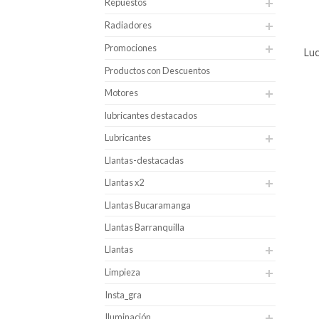
Repuestos
Radiadores
Promociones
lu
Productos con Descuentos
Motores
lubricantes destacados
Lubricantes
Llantas-destacadas
Llantas x2
Llantas Bucaramanga
Llantas Barranquilla
Llantas
Limpieza
Insta_gra
Iluminación