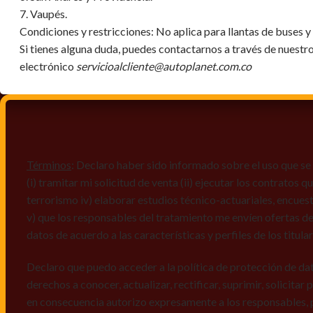
7. Vaupés.
Condiciones y restricciones:
No aplica para llantas de buses 
Si tienes alguna duda, puedes contactarnos a través de nuestr
electrónico
servicioalcliente@autoplanet.com.co
Términos
: Declaro haber sido informado sobre el uso que se 
(i) tramitar mi solicitud de venta (ii) ejecutar los contratos
terrorismo iv) elaborar estudios técnico-actuariales, encues
v) que los responsables del tratamiento me envíen ofertas de
datos de acuerdo a las características y perfiles de los titula
Declaro que puedo acceder a la política de protección de da
derechos a conocer, actualizar, rectificar, suprimir, solicitar
en consecuencia autorizo expresamente a los responsables, 