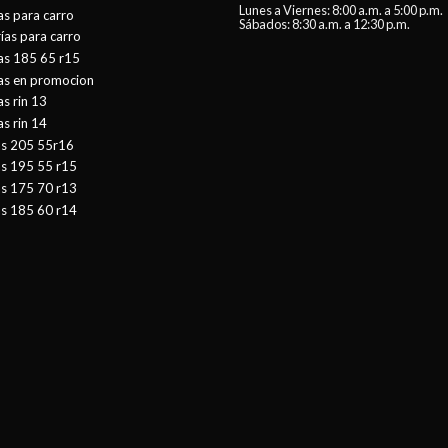
Lunes a Viernes: 8:00 a.m. a 5:00 p.m.
as para carro
Sábados: 8:30 a.m. a 12:30 p.m.
ías para carro
as 185 65 r15
tas en promocion
as rin 13
as rin 14
as 205 55r16
as 195 55 r15
as 175 70 r13
as 185 60 r14