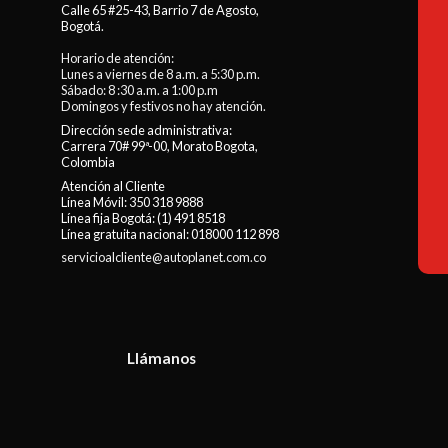
Calle 65 #25-43, Barrio 7 de Agosto,
Bogotá.
Horario de atención:
Lunes a viernes de 8 a.m. a 5:30 p.m.
Sábado: 8 :30 a.m. a 1:00 p.m
Domingos y festivos no hay atención.
Dirección sede administrativa:
Carrera 70# 99ª-00, Morato Bogota,
Colombia
Atención al Cliente
Línea Móvil:
350 318 9888
Línea fija Bogotá:
(1) 491 8518
Línea gratuita nacional:
018000 112 898
servicioalcliente@autoplanet.com.co
Llámanos