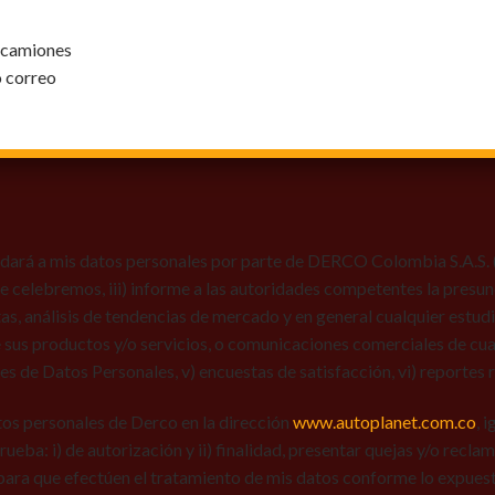
y camiones
o correo
dará a mis datos personales por parte de DERCO Colombia S.A.S. (Au
 que celebremos, iii) informe a las autoridades competentes la presun
tas, análisis de tendencias de mercado y en general cualquier estu
 sus productos y/o servicios, o comunicaciones comerciales de cual
res de Datos Personales, v) encuestas de satisfacción, vi) reportes r
tos personales de Derco en la dirección
www.autoplanet.com.co
, 
 prueba: i) de autorización y ii) finalidad, presentar quejas y/o recl
para que efectúen el tratamiento de mis datos conforme lo expues