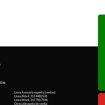
s
ÓN:
Línea Asesoría experta (ventas):
Línea Móvil:
311 4482533
Línea Móvil:
315 700 7596
Dirección punto de venta: