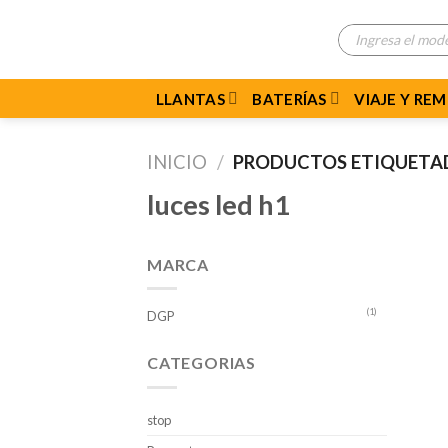
Skip
Búsqueda
to
de
productos
content
LLANTAS
BATERÍAS
VIAJE Y RE
INICIO
/
PRODUCTOS ETIQUETADO
luces led h1
MARCA
(1)
DGP
CATEGORIAS
stop