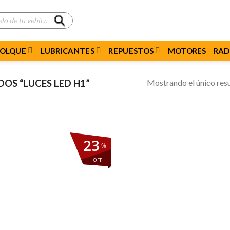
MOLQUE
LUBRICANTES
REPUESTOS
MOTORES
RAD
Mostrando el único res
S “LUCES LED H1”
23
%
OFF