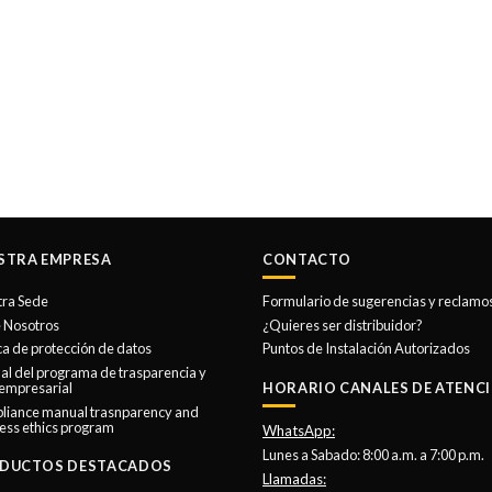
STRA EMPRESA
CONTACTO
tra Sede
Formulario de sugerencias y reclamo
 Nosotros
¿Quieres ser distribuidor?
ica de protección de datos
Puntos de Instalación Autorizados
l del programa de trasparencia y
 empresarial
HORARIO CANALES DE ATENCI
liance manual trasnparency and
ess ethics program
WhatsApp:
Lunes a Sabado: 8:00 a.m. a 7:00 p.m.
DUCTOS DESTACADOS
Llamadas: