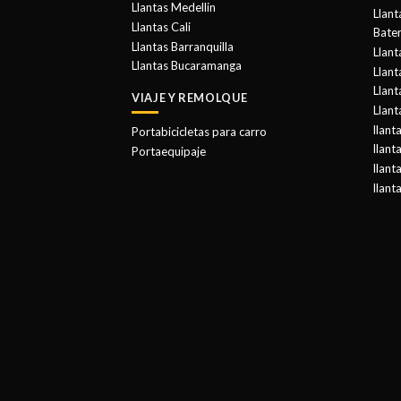
Llantas Medellin
Llant
Llantas Cali
Bater
Llantas Barranquilla
Llant
Llantas Bucaramanga
Llan
Llant
VIAJE Y REMOLQUE
Llant
llant
Portabicicletas para carro
llant
Portaequipaje
llant
llant