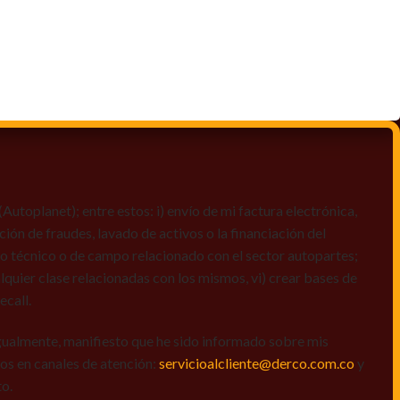
toplanet); entre estos: i) envío de mi factura electrónica,
ción de fraudes, lavado de activos o la financiación del
dio técnico o de campo relacionado con el sector autopartes;
quier clase relacionadas con los mismos, vi) crear bases de
ecall.
igualmente, manifiesto que he sido informado sobre mis
amos en canales de atención:
servicioalcliente@derco.com.co
y
to.