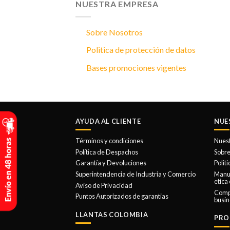
NUESTRA EMPRESA
Sobre Nosotros
Politica de protección de datos
Bases promociones vigentes
AYUDA AL CLIENTE
NUE
Términos y condiciones
Nues
Política de Despachos
Sobre
Garantía y Devoluciones
Polit
Superintendencia de Industria y Comercio
Manua
etica
Aviso de Privacidad
Comp
Puntos Autorizados de garantias
busin
LLANTAS COLOMBIA
PRO