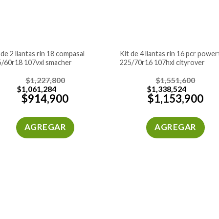
kit de 4 llantas rin 16 pcr powertrac
/60r18 107vxl smacher
225/70r16 107hxl cityrover
$
1,227,800
$
1,551,600
$
1,061,284
$
1,338,524
$
914,900
$
1,153,900
AGREGAR
AGREGAR