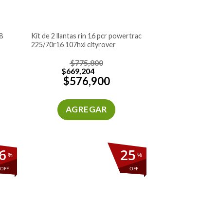
kit de 2 llantas rin 16 pcr powertrac
225/70r16 107hxl cityrover
$
775,800
$
669,204
$
576,900
AGREGAR
6
25
%
%
OFF
OFF