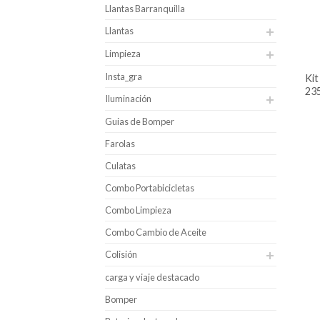
Llantas Barranquilla
Llantas
Limpieza
Insta_gra
kit de 2 llantas rin 18 compasal
235
Iluminación
Guias de Bomper
Farolas
Culatas
Combo Portabicicletas
Combo Limpieza
Combo Cambio de Aceite
Colisión
carga y viaje destacado
Bomper