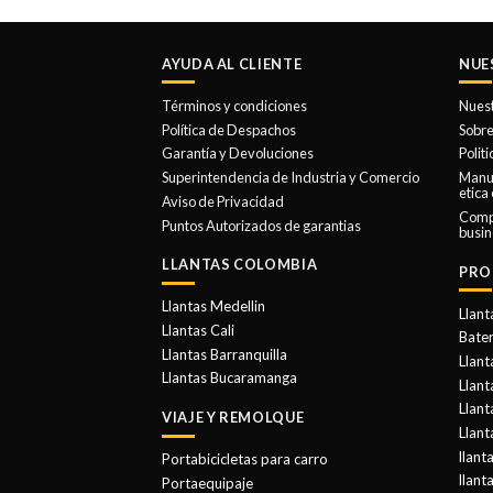
AYUDA AL CLIENTE
NUE
Términos y condiciones
Nues
Política de Despachos
Sobre
Garantía y Devoluciones
Polit
Superintendencia de Industria y Comercio
Manua
etica
Aviso de Privacidad
Comp
Puntos Autorizados de garantias
busin
LLANTAS COLOMBIA
PRO
Llantas Medellin
Llant
Llantas Cali
Bater
Llantas Barranquilla
Llant
Llantas Bucaramanga
Llan
Llant
VIAJE Y REMOLQUE
Llant
llant
Portabicicletas para carro
llant
Portaequipaje