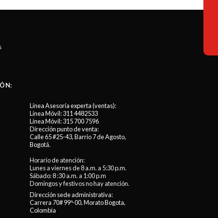
s
ÓN:
Línea Asesoría experta (ventas):
Línea Móvil:
311 4482533
Línea Móvil:
315 700 7596
Dirección punto de venta:
Calle 65 #25-43, Barrio 7 de Agosto,
Bogotá.
Horario de atención:
Lunes a viernes de 8 a.m. a 5:30 p.m.
Sábado: 8 :30 a.m. a 1:00 p.m
Domingos y festivos no hay atención.
Dirección sede administrativa:
Carrera 70# 99ª-00, Morato Bogota,
Colombia