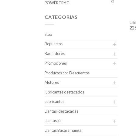
(3)
POWERTRAC
CATEGORIAS
llanta rin 16 pcr powertrac
225
stop
Repuestos
Radiadores
Promociones
Productos con Descuentos
Motores
lubricantes destacados
Lubricantes
Llantas-destacadas
Llantas x2
Llantas Bucaramanga