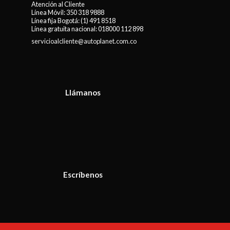
Atención al Cliente
Línea Móvil:
350 318 9888
Línea fija Bogotá:
(1) 491 8518
Línea gratuita nacional:
018000 112 898
servicioalcliente@autoplanet.com.co
Llámanos
Escríbenos