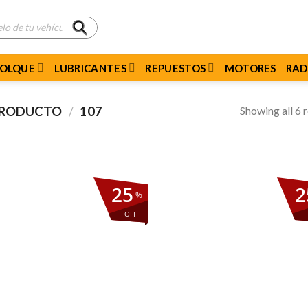
MOLQUE
LUBRICANTES
REPUESTOS
MOTORES
RAD
Showing all 6 r
 PRODUCTO
/
107
25
2
%
OFF