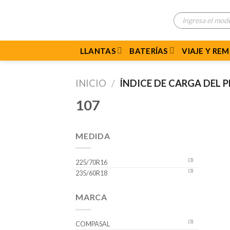
Skip
Búsqueda
to
de
productos
content
LLANTAS
BATERÍAS
VIAJE Y RE
INICIO
/
ÍNDICE DE CARGA DEL
107
MEDIDA
(3)
225/70R16
(3)
235/60R18
MARCA
(3)
COMPASAL