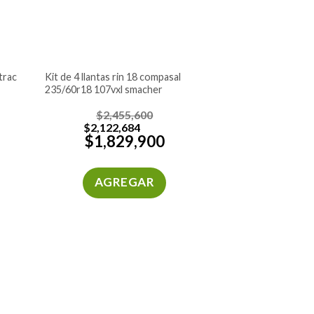
kit de 4 llantas rin 18 compasal
235/60r18 107vxl smacher
$
2,455,600
$
2,122,684
$
1,829,900
AGREGAR