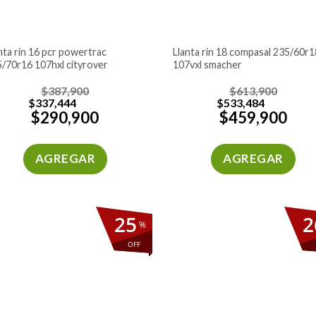
llanta rin 18 compasal 235/60r18
/70r16 107hxl cityrover
107vxl smacher
$
387,900
$
613,900
$
337,444
$
533,484
$
290,900
$
459,900
AGREGAR
AGREGAR
25
2
%
OFF