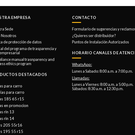
STRA EMPRESA
CONTACTO
tra Sede
Formulario de sugerencias y reclamo
 Nosotros
¿Quieres ser distribuidor?
ica de protección de datos
Puntos de Instalación Autorizados
l del programa de trasparencia y
 empresarial
HORARIO CANALES DE ATENCI
liance manual trasnparency and
ess ethics program
WhatsApp:
Lunes a Sabado: 8:00 a.m. a 7:00 p.m.
DUCTOS DESTACADOS
Llamadas:
Lunes a Viernes: 8:00 a.m. a 5:00 p.m.
as para carro
Sábados: 8:30 a.m. a 12:30 p.m.
ías para carro
as 185 65 r15
tas en promocion
as rin 13
as rin 14
as 205 55r16
as 195 55 r15