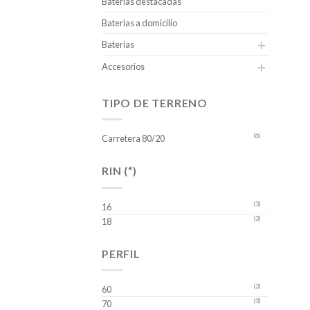
Baterias destacadas
Baterias a domicilio
Baterías
Accesorios
TIPO DE TERRENO
(6)
Carretera 80/20
RIN (“)
(3)
16
(3)
18
PERFIL
(3)
60
(3)
70